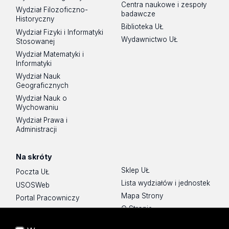
Centra naukowe i zespoły
Wydział Filozoficzno-
badawcze
Historyczny
Biblioteka UŁ
Wydział Fizyki i Informatyki
Wydawnictwo UŁ
Stosowanej
Wydział Matematyki i
Informatyki
Wydział Nauk
Geograficznych
Wydział Nauk o
Wychowaniu
Wydział Prawa i
Administracji
Na skróty
Sklep UŁ
Poczta UŁ
Lista wydziałów i jednostek
USOSWeb
Mapa Strony
Portal Pracowniczy
O Stronie
Baza Aktów Własnych
Platforma e-learningowa