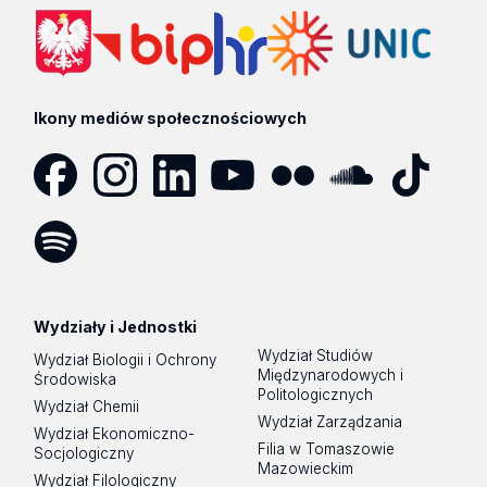
Ikony mediów społecznościowych
Facebook
Instagram
LinkedIn
YouTube
Flickr
SoundCloud
Tik
Tok
Spotify
Podcast
Wydziały i Jednostki
Wydział Studiów
Wydział Biologii i Ochrony
Międzynarodowych i
Środowiska
Politologicznych
Wydział Chemii
Wydział Zarządzania
Wydział Ekonomiczno-
Filia w Tomaszowie
Socjologiczny
Mazowieckim
Wydział Filologiczny