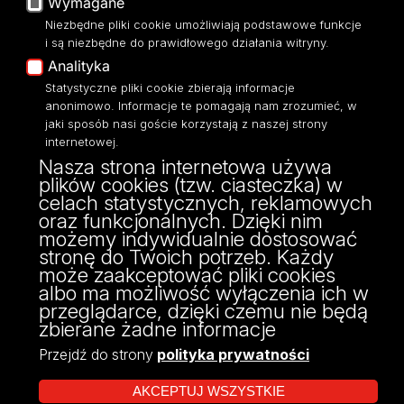
Wymagane
Moodle
Niezbędne pliki cookie umożliwiają podstawowe funkcje
Eksperci UŁ
i są niezbędne do prawidłowego działania witryny.
Polityka Prywatności
Analityka
Dostępność
Statystyczne pliki cookie zbierają informacje
anonimowo. Informacje te pomagają nam zrozumieć, w
jaki sposób nasi goście korzystają z naszej strony
internetowej.
Nasza strona internetowa używa
ul. Narutowicza 68, 90-136 Łódź
plików cookies (tzw. ciasteczka) w
NIP: 724 000 32 43
celach statystycznych, reklamowych
Adres do doręczeń elektronicznych (ADE):
oraz funkcjonalnych. Dzięki nim
AE:PL-74796-17640-IHHIV-17
możemy indywidualnie dostosować
KONTAKT
stronę do Twoich potrzeb. Każdy
może zaakceptować pliki cookies
albo ma możliwość wyłączenia ich w
przeglądarce, dzięki czemu nie będą
zbierane żadne informacje
Przejdź do strony
polityka prywatności
AKCEPTUJ WSZYSTKIE