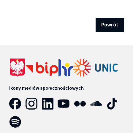
Powrót
Ikony mediów społecznościowych
Facebook
Instagram
LinkedIn
YouTube
Flickr
SoundCloud
Tik
Tok
Spotify
Podcast