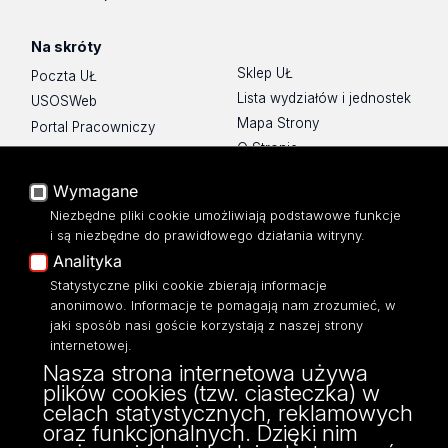
Na skróty
Sklep UŁ
Poczta UŁ
Lista wydziałów i jednostek
USOSWeb
Mapa Strony
Portal Pracowniczy
O Stronie
Baza Aktów Własnych
Platforma e-learningowa
Wymagane
Moodle
Niezbędne pliki cookie umożliwiają podstawowe funkcje
Eksperci UŁ
i są niezbędne do prawidłowego działania witryny.
Polityka Prywatności
Analityka
Dostępność
Statystyczne pliki cookie zbierają informacje
anonimowo. Informacje te pomagają nam zrozumieć, w
jaki sposób nasi goście korzystają z naszej strony
internetowej.
Nasza strona internetowa używa
ul. Narutowicza 68, 90-136 Łódź
plików cookies (tzw. ciasteczka) w
NIP: 724 000 32 43
celach statystycznych, reklamowych
Adres do doręczeń elektronicznych (ADE):
oraz funkcjonalnych. Dzięki nim
AE:PL-74796-17640-IHHIV-17