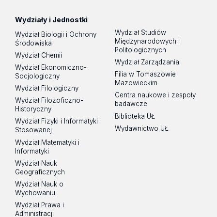
Wydziały i Jednostki
Wydział Studiów
Wydział Biologii i Ochrony
Międzynarodowych i
Środowiska
Politologicznych
Wydział Chemii
Wydział Zarządzania
Wydział Ekonomiczno-
Filia w Tomaszowie
Socjologiczny
Mazowieckim
Wydział Filologiczny
Centra naukowe i zespoły
Wydział Filozoficzno-
badawcze
Historyczny
Biblioteka UŁ
Wydział Fizyki i Informatyki
Wydawnictwo UŁ
Stosowanej
Wydział Matematyki i
Informatyki
Wydział Nauk
Geograficznych
Wydział Nauk o
Wychowaniu
Wydział Prawa i
Administracji