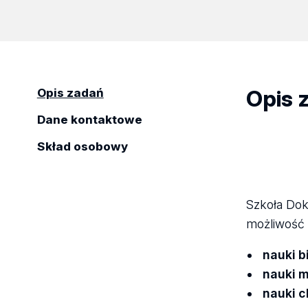
Opis 
Opis zadań
Dane kontaktowe
Skład osobowy
Szkoła Dok
możliwość 
nauki b
nauki 
nauki 