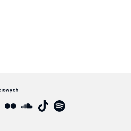
ciowych
ube
Flickr
SoundCloud
Tik
Spotify
Podcast
Tok