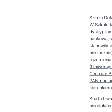
Szkoła Dok
W Szkole k
dyscypliny
naukową, w
stanowiły 
niesłuszni
rozumienia
(
Uniwersyt
Centrum B
PAN pod a
kierunkiem
Studia trw
nieodpłatne