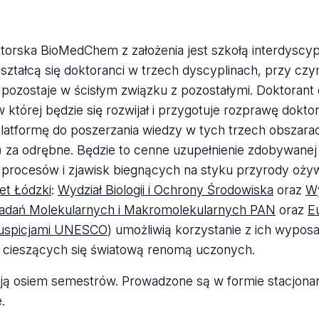
torska BioMedChem z założenia jest szkołą interdyscyp
ształcą się doktoranci w trzech dyscyplinach, przy c
 pozostaje w ścisłym związku z pozostałymi. Doktorant d
 której będzie się rozwijał i przygotuje rozprawę dokt
platformę do poszerzania wiedzy w tych trzech obszar
e) za odrębne. Będzie to cenne uzupełnienie zdobywanej
 procesów i zjawisk biegnących na styku przyrody ożywi
et Łódzki
:
Wydział Biologii i Ochrony Środowiska
oraz
Wy
adań Molekularnych i Makromolekularnych PAN
oraz
E
uspicjami UNESCO
) umożliwią korzystanie z ich wypo
 cieszących się światową renomą uczonych.
ają osiem semestrów. Prowadzone są w formie stacjonarn
.