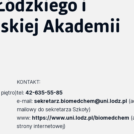
Łódzkiego i
lskiej Akademii
KONTAKT:
 piętro)
tel:
42-635-55-85
e-mail:
sekretarz.biomedchem@uni.lodz.pl
(a
mailowy do sekretarza Szkoły)
www:
https://www.uni.lodz.pl/biomedchem
(
strony internetowej)