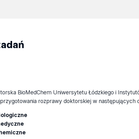
zadań
torska BioMedChem Uniwersytetu Łódzkiego i Instytut
przygotowania rozprawy doktorskiej w następujących d
iologiczne
medyczne
chemiczne