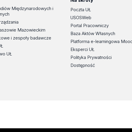
Na skróty
udiów Międzynarodowych i
Poczta UŁ
znych
USOSWeb
rządzania
Portal Pracowniczy
maszowie Mazowieckim
Baza Aktów Własnych
kowe i zespoły badawcze
Platforma e-learningowa Moo
UŁ
Eksperci UŁ
wo UŁ
Polityka Prywatności
Dostępność