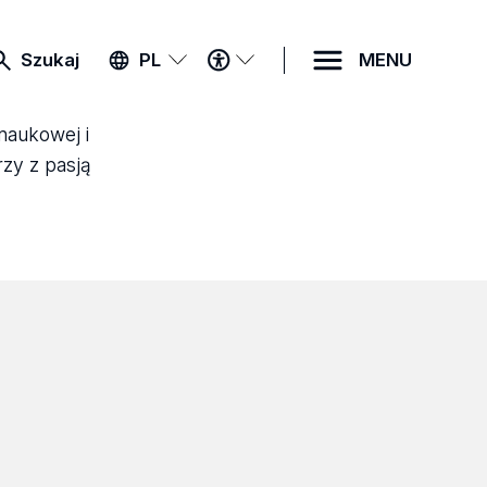
MENU
Szukaj
PL
MENU
DOSTĘPNOŚCI
 naukowej i
rzy z pasją
m