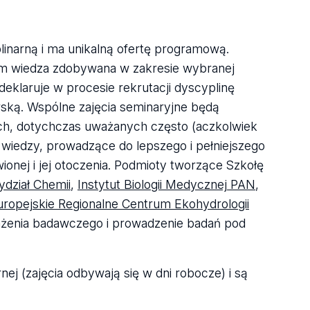
linarną i ma unikalną ofertę programową.
zym wiedza zdobywana w zakresie wybranej
eklaruje w procesie rekrutacji dyscyplinę
orską. Wspólne zajęcia seminaryjne będą
ach, dotychczas uważanych często (aczkolwiek
 wiedzy, prowadzące do lepszego i pełniejszego
onej i jej otoczenia. Podmioty tworzące Szkołę
dział Chemii
,
Instytut Biologii Medycznej PAN
,
uropejskie Regionalne Centrum Ekohydrologii
sażenia badawczego i prowadzenie badań pod
ej (zajęcia odbywają się w dni robocze) i są