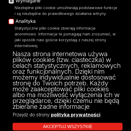
Wymagane
Moodle
Niezbędne pliki cookie umożliwiają podstawowe funkcje
Eksperci UŁ
i są niezbędne do prawidłowego działania witryny.
Polityka Prywatności
Analityka
Dostępność
Statystyczne pliki cookie zbierają informacje
anonimowo. Informacje te pomagają nam zrozumieć, w
jaki sposób nasi goście korzystają z naszej strony
internetowej.
Nasza strona internetowa używa
ul. Narutowicza 68, 90-136 Łódź
plików cookies (tzw. ciasteczka) w
NIP: 724 000 32 43
celach statystycznych, reklamowych
Adres do doręczeń elektronicznych (ADE):
oraz funkcjonalnych. Dzięki nim
AE:PL-74796-17640-IHHIV-17
możemy indywidualnie dostosować
KONTAKT
stronę do Twoich potrzeb. Każdy
może zaakceptować pliki cookies
albo ma możliwość wyłączenia ich w
przeglądarce, dzięki czemu nie będą
zbierane żadne informacje
Przejdź do strony
polityka prywatności
AKCEPTUJ WSZYSTKIE