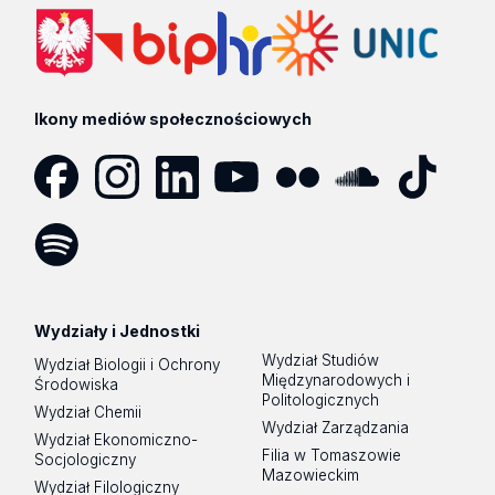
Ikony mediów społecznościowych
Facebook
Instagram
LinkedIn
YouTube
Flickr
SoundCloud
Tik
Tok
Spotify
Podcast
Wydziały i Jednostki
Wydział Studiów
Wydział Biologii i Ochrony
Międzynarodowych i
Środowiska
Politologicznych
Wydział Chemii
Wydział Zarządzania
Wydział Ekonomiczno-
Filia w Tomaszowie
Socjologiczny
Mazowieckim
Wydział Filologiczny