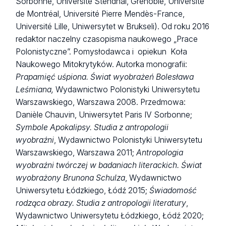
Sorbonne, Université Stendhal, Grenoble, Université
de Montréal, Université Pierre Mendès-France,
Université Lille, Uniwersytet w Brukseli). Od roku 2016
redaktor naczelny czasopisma naukowego „Prace
Polonistyczne”. Pomysłodawca i opiekun Koła
Naukowego Mitokrytyków. Autorka monografii:
Prapamięć uśpiona. Świat wyobrażeń Bolesława
Leśmiana,
Wydawnictwo Polonistyki Uniwersytetu
Warszawskiego, Warszawa 2008. Przedmowa:
Danièle Chauvin, Uniwersytet Paris IV Sorbonne;
Symbole Apokalipsy. Studia z antropologii
wyobraźni
, Wydawnictwo Polonistyki Uniwersytetu
Warszawskiego, Warszawa 2011;
Antropologia
wyobraźni twórczej w badaniach literackich. Świat
wyobrażony Brunona Schulza
, Wydawnictwo
Uniwersytetu Łódzkiego, Łódź 2015;
Świadomość
rodząca obrazy. Studia z antropologii literatury
,
Wydawnictwo Uniwersytetu Łódzkiego, Łódź 2020;