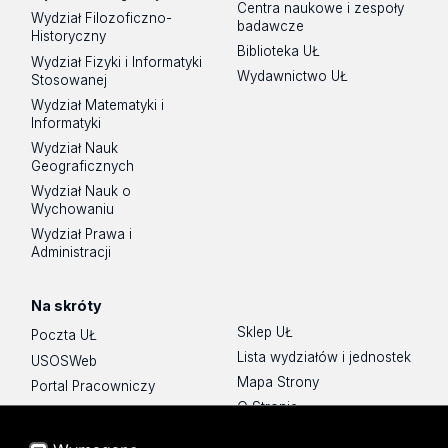
Centra naukowe i zespoły
Wydział Filozoficzno-
badawcze
Historyczny
Biblioteka UŁ
Wydział Fizyki i Informatyki
Wydawnictwo UŁ
Stosowanej
Wydział Matematyki i
Informatyki
Wydział Nauk
Geograficznych
Wydział Nauk o
Wychowaniu
Wydział Prawa i
Administracji
Na skróty
Sklep UŁ
Poczta UŁ
Lista wydziałów i jednostek
USOSWeb
Mapa Strony
Portal Pracowniczy
O Stronie
Baza Aktów Własnych
Platforma e-learningowa