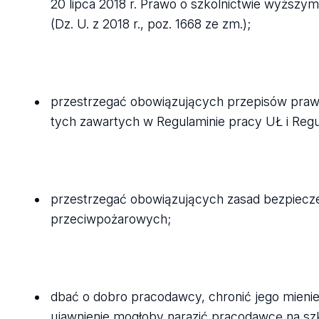
20 lipca 2018 r. Prawo o szkolnictwie wyższym
(Dz. U. z 2018 r., poz. 1668 ze zm.);
przestrzegać obowiązujących przepisów pra
tych zawartych w Regulaminie pracy UŁ i Reg
przestrzegać obowiązujących zasad bezpieczeń
przeciwpożarowych;
dbać o dobro pracodawcy, chronić jego mienie
ujawnienie mogłoby narazić pracodawcę na sz