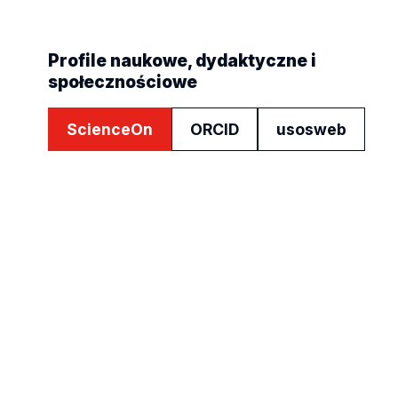
Profile naukowe, dydaktyczne i
społecznościowe
ScienceOn
ORCID
usosweb