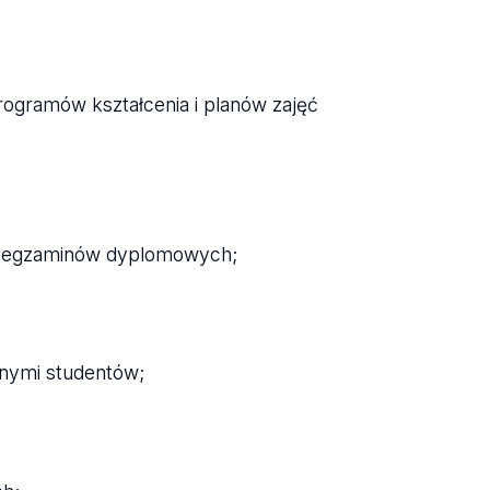
rogramów kształcenia i planów zajęć
ym egzaminów dyplomowych;
lnymi studentów;