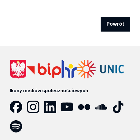
Powrót
Ikony mediów społecznościowych
Facebook
Instagram
LinkedIn
YouTube
Flickr
SoundCloud
Tik
Tok
Spotify
Podcast