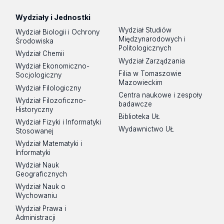
Wydziały i Jednostki
Wydział Studiów
Wydział Biologii i Ochrony
Międzynarodowych i
Środowiska
Politologicznych
Wydział Chemii
Wydział Zarządzania
Wydział Ekonomiczno-
Filia w Tomaszowie
Socjologiczny
Mazowieckim
Wydział Filologiczny
Centra naukowe i zespoły
Wydział Filozoficzno-
badawcze
Historyczny
Biblioteka UŁ
Wydział Fizyki i Informatyki
Wydawnictwo UŁ
Stosowanej
Wydział Matematyki i
Informatyki
Wydział Nauk
Geograficznych
Wydział Nauk o
Wychowaniu
Wydział Prawa i
Administracji