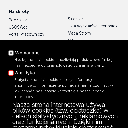
Na skróty
Sklep UŁ
Poczta UŁ
Lista wydziałów i jednostek
USOSWeb
Mapa Strony
Portal Pracowniczy
O Stronie
Baza Aktów Własnych
Platforma e-learningowa
Wymagane
Moodle
Niezbędne pliki cookie umożliwiają podstawowe funkcje
Eksperci UŁ
i są niezbędne do prawidłowego działania witryny.
Polityka Prywatności
Analityka
Dostępność
Statystyczne pliki cookie zbierają informacje
anonimowo. Informacje te pomagają nam zrozumieć, w
jaki sposób nasi goście korzystają z naszej strony
internetowej.
Nasza strona internetowa używa
ul. Narutowicza 68, 90-136 Łódź
plików cookies (tzw. ciasteczka) w
NIP: 724 000 32 43
celach statystycznych, reklamowych
Adres do doręczeń elektronicznych (ADE):
oraz funkcjonalnych. Dzięki nim
AE:PL-74796-17640-IHHIV-17
możemy indywidualnie dostosować