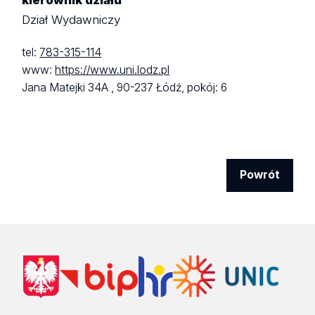
kierownik działu
Dział Wydawniczy
tel:
783-315-114
www:
https://www.uni.lodz.pl
Jana Matejki 34A ,
90-237 Łódź,
pokój: 6
Powrót