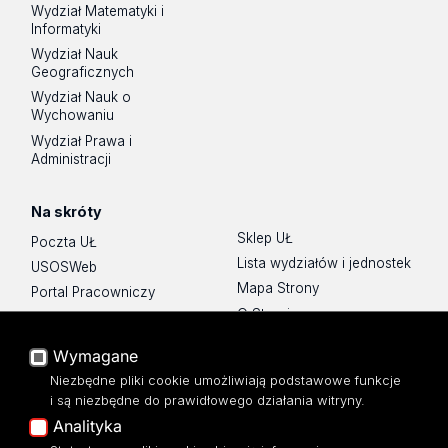
Wydział Matematyki i
Informatyki
Wydział Nauk
Geograficznych
Wydział Nauk o
Wychowaniu
Wydział Prawa i
Administracji
Na skróty
Sklep UŁ
Poczta UŁ
Lista wydziałów i jednostek
USOSWeb
Mapa Strony
Portal Pracowniczy
O Stronie
Baza Aktów Własnych
Platforma e-learningowa
Wymagane
Moodle
Niezbędne pliki cookie umożliwiają podstawowe funkcje
Eksperci UŁ
i są niezbędne do prawidłowego działania witryny.
Polityka Prywatności
Analityka
Dostępność