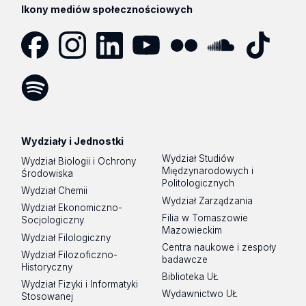
Ikony mediów społecznościowych
Facebook
Instagram
LinkedIn
YouTube
Flickr
SoundCloud
Tik
Tok
Spotify
Podcast
Wydziały i Jednostki
Wydział Studiów
Wydział Biologii i Ochrony
Międzynarodowych i
Środowiska
Politologicznych
Wydział Chemii
Wydział Zarządzania
Wydział Ekonomiczno-
Filia w Tomaszowie
Socjologiczny
Mazowieckim
Wydział Filologiczny
Centra naukowe i zespoły
Wydział Filozoficzno-
badawcze
Historyczny
Biblioteka UŁ
Wydział Fizyki i Informatyki
Wydawnictwo UŁ
Stosowanej