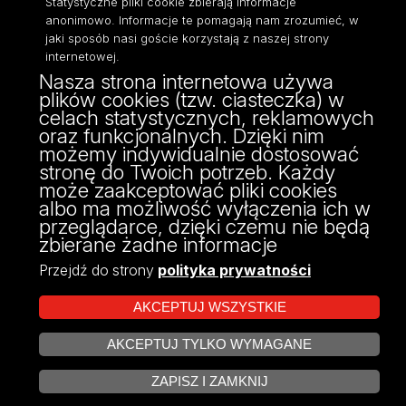
Statystyczne pliki cookie zbierają informacje
anonimowo. Informacje te pomagają nam zrozumieć, w
jaki sposób nasi goście korzystają z naszej strony
internetowej.
Nasza strona internetowa używa
ul. Narutowicza 68, 90-136 Łódź
plików cookies (tzw. ciasteczka) w
NIP: 724 000 32 43
celach statystycznych, reklamowych
Adres do doręczeń elektronicznych (ADE):
oraz funkcjonalnych. Dzięki nim
AE:PL-74796-17640-IHHIV-17
możemy indywidualnie dostosować
KONTAKT
stronę do Twoich potrzeb. Każdy
może zaakceptować pliki cookies
albo ma możliwość wyłączenia ich w
przeglądarce, dzięki czemu nie będą
zbierane żadne informacje
Przejdź do strony
polityka prywatności
AKCEPTUJ WSZYSTKIE
AKCEPTUJ TYLKO WYMAGANE
Projekt Multiportalu UŁ współfinansowany z funduszy Unii Europejskiej w
ZARZĄDZAJ COOKIES
ramach konkursu NCBR
ZAPISZ I ZAMKNIJ