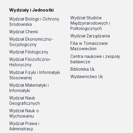
Wydziały i Jednostki
Wydział Studiów
Wydział Biologii i Ochrony
Międzynarodowych i
Środowiska
Politologicznych
Wydział Chemii
Wydział Zarządzania
Wydział Ekonomiczno-
Filia w Tomaszowie
Socjologiczny
Mazowieckim
Wydział Filologiczny
Centra naukowe i zespoły
Wydział Filozoficzno-
badawcze
Historyczny
Biblioteka UŁ
Wydział Fizyki i Informatyki
Wydawnictwo UŁ
Stosowanej
Wydział Matematyki i
Informatyki
Wydział Nauk
Geograficznych
Wydział Nauk o
Wychowaniu
Wydział Prawa i
Administracji