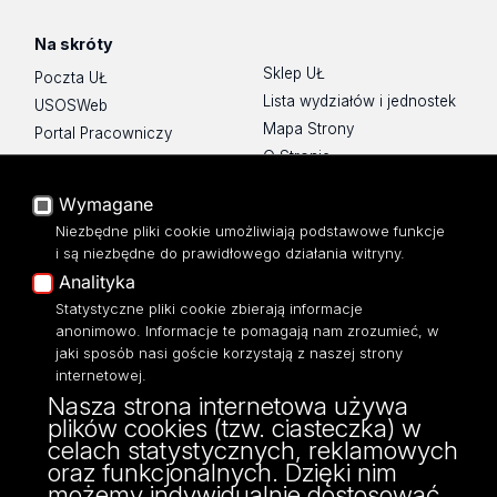
Na skróty
Sklep UŁ
Poczta UŁ
Lista wydziałów i jednostek
USOSWeb
Mapa Strony
Portal Pracowniczy
O Stronie
Baza Aktów Własnych
Platforma e-learningowa
Wymagane
Moodle
Niezbędne pliki cookie umożliwiają podstawowe funkcje
Eksperci UŁ
i są niezbędne do prawidłowego działania witryny.
Polityka Prywatności
Analityka
Dostępność
Statystyczne pliki cookie zbierają informacje
anonimowo. Informacje te pomagają nam zrozumieć, w
jaki sposób nasi goście korzystają z naszej strony
internetowej.
Nasza strona internetowa używa
ul. Narutowicza 68, 90-136 Łódź
plików cookies (tzw. ciasteczka) w
NIP: 724 000 32 43
celach statystycznych, reklamowych
Adres do doręczeń elektronicznych (ADE):
oraz funkcjonalnych. Dzięki nim
AE:PL-74796-17640-IHHIV-17
możemy indywidualnie dostosować