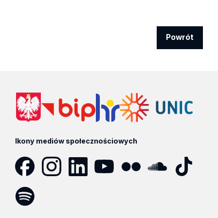
Powrót
Ikony mediów społecznościowych
Facebook
Instagram
LinkedIn
YouTube
Flickr
SoundCloud
Tik
Tok
Spotify
Podcast