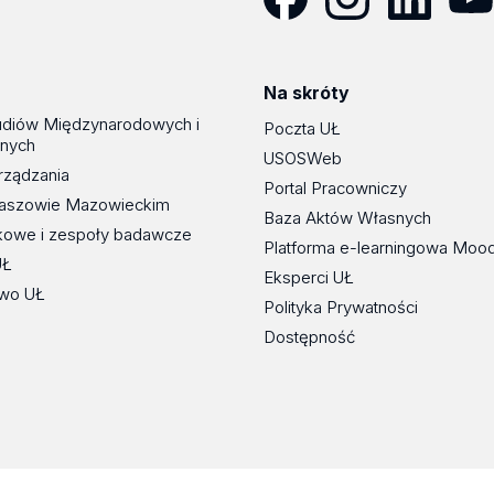
Facebook
Instagram
LinkedIn
YouT
Na skróty
udiów Międzynarodowych i
Poczta UŁ
znych
USOSWeb
rządzania
Portal Pracowniczy
maszowie Mazowieckim
Baza Aktów Własnych
kowe i zespoły badawcze
Platforma e-learningowa Moo
UŁ
Eksperci UŁ
wo UŁ
Polityka Prywatności
Dostępność