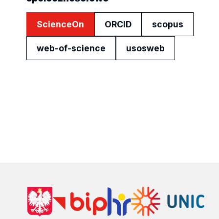
ScienceOn
ORCID
scopus
web-of-science
usosweb