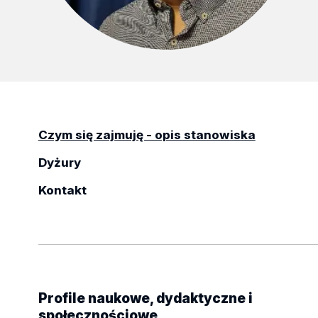
Czym się zajmuję - opis stanowiska
Dyżury
Kontakt
Profile naukowe, dydaktyczne i
społecznościowe