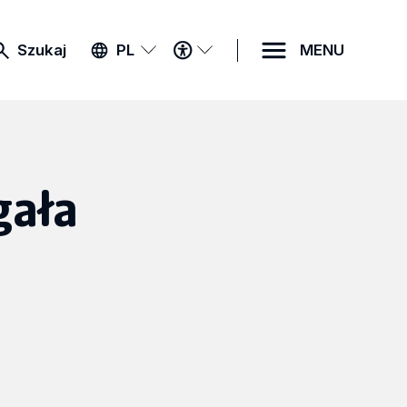
MENU
Szukaj
PL
MENU
DOSTĘPNOŚCI
gała