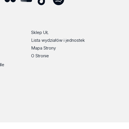
ube
Flickr
SoundCloud
Tik
Spotify
Podcast
Tok
Sklep UŁ
Lista wydziałów i jednostek
Mapa Strony
O Stronie
dle