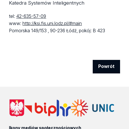
Katedra Systemów Inteligentnych
tel:
42-635-57-09
www:
http://ksi.fis.uni.lodz.pl/#main
Pomorska 149/153 ,
90-236 Łódź,
pokój: B 423
Powrót
Ikony mediów społecznościowych