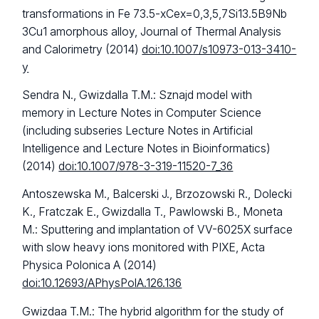
transformations in Fe 73.5-xCex=0,3,5,7Si13.5B9Nb
3Cu1 amorphous alloy, Journal of Thermal Analysis
and Calorimetry (2014)
doi:10.1007/s10973-013-3410-
y
Sendra N., Gwizdalla T.M.: Sznajd model with
memory in Lecture Notes in Computer Science
(including subseries Lecture Notes in Artificial
Intelligence and Lecture Notes in Bioinformatics)
(2014)
doi:10.1007/978-3-319-11520-7_36
Antoszewska M., Balcerski J., Brzozowski R., Dolecki
K., Fratczak E., Gwizdalla T., Pawlowski B., Moneta
M.: Sputtering and implantation of VV-6025X surface
with slow heavy ions monitored with PIXE, Acta
Physica Polonica A (2014)
doi:10.12693/APhysPolA.126.136
Gwizdaa T.M.: The hybrid algorithm for the study of