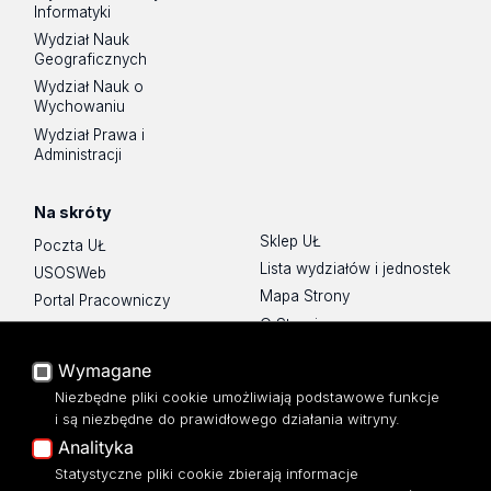
Informatyki
Wydział Nauk
Geograficznych
Wydział Nauk o
Wychowaniu
Wydział Prawa i
Administracji
Na skróty
Sklep UŁ
Poczta UŁ
Lista wydziałów i jednostek
USOSWeb
Mapa Strony
Portal Pracowniczy
O Stronie
Baza Aktów Własnych
Platforma e-learningowa
Wymagane
Moodle
Niezbędne pliki cookie umożliwiają podstawowe funkcje
Eksperci UŁ
i są niezbędne do prawidłowego działania witryny.
Polityka Prywatności
Analityka
Dostępność
Statystyczne pliki cookie zbierają informacje