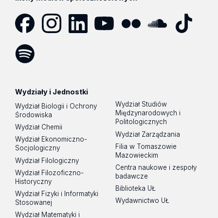
Facebook
Instagram
LinkedIn
YouTube
Flickr
SoundCloud
Tik
Tok
Spotify
Podcast
Wydziały i Jednostki
Wydział Studiów
Wydział Biologii i Ochrony
Międzynarodowych i
Środowiska
Politologicznych
Wydział Chemii
Wydział Zarządzania
Wydział Ekonomiczno-
Filia w Tomaszowie
Socjologiczny
Mazowieckim
Wydział Filologiczny
Centra naukowe i zespoły
Wydział Filozoficzno-
badawcze
Historyczny
Biblioteka UŁ
Wydział Fizyki i Informatyki
Wydawnictwo UŁ
Stosowanej
Wydział Matematyki i