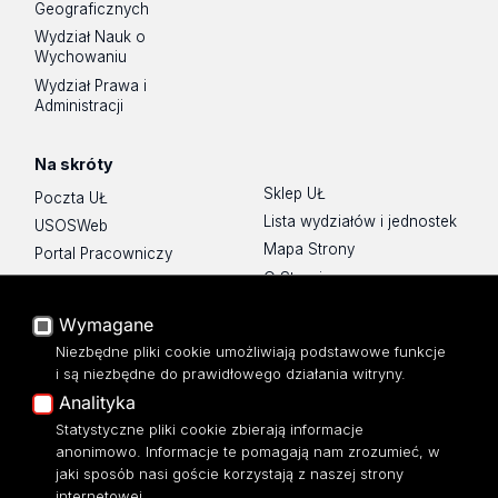
Geograficznych
Wydział Nauk o
Wychowaniu
Wydział Prawa i
Administracji
Na skróty
Sklep UŁ
Poczta UŁ
Lista wydziałów i jednostek
USOSWeb
Mapa Strony
Portal Pracowniczy
O Stronie
Baza Aktów Własnych
Platforma e-learningowa
Wymagane
Moodle
Niezbędne pliki cookie umożliwiają podstawowe funkcje
Eksperci UŁ
i są niezbędne do prawidłowego działania witryny.
Polityka Prywatności
Analityka
Dostępność
Statystyczne pliki cookie zbierają informacje
anonimowo. Informacje te pomagają nam zrozumieć, w
jaki sposób nasi goście korzystają z naszej strony
internetowej.