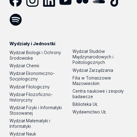
Facebook
Instagram
LinkedIn
YouTube
Flickr
SoundCloud
Tik
Tok
Spotify
Podcast
Wydziały i Jednostki
Wydział Studiów
Wydział Biologii i Ochrony
Międzynarodowych i
Środowiska
Politologicznych
Wydział Chemii
Wydział Zarządzania
Wydział Ekonomiczno-
Filia w Tomaszowie
Socjologiczny
Mazowieckim
Wydział Filologiczny
Centra naukowe i zespoły
Wydział Filozoficzno-
badawcze
Historyczny
Biblioteka UŁ
Wydział Fizyki i Informatyki
Wydawnictwo UŁ
Stosowanej
Wydział Matematyki i
Informatyki
Wydział Nauk