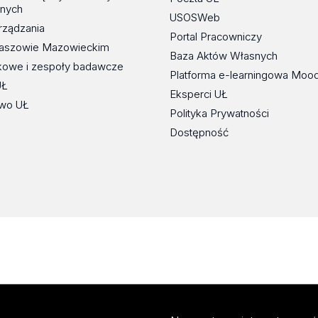
znych
USOSWeb
rządzania
Portal Pracowniczy
maszowie Mazowieckim
Baza Aktów Własnych
kowe i zespoły badawcze
Platforma e-learningowa Moo
UŁ
Eksperci UŁ
wo UŁ
Polityka Prywatności
Dostępność