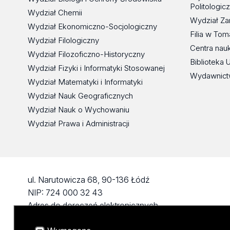
Politologic
Wydział Chemii
Wydział Za
Wydział Ekonomiczno-Socjologiczny
Filia w To
Wydział Filologiczny
Centra nau
Wydział Filozoficzno-Historyczny
Biblioteka 
Wydział Fizyki i Informatyki Stosowanej
Wydawnict
Wydział Matematyki i Informatyki
Wydział Nauk Geograficznych
Wydział Nauk o Wychowaniu
Wydział Prawa i Administracji
ul. Narutowicza 68, 90-136 Łódź
NIP: 724 000 32 43
Adres do doręczeń elektronicznych
(ADE): AE:PL-74796-17640-IHHIV-17