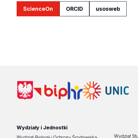
ScienceOn
ORCID
usosweb
Wydziały i Jednostki
Wydział St
Wydział Biologii i Ochrony Środowiska