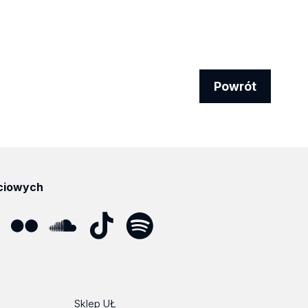
Powrót
ciowych
ube
Flickr
SoundCloud
Tik
Spotify
Podcast
Tok
Sklep UŁ