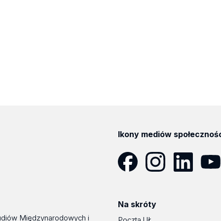
Ikony mediów społecznoś
Facebook
Instagram
LinkedIn
YouT
Na skróty
udiów Międzynarodowych i
Poczta UŁ