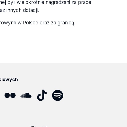
j byli wielokrotnie nagradzani za prace
z innych dotacji.
rowymi w Polsce oraz za granicą.
ciowych
ube
Flickr
SoundCloud
Tik
Spotify
Podcast
Tok