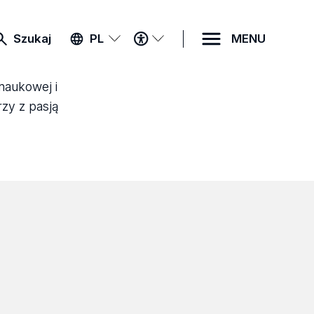
MENU
Szukaj
PL
MENU
DOSTĘPNOŚCI
 naukowej i
rzy z pasją