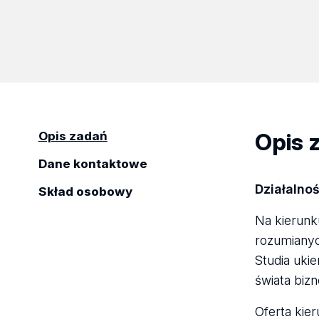
Opis 
Opis zadań
Dane kontaktowe
Działalno
Skład osobowy
Na kierun
rozumianyc
Studia uki
świata bizn
Oferta kie