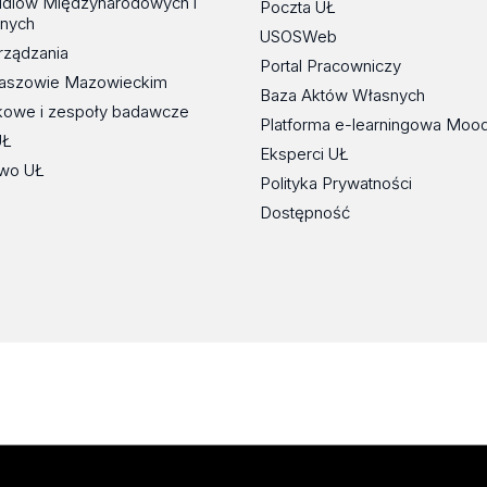
udiów Międzynarodowych i
Poczta UŁ
znych
USOSWeb
rządzania
Portal Pracowniczy
maszowie Mazowieckim
Baza Aktów Własnych
kowe i zespoły badawcze
Platforma e-learningowa Moo
UŁ
Eksperci UŁ
wo UŁ
Polityka Prywatności
Dostępność