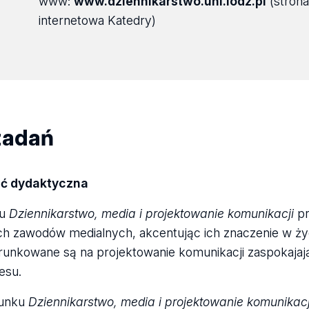
www:
www.dziennikarstwo.uni.lodz.pl
(strona
internetowa Katedry)
zadań
ść dydaktyczna
ku
Dziennikarstwo, media i projektowanie komunikacji
p
h zawodów medialnych, akcentując ich znaczenie w życ
erunkowane są na projektowanie komunikacji zaspokaja
esu.
runku
Dziennikarstwo, media i projektowanie komunikacj