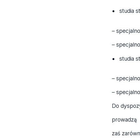
studia s
– specjaln
– specjaln
studia s
– specjaln
– specjalno
Do dyspozy
prowadzą
zaś zarówn