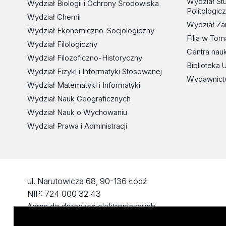
Wydział St
Wydział Biologii i Ochrony Środowiska
Politologic
Wydział Chemii
Wydział Za
Wydział Ekonomiczno-Socjologiczny
Filia w To
Wydział Filologiczny
Centra nau
Wydział Filozoficzno-Historyczny
Biblioteka 
Wydział Fizyki i Informatyki Stosowanej
Wydawnict
Wydział Matematyki i Informatyki
Wydział Nauk Geograficznych
Wydział Nauk o Wychowaniu
Wydział Prawa i Administracji
ul. Narutowicza 68, 90-136 Łódź
NIP: 724 000 32 43
Adres do doręczeń elektronicznych
(ADE): AE:PL-74796-17640-IHHIV-17