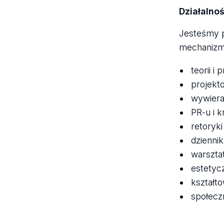
Działaln
Jesteśmy p
mechanizma
teorii 
projekto
wywiera
PR-u i 
retoryki
dzienni
warszta
estetyc
kształt
społeczn