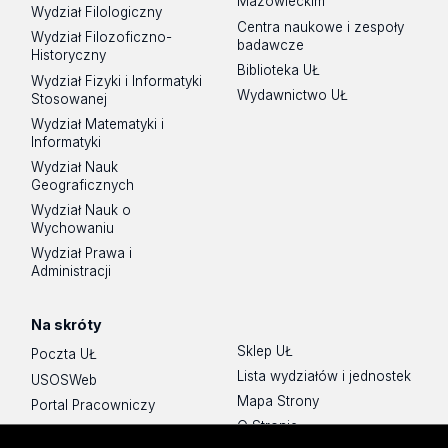
Mazowieckim
Wydział Filologiczny
Centra naukowe i zespoły
Wydział Filozoficzno-
badawcze
Historyczny
Biblioteka UŁ
Wydział Fizyki i Informatyki
Wydawnictwo UŁ
Stosowanej
Wydział Matematyki i
Informatyki
Wydział Nauk
Geograficznych
Wydział Nauk o
Wychowaniu
Wydział Prawa i
Administracji
Na skróty
Sklep UŁ
Poczta UŁ
Lista wydziałów i jednostek
USOSWeb
Mapa Strony
Portal Pracowniczy
O Stronie
Baza Aktów Własnych