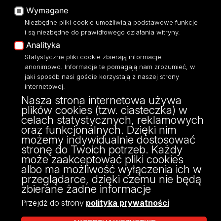
Platforma e-learningowa
Wymagane
Moodle
Niezbędne pliki cookie umożliwiają podstawowe funkcje
Eksperci UŁ
i są niezbędne do prawidłowego działania witryny.
Polityka Prywatności
Analityka
Dostępność
Statystyczne pliki cookie zbierają informacje
anonimowo. Informacje te pomagają nam zrozumieć, w
jaki sposób nasi goście korzystają z naszej strony
internetowej.
Nasza strona internetowa używa
ul. Narutowicza 68, 90-136 Łódź
plików cookies (tzw. ciasteczka) w
NIP: 724 000 32 43
celach statystycznych, reklamowych
Adres do doręczeń elektronicznych (ADE):
oraz funkcjonalnych. Dzięki nim
AE:PL-74796-17640-IHHIV-17
możemy indywidualnie dostosować
KONTAKT
stronę do Twoich potrzeb. Każdy
może zaakceptować pliki cookies
albo ma możliwość wyłączenia ich w
przeglądarce, dzięki czemu nie będą
zbierane żadne informacje
Przejdź do strony
polityka prywatności