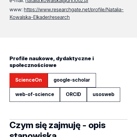
e-mail:
natalia.kowalska@uni.lodz.pl
www:
https://www.researchgate.net/profile/Natalia-
Kowalska-Elkader/research
Profile naukowe, dydaktyczne i
społecznościowe
ScienceOn
google-scholar
web-of-science
ORCID
usosweb
Czym się zajmuję - opis
stanowiska