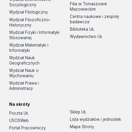
Filia w Tomaszowie
Socjologiczny
Mazowieckim
Wydział Filologiczny
Centra naukowe i zespoły
Wydział Filozoficzno-
badawcze
Historyczny
Biblioteka UŁ
Wydział Fizyki i Informatyki
Wydawnictwo UŁ
Stosowanej
Wydział Matematyki i
Informatyki
Wydział Nauk
Geograficznych
Wydział Nauk o
Wychowaniu
Wydział Prawa i
Administracji
Na skróty
Sklep UŁ
Poczta UŁ
Lista wydziałów i jednostek
USOSWeb
Mapa Strony
Portal Pracowniczy