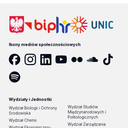
Ikony mediów społecznościowych
Facebook
Instagram
LinkedIn
YouTube
Flickr
SoundCloud
Tik
Tok
Spotify
Podcast
Wydziały i Jednostki
Wydział Studiów
Wydział Biologii i Ochrony
Międzynarodowych i
Środowiska
Politologicznych
Wydział Chemii
Wydział Zarządzania
Wydział Ekonomiczno-