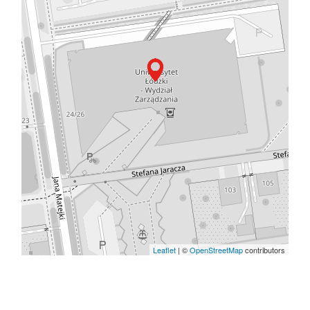
Leaflet
| ©
OpenStreetMap
contributors