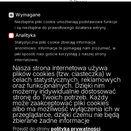
O Stronie
Baza Aktów Własnych
Platforma e-learningowa
Wymagane
Moodle
Niezbędne pliki cookie umożliwiają podstawowe funkcje
Eksperci UŁ
i są niezbędne do prawidłowego działania witryny.
Polityka Prywatności
Analityka
Dostępność
Statystyczne pliki cookie zbierają informacje
anonimowo. Informacje te pomagają nam zrozumieć, w
jaki sposób nasi goście korzystają z naszej strony
internetowej.
Nasza strona internetowa używa
ul. Narutowicza 68, 90-136 Łódź
plików cookies (tzw. ciasteczka) w
NIP: 724 000 32 43
celach statystycznych, reklamowych
Adres do doręczeń elektronicznych (ADE):
oraz funkcjonalnych. Dzięki nim
AE:PL-74796-17640-IHHIV-17
możemy indywidualnie dostosować
KONTAKT
stronę do Twoich potrzeb. Każdy
może zaakceptować pliki cookies
albo ma możliwość wyłączenia ich w
przeglądarce, dzięki czemu nie będą
zbierane żadne informacje
Przejdź do strony
polityka prywatności