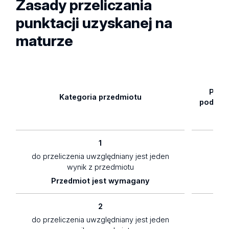
Zasady przeliczania
punktacji uzyskanej na
maturze
Pozi
Kategoria przedmiotu
podsta
1
do przeliczenia uwzględniany jest jeden
1,5
wynik z przedmiotu
Przedmiot jest wymagany
2
do przeliczenia uwzględniany jest jeden
1