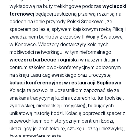
wykładową na buty trekkingowe podczas
wycieczki
terenowej
będącej zasłużoną przerwą i szansą na
oddech na łonie przyrody Polski Środkowej, ze
spacerem po lesie, spływem kajakowym rzeką Pilicą i
zwiedzaniem bunkrów z czasów II Wojny Światowej
w Konewce. Wieczory dostarczyły kolejnych
możliwości networkingu, w tym nieformalnego
wieczoru barbecue i ogniska
w naszym drugim
centrum szkoleniowo-konferenycjnym położonym
na skraju Lasu Łagiewnickiego oraz uroczystej
kolacji konferencyjnej w restauracji Soplicowo.
Kolacja ta pozwoliła uczestnikom zapoznać się ze
smakami tradycyjnej kuchni czterech kultur (polskiej,
żydowskiej, niemieckiej i rosyjskiej), budujących
unikatową historię Łodzi. Kolację poprzedził spacer z
przewodnikiem po historycznym centrum Łodzi,
ukazujący jej architekturę, sztukę uliczną i niezwykłą,
żywą atmosferę miasta.