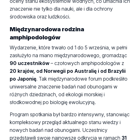
oceny stanu ekosystemów wodnych, co umacnia ich
znaczenie nie tylko dla nauki, ale i dla ochrony
środowiska oraz ludzkości.
Międzynarodowa rodzina
amphipodologów
Wydarzenie, które trwało od 1 do 5 września, w pełni
zasłużyło na miano międzynarodowego, gromadząc
90 uczestników
– czołowych amphipodologów z
20 krajów, od Norwegii po Australię i od Brazylii
po Japonię
. Tak międzynarodowe forum podkreśliło
uniwersalne znaczenie badań nad obunogami w
różnych dziedzinach, od ekologii morskiej i
słodkowodnej po biologię ewolucyjną.
Program spotkania był bardzo intensywny, stanowiąc
kompleksowy przegląd aktualnego stanu wiedzy i
nowych badań nad obunogami. Uczestnicy
przedstawili swoje najnowsze odkrycia w ramach
31