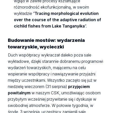
wgląd w zawiłe procesy kształtujące
różnorodność ekofunkcjonalną, w swoim
wykładzie “
Tracing morphological evolution
over the course of the adaptive radiation of
cichlid fishes from Lake Tanganyika
”.
Budowanie mostów: wydarzenia
towarzyskie, wycieczki
Duch współpracy wykraczał daleko poza sale
wykładowe, dzięki starannie dobranemu programowi
wydarzeń towarzyskich, mającemu na celu
wspieranie współpracy i nawiązywanie przyjaźni
między uczestnikami. Wszystko zaczęło się już w
niedzielę wieczorem (31 sierpnia)
przyjęciem
powitalnym
w naszym CSK, umożliwiając osobom
przybyłym wcześniej przywitanie się i dyskusje w
swobodnej atmosferze. W połowie tygodnia, w
środę, 3 września, uczestnicy zamienili salę