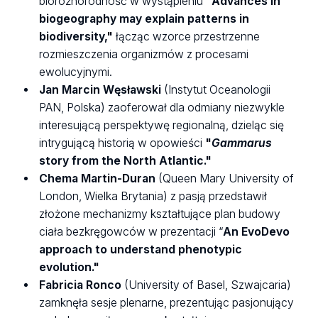
bioróżnorodność w wystąpieniu
"Advances in
biogeography may explain patterns in
biodiversity,"
łącząc wzorce przestrzenne
rozmieszczenia organizmów z procesami
ewolucyjnymi.
Jan Marcin Węsławski
(Instytut Oceanologii
PAN, Polska) zaoferował dla odmiany niezwykle
interesującą perspektywę regionalną, dzieląc się
intrygującą historią w opowieści
"
Gammarus
story from the North Atlantic."
Chema Martin-Duran
(Queen Mary University of
London, Wielka Brytania) z pasją przedstawił
złożone mechanizmy kształtujące plan budowy
ciała bezkręgowców w prezentacji “
An EvoDevo
approach to understand phenotypic
evolution."
Fabricia Ronco
(University of Basel, Szwajcaria)
zamknęła sesje plenarne, prezentując pasjonujący