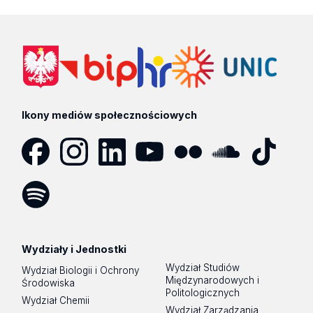
Ikony mediów społecznościowych
Facebook
Instagram
LinkedIn
YouTube
Flickr
SoundCloud
Tik
Tok
Spotify
Podcast
Wydziały i Jednostki
Wydział Studiów
Wydział Biologii i Ochrony
Międzynarodowych i
Środowiska
Politologicznych
Wydział Chemii
Wydział Zarządzania