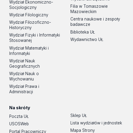
Wydział Ekonomiczno-
Filia w Tomaszowie
Socjologiczny
Mazowieckim
Wydział Filologiczny
Centra naukowe i zespoły
Wydział Filozoficzno-
badawcze
Historyczny
Biblioteka UŁ
Wydział Fizyki i Informatyki
Wydawnictwo UŁ
Stosowanej
Wydział Matematyki i
Informatyki
Wydział Nauk
Geograficznych
Wydział Nauk o
Wychowaniu
Wydział Prawa i
Administracji
Na skróty
Sklep UŁ
Poczta UŁ
Lista wydziałów i jednostek
USOSWeb
Mapa Strony
Portal Pracowniczy