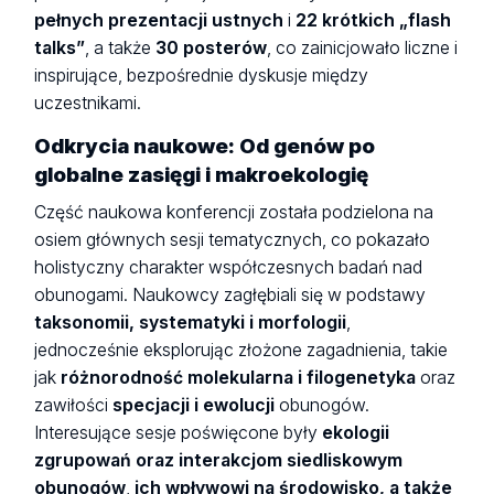
pełnych prezentacji ustnych
i
22 krótkich „flash
talks”
, a także
30 posterów
, co zainicjowało liczne i
inspirujące, bezpośrednie dyskusje między
uczestnikami.
Odkrycia naukowe: Od genów po
globalne zasięgi i makroekologię
Część naukowa konferencji została podzielona na
osiem głównych sesji tematycznych, co pokazało
holistyczny charakter współczesnych badań nad
obunogami. Naukowcy zagłębiali się w podstawy
taksonomii, systematyki i morfologii
,
jednocześnie eksplorując złożone zagadnienia, takie
jak
różnorodność molekularna i filogenetyka
oraz
zawiłości
specjacji i ewolucji
obunogów.
Interesujące sesje poświęcone były
ekologii
zgrupowań oraz interakcjom siedliskowym
obunogów
,
ich wpływowi na środowisko, a także