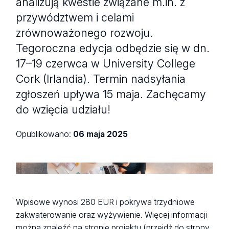
analizują kwestie związane m.in. z
przywództwem i celami
zrównoważonego rozwoju.
Tegoroczna edycja odbędzie się w dn.
17–19 czerwca w University College
Cork (Irlandia). Termin nadsyłania
zgłoszeń upływa 15 maja. Zachęcamy
do wzięcia udziału!
Opublikowano:
06 maja 2025
Wpisowe wynosi 280 EUR i pokrywa trzydniowe
zakwaterowanie oraz wyżywienie. Więcej informacji
można znaleźć na stronie projektu (
przejdź do strony