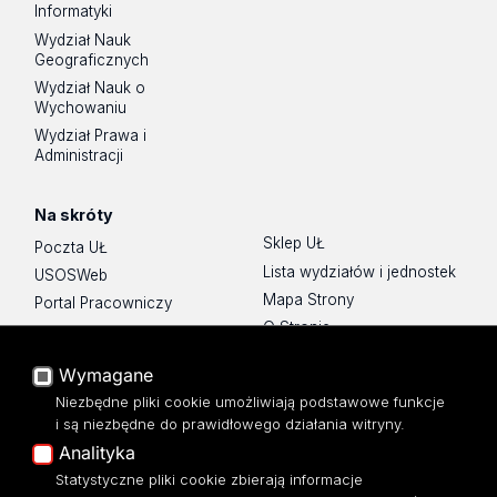
Informatyki
Wydział Nauk
Geograficznych
Wydział Nauk o
Wychowaniu
Wydział Prawa i
Administracji
Na skróty
Sklep UŁ
Poczta UŁ
Lista wydziałów i jednostek
USOSWeb
Mapa Strony
Portal Pracowniczy
O Stronie
Baza Aktów Własnych
Platforma e-learningowa
Wymagane
Moodle
Niezbędne pliki cookie umożliwiają podstawowe funkcje
Eksperci UŁ
i są niezbędne do prawidłowego działania witryny.
Polityka Prywatności
Analityka
Dostępność
Statystyczne pliki cookie zbierają informacje