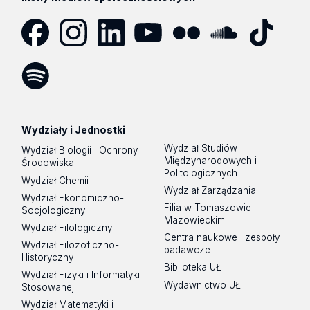
Facebook
Instagram
LinkedIn
YouTube
Flickr
SoundCloud
Tik
Tok
Spotify
Podcast
Wydziały i Jednostki
Wydział Studiów
Wydział Biologii i Ochrony
Międzynarodowych i
Środowiska
Politologicznych
Wydział Chemii
Wydział Zarządzania
Wydział Ekonomiczno-
Filia w Tomaszowie
Socjologiczny
Mazowieckim
Wydział Filologiczny
Centra naukowe i zespoły
Wydział Filozoficzno-
badawcze
Historyczny
Biblioteka UŁ
Wydział Fizyki i Informatyki
Wydawnictwo UŁ
Stosowanej
Wydział Matematyki i