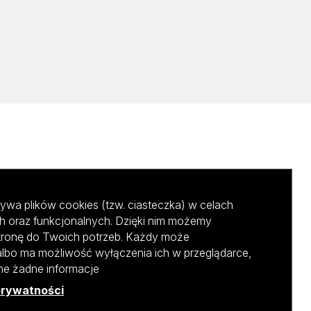
ywa plików cookies (tzw. ciasteczka) w celach
h oraz funkcjonalnych. Dzięki nim możemy
tronę do Twoich potrzeb. Każdy może
albo ma możliwość wyłączenia ich w przeglądarce,
ane żadne informacje
prywatności