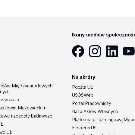
Ikony mediów społecznoś
Facebook
Instagram
LinkedIn
YouT
Na skróty
udiów Międzynarodowych i
Poczta UŁ
znych
USOSWeb
rządzania
Portal Pracowniczy
maszowie Mazowieckim
Baza Aktów Własnych
kowe i zespoły badawcze
Platforma e-learningowa Moo
UŁ
Eksperci UŁ
wo UŁ