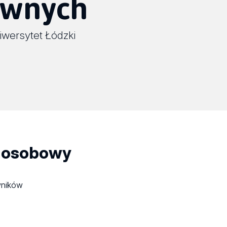
awnych
iwersytet Łódzki
 osobowy
wników