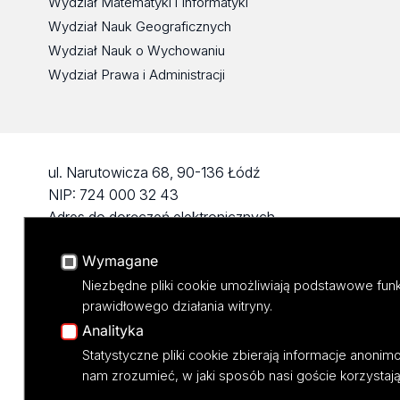
Wydział Matematyki i Informatyki
Wydział Nauk Geograficznych
Wydział Nauk o Wychowaniu
Wydział Prawa i Administracji
ul. Narutowicza 68, 90-136 Łódź
NIP: 724 000 32 43
Adres do doręczeń elektronicznych
(ADE): AE:PL-74796-17640-IHHIV-17
Wymagane
KONTAKT
Niezbędne pliki cookie umożliwiają podstawowe funk
prawidłowego działania witryny.
Analityka
Statystyczne pliki cookie zbierają informacje anoni
nam zrozumieć, w jaki sposób nasi goście korzystają 