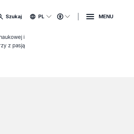
MENU
Szukaj
PL
MENU
DOSTĘPNOŚCI
 naukowej i
rzy z pasją