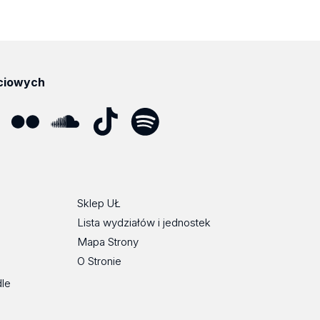
ciowych
ube
Flickr
SoundCloud
Tik
Spotify
Podcast
Tok
Sklep UŁ
Lista wydziałów i jednostek
Mapa Strony
O Stronie
dle