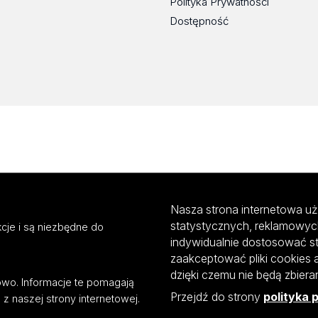
Polityka Prywatności
Dostępność
Nasza strona internetowa uż
statystycznych, reklamowyc
cje i są niezbędne do
indywidualnie dostosować s
zaakceptować pliki cookies 
dzięki czemu nie będą zbier
mowo. Informacje te pomagają
Przejdź do strony
polityka 
z naszej strony internetowej.