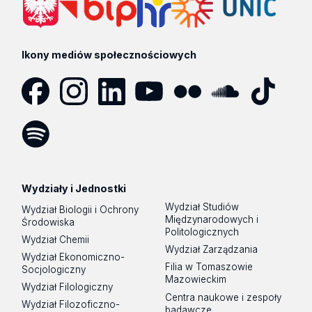
Ikony mediów społecznościowych
Facebook
Instagram
LinkedIn
YouTube
Flickr
SoundCloud
Tik
Tok
Spotify
Podcast
Wydziały i Jednostki
Wydział Studiów
Wydział Biologii i Ochrony
Międzynarodowych i
Środowiska
Politologicznych
Wydział Chemii
Wydział Zarządzania
Wydział Ekonomiczno-
Filia w Tomaszowie
Socjologiczny
Mazowieckim
Wydział Filologiczny
Centra naukowe i zespoły
Wydział Filozoficzno-
badawcze