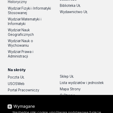
Historyczny
Biblioteka UŁ
Wydział Fizyki i Informatyki
Wydawnictwo UŁ
Stosowanej
Wydział Matematyki i
Informatyki
Wydział Nauk
Geograficznych
Wydział Nauk o
Wychowaniu
Wydział Prawa i
Administracji
Na skróty
Sklep UŁ
Poczta UŁ
Lista wydziałów i jednostek
USOSWeb
Mapa Strony
Portal Pracowniczy
O Stronie
Baza Aktów Własnych
Platforma e-learningowa
Wymagane
Moodle
Niezbędne pliki cookie umożliwiają podstawowe funkcje