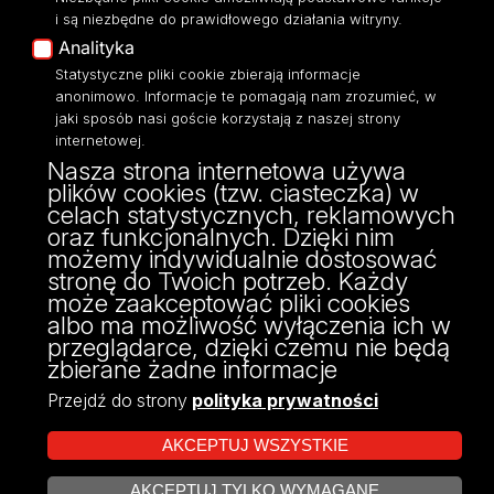
Eksperci UŁ
i są niezbędne do prawidłowego działania witryny.
Polityka Prywatności
Analityka
Dostępność
Statystyczne pliki cookie zbierają informacje
anonimowo. Informacje te pomagają nam zrozumieć, w
jaki sposób nasi goście korzystają z naszej strony
internetowej.
Nasza strona internetowa używa
ul. Narutowicza 68, 90-136 Łódź
plików cookies (tzw. ciasteczka) w
NIP: 724 000 32 43
celach statystycznych, reklamowych
Adres do doręczeń elektronicznych (ADE):
oraz funkcjonalnych. Dzięki nim
AE:PL-74796-17640-IHHIV-17
możemy indywidualnie dostosować
KONTAKT
stronę do Twoich potrzeb. Każdy
może zaakceptować pliki cookies
albo ma możliwość wyłączenia ich w
przeglądarce, dzięki czemu nie będą
zbierane żadne informacje
Przejdź do strony
polityka prywatności
AKCEPTUJ WSZYSTKIE
AKCEPTUJ TYLKO WYMAGANE