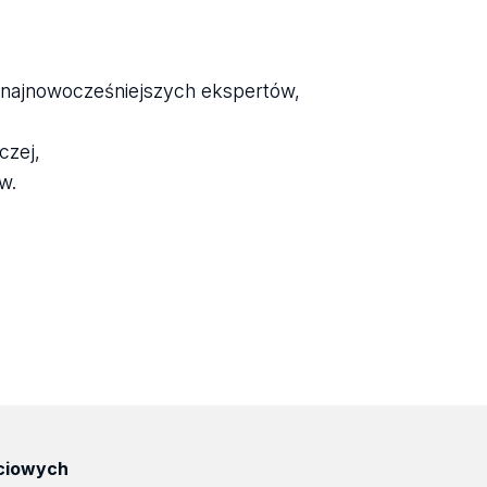
m najnowocześniejszych ekspertów,
czej,
w.
ciowych