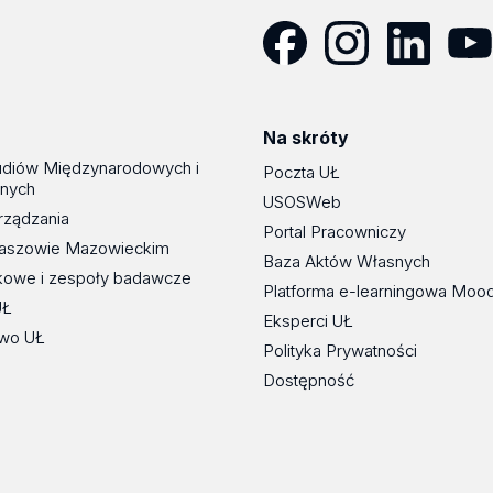
Facebook
Instagram
LinkedIn
YouT
Na skróty
udiów Międzynarodowych i
Poczta UŁ
znych
USOSWeb
rządzania
Portal Pracowniczy
maszowie Mazowieckim
Baza Aktów Własnych
kowe i zespoły badawcze
Platforma e-learningowa Moo
UŁ
Eksperci UŁ
wo UŁ
Polityka Prywatności
Dostępność