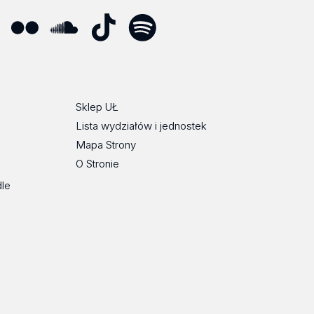
ube
Flickr
SoundCloud
Tik
Spotify
Podcast
Tok
Sklep UŁ
Lista wydziałów i jednostek
Mapa Strony
O Stronie
dle