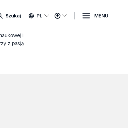
MENU
Szukaj
PL
MENU
DOSTĘPNOŚCI
 naukowej i
rzy z pasją