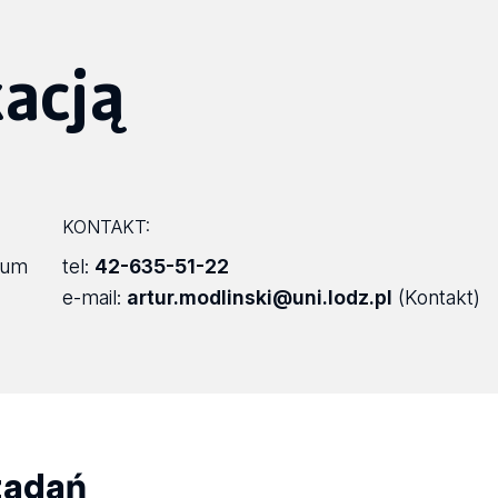
acją
KONTAKT:
rum
tel:
42-635-51-22
e-mail:
artur.modlinski@uni.lodz.pl
(Kontakt)
zadań