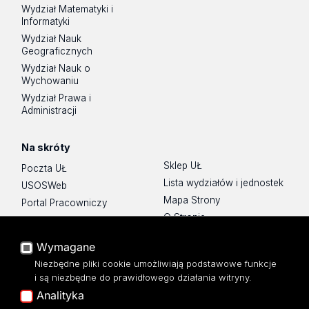
Wydział Matematyki i
Informatyki
Wydział Nauk
Geograficznych
Wydział Nauk o
Wychowaniu
Wydział Prawa i
Administracji
Na skróty
Sklep UŁ
Poczta UŁ
Lista wydziałów i jednostek
USOSWeb
Mapa Strony
Portal Pracowniczy
O Stronie
Baza Aktów Własnych
Platforma e-learningowa
Wymagane
Moodle
Niezbędne pliki cookie umożliwiają podstawowe funkcje
Eksperci UŁ
i są niezbędne do prawidłowego działania witryny.
Polityka Prywatności
Analityka
Dostępność