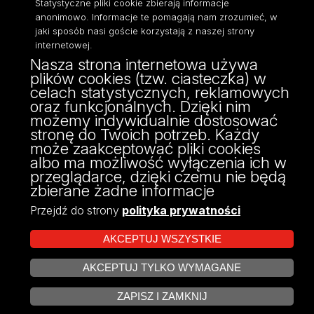
Statystyczne pliki cookie zbierają informacje
anonimowo. Informacje te pomagają nam zrozumieć, w
jaki sposób nasi goście korzystają z naszej strony
internetowej.
Nasza strona internetowa używa
ul. Narutowicza 68, 90-136 Łódź
plików cookies (tzw. ciasteczka) w
NIP: 724 000 32 43
celach statystycznych, reklamowych
Adres do doręczeń elektronicznych (ADE):
oraz funkcjonalnych. Dzięki nim
AE:PL-74796-17640-IHHIV-17
możemy indywidualnie dostosować
KONTAKT
stronę do Twoich potrzeb. Każdy
może zaakceptować pliki cookies
albo ma możliwość wyłączenia ich w
przeglądarce, dzięki czemu nie będą
zbierane żadne informacje
Przejdź do strony
polityka prywatności
AKCEPTUJ WSZYSTKIE
AKCEPTUJ TYLKO WYMAGANE
Projekt Multiportalu UŁ współfinansowany z funduszy Unii Europejskiej w
ZARZĄDZAJ COOKIES
ramach konkursu NCBR
ZAPISZ I ZAMKNIJ