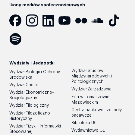
Ikony mediów społecznościowych
Facebook
Instagram
LinkedIn
YouTube
Flickr
SoundCloud
Tik
Tok
Spotify
Podcast
Wydziały i Jednostki
Wydział Studiów
Wydział Biologii i Ochrony
Międzynarodowych i
Środowiska
Politologicznych
Wydział Chemii
Wydział Zarządzania
Wydział Ekonomiczno-
Filia w Tomaszowie
Socjologiczny
Mazowieckim
Wydział Filologiczny
Centra naukowe i zespoły
Wydział Filozoficzno-
badawcze
Historyczny
Biblioteka UŁ
Wydział Fizyki i Informatyki
Wydawnictwo UŁ
Stosowanej