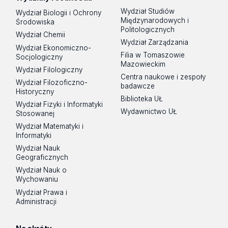
Wydział Studiów
Wydział Biologii i Ochrony
Międzynarodowych i
Środowiska
Politologicznych
Wydział Chemii
Wydział Zarządzania
Wydział Ekonomiczno-
Filia w Tomaszowie
Socjologiczny
Mazowieckim
Wydział Filologiczny
Centra naukowe i zespoły
Wydział Filozoficzno-
badawcze
Historyczny
Biblioteka UŁ
Wydział Fizyki i Informatyki
Wydawnictwo UŁ
Stosowanej
Wydział Matematyki i
Informatyki
Wydział Nauk
Geograficznych
Wydział Nauk o
Wychowaniu
Wydział Prawa i
Administracji