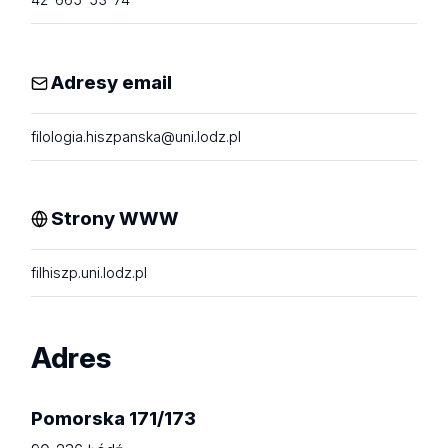
Adresy email
filologia.hiszpanska@uni.lodz.pl
Strony WWW
filhiszp.uni.lodz.pl
Adres
Pomorska 171/173