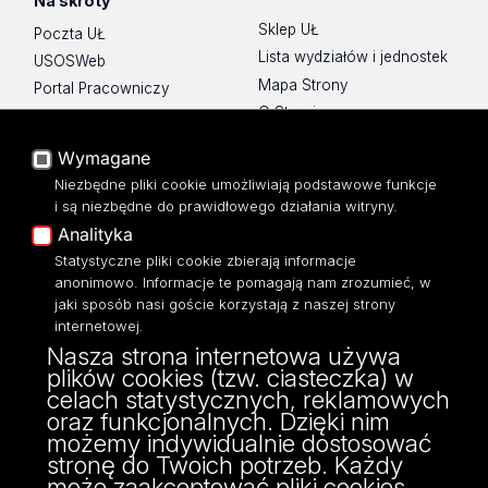
Na skróty
Sklep UŁ
Poczta UŁ
Lista wydziałów i jednostek
USOSWeb
Mapa Strony
Portal Pracowniczy
O Stronie
Baza Aktów Własnych
Platforma e-learningowa
Wymagane
Moodle
Niezbędne pliki cookie umożliwiają podstawowe funkcje
Eksperci UŁ
i są niezbędne do prawidłowego działania witryny.
Polityka Prywatności
Analityka
Dostępność
Statystyczne pliki cookie zbierają informacje
anonimowo. Informacje te pomagają nam zrozumieć, w
jaki sposób nasi goście korzystają z naszej strony
internetowej.
Nasza strona internetowa używa
ul. Narutowicza 68, 90-136 Łódź
plików cookies (tzw. ciasteczka) w
NIP: 724 000 32 43
celach statystycznych, reklamowych
Adres do doręczeń elektronicznych (ADE):
oraz funkcjonalnych. Dzięki nim
AE:PL-74796-17640-IHHIV-17
możemy indywidualnie dostosować
KONTAKT
stronę do Twoich potrzeb. Każdy
może zaakceptować pliki cookies