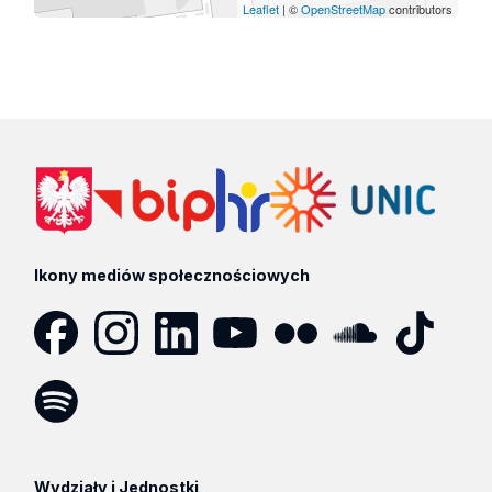
Leaflet
| ©
OpenStreetMap
contributors
Ikony mediów społecznościowych
Facebook
Instagram
LinkedIn
YouTube
Flickr
SoundCloud
Tik
Tok
Spotify
Podcast
Wydziały i Jednostki