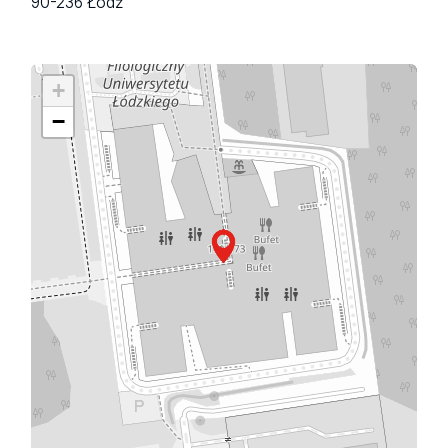
90-236 Łódź
+
−