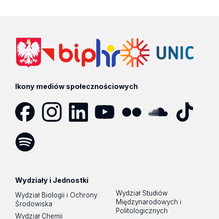
Ikony mediów społecznościowych
Facebook
Instagram
LinkedIn
YouTube
Flickr
SoundCloud
Tik
Tok
Spotify
Podcast
Wydziały i Jednostki
Wydział Studiów
Wydział Biologii i Ochrony
Międzynarodowych i
Środowiska
Politologicznych
Wydział Chemii