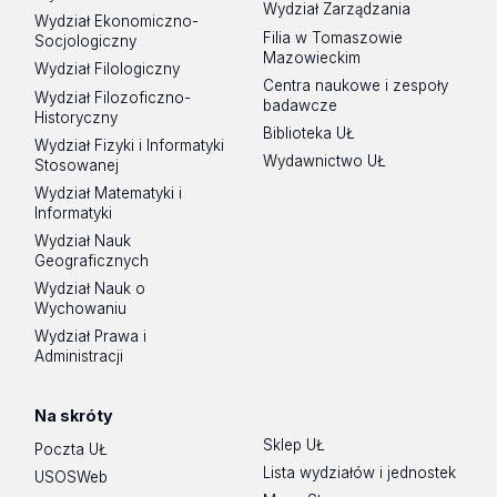
Wydział Zarządzania
Wydział Ekonomiczno-
Filia w Tomaszowie
Socjologiczny
Mazowieckim
Wydział Filologiczny
Centra naukowe i zespoły
Wydział Filozoficzno-
badawcze
Historyczny
Biblioteka UŁ
Wydział Fizyki i Informatyki
Wydawnictwo UŁ
Stosowanej
Wydział Matematyki i
Informatyki
Wydział Nauk
Geograficznych
Wydział Nauk o
Wychowaniu
Wydział Prawa i
Administracji
Na skróty
Sklep UŁ
Poczta UŁ
Lista wydziałów i jednostek
USOSWeb