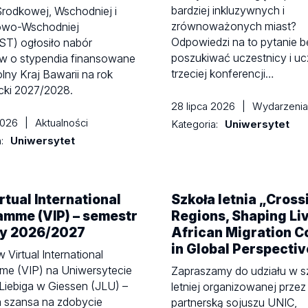
bardziej inkluzywnych i
rodkowej, Wschodniej i
zrównoważonych miast?
owo-Wschodniej
Odpowiedzi na to pytanie 
T) ogłosiło nabór
poszukiwać uczestnicy i uc
w o stypendia finansowane
trzeciej konferencji…
lny Kraj Bawarii na rok
cki 2027/2028.
28 lipca 2026
|
Wydarzenia
 2026
|
Aktualności
Kategoria:
Uniwersytet
a:
Uniwersytet
rtual International
Szkoła letnia „Cross
amme (VIP) – semestr
Regions, Shaping Li
y 2026/2027
African Migration C
in Global Perspecti
 Virtual International
me (VIP) na Uniwersytecie
Zapraszamy do udziału w s
Liebiga w Giessen (JLU) –
letniej organizowanej przez
a szansa na zdobycie
partnerską sojuszu UNIC,