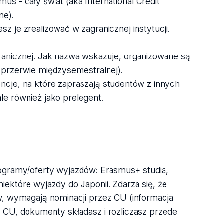
mus - cały świat
(aka International Credit
ne).
sz je zrealizować w zagranicznej instytucji.
granicznej. Jak nazwa wskazuje, organizowane są
 przerwie międzysemestralnej).
rencje, na które zapraszają studentów z innych
le również jako prelegent.
gramy/oferty wyjazdów: Erasmus+ studia,
iektóre wyjazdy do Japonii. Zdarza się, że
ów, wymagają nominacji przez CU (informacja
 CU, dokumenty składasz i rozliczasz przede