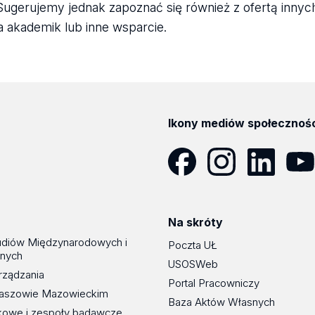
ugerujemy jednak zapoznać się również z ofertą inn
na akademik lub inne wsparcie.
Ikony mediów społecznoś
Facebook
Instagram
LinkedIn
YouT
Na skróty
udiów Międzynarodowych i
Poczta UŁ
znych
USOSWeb
rządzania
Portal Pracowniczy
maszowie Mazowieckim
Baza Aktów Własnych
kowe i zespoły badawcze