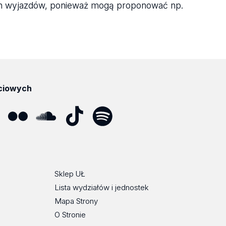
ych wyjazdów, ponieważ mogą proponować np.
ciowych
ube
Flickr
SoundCloud
Tik
Spotify
Podcast
Tok
Sklep UŁ
Lista wydziałów i jednostek
Mapa Strony
O Stronie