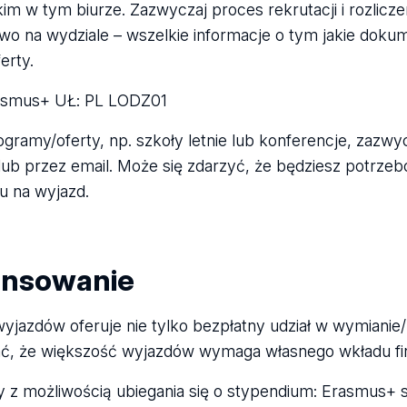
im w tym biurze. Zazwyczaj proces rekrutacji i rozlic
wo na wydziale – wszelkie informacje o tym jakie dokume
erty.
asmus+ UŁ: PL LODZ01
ogramy/oferty, np. szkoły letnie lub konferencje, zazwy
 lub przez email. Może się zdarzyć, że będziesz potrz
u na wyjazd.
ansowanie
yjazdów oferuje nie tylko bezpłatny udział w wymianie/
ać, że większość wyjazdów wymaga własnego wkładu f
 z możliwością ubiegania się o stypendium: Erasmus+ st