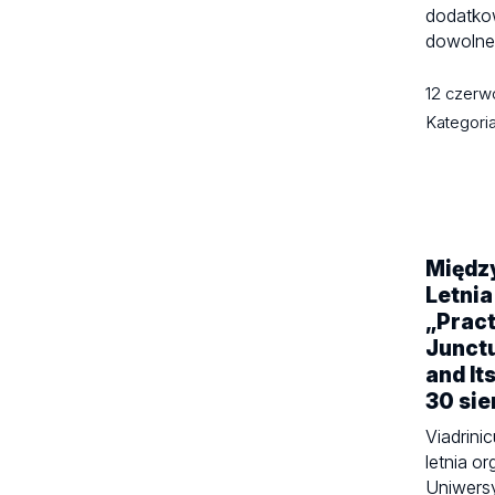
dodatkow
dowolneg
12 czer
Kategori
Międz
Letnia
„Pract
Junctu
and It
30 sie
Viadrini
letnia o
Uniwersy