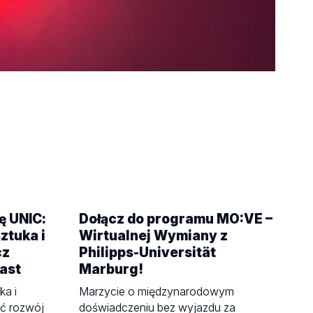
ę UNIC:
Dołącz do programu MO:VE –
ztuka i
Wirtualnej Wymiany z
cz
Philipps-Universität
ast
Marburg!
ka i
Marzycie o międzynarodowym
ć rozwój
doświadczeniu bez wyjazdu za