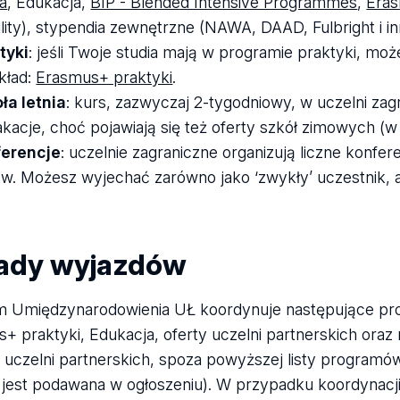
ia
, Edukacja,
BIP - Blended Intensive Programmes
,
Eras
lity), stypendia zewnętrzne (NAWA, DAAD, Fulbright i in
tyki
: jeśli Twoje studia mają w programie praktyki, może
kład:
Erasmus+ praktyki
.
ła letnia
: kurs, zazwyczaj 2-tygodniowy, w uczelni za
kacje, choć pojawiają się też oferty szkół zimowych (w
ferencje
: uczelnie zagraniczne organizują liczne konfe
ów. Możesz wyjechać zarówno jako ‘zwykły’ uczestnik, a
ady wyjazdów
 Umiędzynarodowienia UŁ koordynuje następujące pro
+ praktyki, Edukacja, oferty uczelni partnerskich oraz n
z uczelni partnerskich, spoza powyższej listy program
jest podawana w ogłoszeniu). W przypadku koordynacji