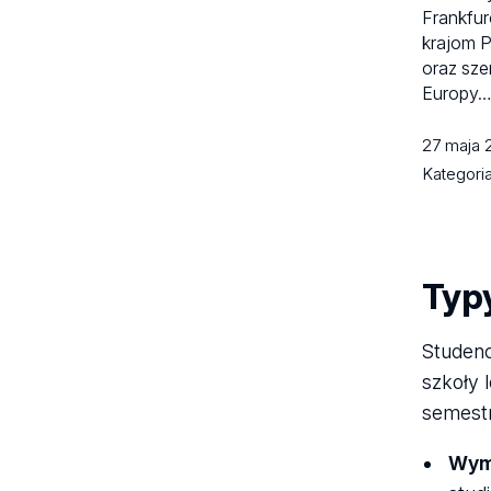
Frankfur
krajom 
oraz sz
Europy
27 maja
Kategori
Typ
Studenc
szkoły 
semestr
Wym