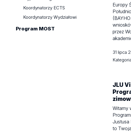
Europy Ś
Koordynatorzy ECTS
Południ
Koordynatorzy Wydziałowi
(BAYHOS
wnioskó
Program MOST
przez Wo
akademi
31 lipca
Kategori
JLU Vi
Progr
zimow
Witamy w
Program
Justusa 
to Twoj