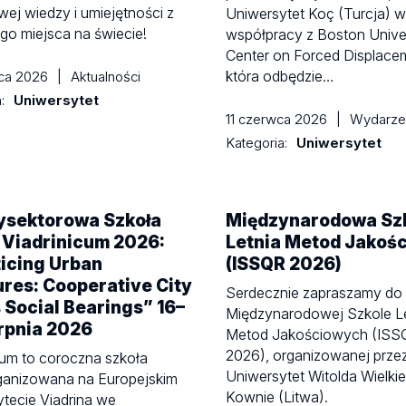
ej wiedzy i umiejętności z
Uniwersytet Koç (Turcja) 
o miejsca na świecie!
współpracy z Boston Unive
Center on Forced Displace
która odbędzie…
wca 2026
|
Aktualności
a:
Uniwersytet
11 czerwca 2026
|
Wydarze
Kategoria:
Uniwersytet
ysektorowa Szkoła
Międzynarodowa Sz
 Viadrinicum 2026:
Letnia Metod Jakoś
icing Urban
(ISSQR 2026)
res: Cooperative City
Serdecznie zapraszamy do 
s Social Bearings” 16–
Międzynarodowej Szkole Le
rpnia 2026
Metod Jakościowych (ISS
2026), organizowanej prze
cum to coroczna szkoła
Uniwersytet Witolda Wielki
rganizowana na Europejskim
Kownie (Litwa).
tecie Viadrina we