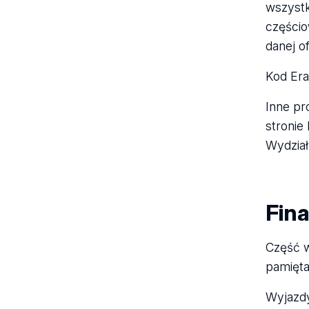
wszystk
częścio
danej of
Kod Er
Inne pr
stronie
Wydział
Fin
Część w
pamięt
Wyjazdy