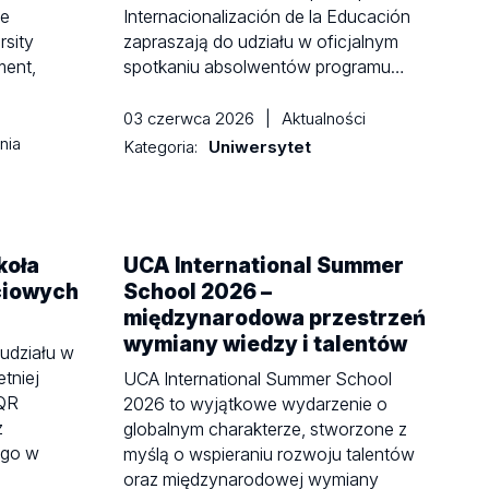
we
Internacionalización de la Educación
rsity
zapraszają do udziału w oficjalnym
ment,
spotkaniu absolwentów programu…
03 czerwca 2026
|
Aktualności
nia
Kategoria:
Uniwersytet
koła
UCA International Summer
ciowych
School 2026 –
międzynarodowa przestrzeń
wymiany wiedzy i talentów
udziału w
tniej
UCA International Summer School
QR
2026 to wyjątkowe wydarzenie o
z
globalnym charakterze, stworzone z
ego w
myślą o wspieraniu rozwoju talentów
oraz międzynarodowej wymiany