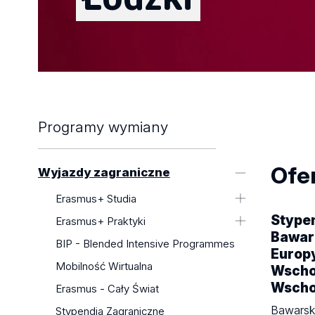
Programy wymiany
Ofer
Wyjazdy zagraniczne
Erasmus+ Studia
Stype
Erasmus+ Studia 2026/2027
Erasmus+ Praktyki
Bawari
Erasmus+ Studia 2025/2026
Erasmus+ Praktyki 2025/2026 i
BIP - Blended Intensive Programmes
Europ
2026/2027
Erasmus+ Studia 2024/2025
Mobilność Wirtualna
Wschod
Erasmus+ Praktyki 2024/2025 i
Wscho
Erasmus - Cały Świat
2025/2026 (zamknięta)
Bawarsk
Stypendia Zagraniczne