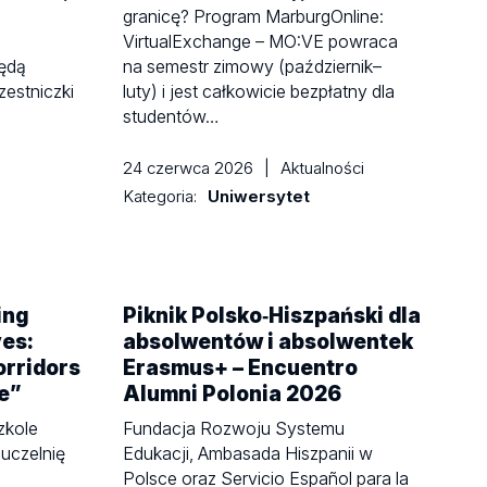
granicę? Program MarburgOnline:
VirtualExchange – MO:VE powraca
będą
na semestr zimowy (październik–
zestniczki
luty) i jest całkowicie bezpłatny dla
studentów…
24 czerwca 2026
|
Aktualności
Kategoria:
Uniwersytet
ing
Piknik Polsko‑Hiszpański dla
ves:
absolwentów i absolwentek
orridors
Erasmus+ – Encuentro
ve”
Alumni Polonia 2026
zkole
Fundacja Rozwoju Systemu
 uczelnię
Edukacji, Ambasada Hiszpanii w
Polsce oraz Servicio Español para la