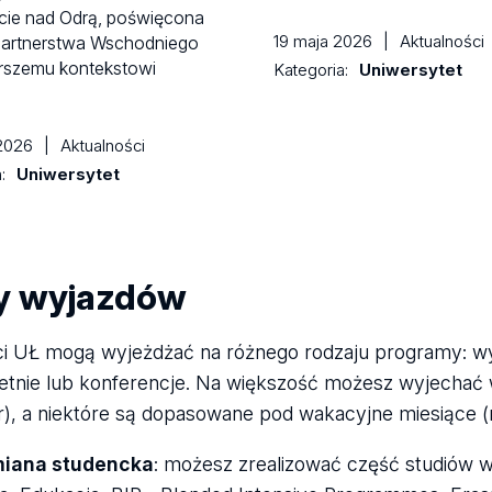
cie nad Odrą, poświęcona
19 maja 2026
|
Aktualności
Partnerstwa Wschodniego
erszemu kontekstowi
Kategoria:
Uniwersytet
…
 2026
|
Aktualności
a:
Uniwersytet
y wyjazdów
i UŁ mogą wyjeżdżać na różnego rodzaju programy: wy
letnie lub konferencje. Na większość możesz wyjechać 
), a niektóre są dopasowane pod wakacyjne miesiące (np
iana studencka
: możesz zrealizować część studiów w