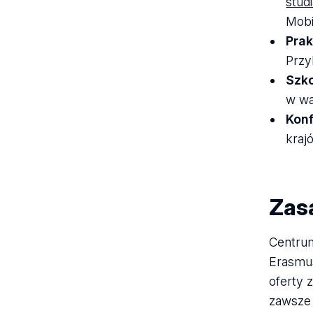
stud
Mobi
Prak
Przy
Szko
w wa
Kon
kraj
Zas
Centrum
Erasmus
oferty 
zawsze 