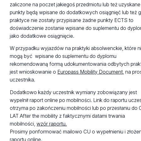
transportu oznacza podróż pociągiem, autobusem i
zaliczone na poczet jakiegoś przedmiotu lub też uzyskane
carpooling, czyli podróż autem z drugą osobą jadącą w t
punkty będą wpisane do dodatkowych osiągnięć lub też 
samym celu na tej samej trasie w tym samym terminie.
praktyce nie zostały przypisane żadne punkty ECTS to
Podróż standardowa to podróż realizowana samolotem i
doświadczenie zostanie wpisane do suplementu do dypl
samodzielnie autem. Jeśli dominująca odległość odbytej
jako dodatkowe osiągnięcie.
podróży do oraz z instytucji przyjmującej będzie
W przypadku wyjazdów na praktyki absolwenckie, które n
realizowana pociągiem, autobusem, carpooling to uczestn
mogą być wpisane do suplementu do dyplomu
będzie miał prawo do ryczałtu na koszty podróży wg
rekomendowaną formą udokumentowania odbytych prak
wyższych stawek.
jest wnioskowanie o
Europass Mobility Document
, na pr
uczestnika.
Dodatkowo każdy uczestnik wymiany zobowiązany jest
wypelnił raport online po mobilności. Link do raportu ucze
otrzyma po zakończeniu mobilności lub po przesłaniu do
LAT After the mobility z faktycznymi datami trwania
Oświadczenie dot. środka transportu i
mobilności,
wzór raportu.
dni podróży z/do instytucji
przyjmującej
Prosimy ponformować mailowo CU o wypełnieniu i złożen
raportu online.