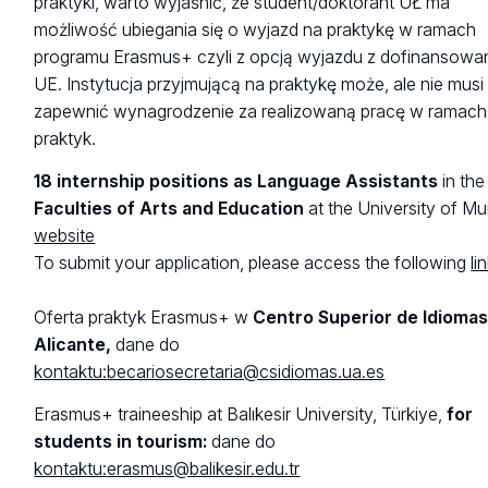
praktyki, warto wyjaśnić, że student/doktorant UŁ ma
możliwość ubiegania się o wyjazd na praktykę w ramach
programu Erasmus+ czyli z opcją wyjazdu z dofinansowa
UE. Instytucja przyjmującą na praktykę może, ale nie musi
zapewnić wynagrodzenie za realizowaną pracę w ramach
praktyk.
18 internship positions as Language Assistants
in the
Faculties of Arts and Education
at the University of Mu
website
To submit your application, please access the following
li
Oferta praktyk Erasmus+ w
Centro Superior de Idioma
Alicante,
dane do
kontaktu:
becariosecretaria@csidiomas.ua.es
Erasmus+ traineeship at Balıkesir University, Türkiye,
for
students in tourism:
dane do
kontaktu:
erasmus@balikesir.edu.tr