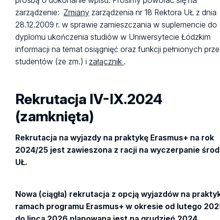
prośbą o dokonanie wpisu. Prosimy powołać się na
zarządzenie:
Zmiany
zarządzenia nr 18 Rektora UŁ z dnia
28.12.2009 r. w sprawie zamieszczania w suplemencie do
dyplomu ukończenia studiów w Uniwersytecie Łódzkim
informacji na temat osiągnięć oraz funkcji pełnionych prz
studentów (ze zm.) i
załącznik
.
Rekrutacja IV-IX.2024
(zamknięta)
Rekrutacja na wyjazdy na praktykę Erasmus+ na rok
2024/25 jest zawieszona z racji na wyczerpanie śro
UŁ.
Nowa (ciągła) rekrutacja z opcją wyjazdów na prakty
ramach programu Erasmus+ w okresie od lutego 202
do lipca 2026 planowana jest na grudzień 2024.