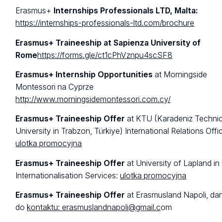
Erasmus+
Internships Professionals LTD, Malta:
https://internships-professionals-ltd.com/brochure
Erasmus+ Traineeship at Sapienza University of
Rome
https://forms.gle/ct1cPhVznpu4scSF8
Erasmus+ Internship Opportunities
at Morningside
Montessori na Cyprze
http://www.morningsidemontessori.com.cy/
Erasmus+ Traineeship Offer
at KTU (Karadeniz Technic
University in Trabzon, Türkiye) International Relations Offi
ulotka promocyjna
Erasmus+ Traineeship Offer
at University of Lapland in
Internationalisation Services:
ulotka promocyjna
Erasmus+ Traineeship Offer
at Erasmusland Napoli, da
do
kontaktu:
erasmuslandnapoli@gmail.c
om