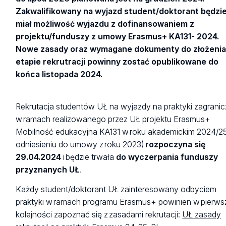
Zakwalifikowany na wyjazd student/doktorant będzi
miał możliwość wyjazdu z dofinansowaniem z
projektu/funduszy z umowy Erasmus+ KA131- 2024.
Nowe zasady oraz wymagane dokumenty do złożenia
etapie rekrutracji powinny zostać opublikowane do
końca listopada 2024.
Rekrutacja studentów UŁ na wyjazdy na praktyki zagrani
w ramach realizowanego przez UŁ projektu Erasmus+
Mobilność edukacyjna KA131 w roku akademickim 2024/2
odniesieniu do umowy z roku 2023)
rozpoczyna się
29.04.2024
i będzie trwała
do wyczerpania funduszy
przyznanych UŁ
.
Każdy student/doktorant UŁ zainteresowany odbyciem
praktyki w ramach programu Erasmus+ powinien w pierws
kolejności zapoznać się z zasadami rekrutacji:
UŁ zasady