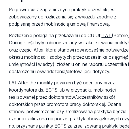
stypendium
przesłanie do CU, p. Agnieszki Łukawskiej
praktyki. Warto poprosić instytucję przyjmującą o okazani
Po powrocie z zagranicznych praktyk uczestnik jest
(
agnieszka.lukawska@uni.lodz.pl
) oświadczenia dot.
dokumentu poświadczającego, że praktykant będzie obję
zobowiązany do rozliczenia się z wyjazdu zgodnie z
planowanej podróży.
ubezpieczeniem OC i NNW w miejscu realizacji praktyki lub
podpisaną przed mobilnością umową finansową.
też poprosić o otrzymanie mailowego zapewnienia, że tak
W zależności od typu praktyki (krótkookresowa czy
ubezpieczenie będzie przysługiwało praktykantowi.
Rozliczenie polega na przekazaniu do CU UŁ
LAT
(Before
długookresowa), odległości pomiędzy Łodzią a
During - jeśli były robione zmiany w trakcie trwania praktyk
miejscowością instytucji przyjmującej (liczonej w jedną
oraz części After, która stanowi równocześnie potwierdze
stronę wg
kalkulatora
) oraz zadeklarowanego środka
okresu mobilności i zdobytych przez uczestnika osiągnięć
transportu (w przypadku podroży niskoemisyjnym środki
umiejętności i wiedzy), złożeniu online raportu uczestnika 
transportu wymagane są bilety lub oświadczenie po
dostarczeniu oświadczenie/biletów, jeśli dotyczy.
powrocie z wymiany) uczestnik otrzyma:
LAT After the mobility powinien być oceniony przez
- ryczałt na dni w podróży
koordynatora ds. ECTS lub w przypadku mobilności
- ryczałt na koszty podróży
realizowanej przez doktorantów/uczestników szkół
doktorskich przez promotora pracy doktorskiej. Ocena
Kwoty ww. ryczałtów są podane w 22 i 23 pkt.
zasad
stanowi potwierdzenie czy zrealizowana praktyka będzie
rekrutacji, realizacji i finansowania wyjazdów.
uznana i zaliczona na poczet praktyk obowiązkowych czy
W programie Erasmus+ podróż niskoemisyjnym środkiem
np. przyznane punkty ECTS za zrealizowaną praktyki będ