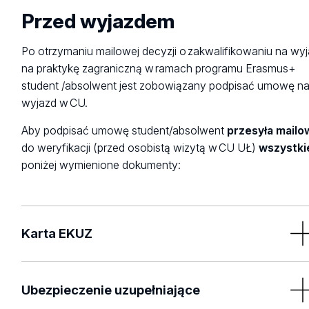
Przed wyjazdem
Po otrzymaniu mailowej decyzji o zakwalifikowaniu na wy
na praktykę zagraniczną w ramach programu Erasmus+
student /absolwent jest zobowiązany podpisać umowę n
wyjazd w CU.
Aby podpisać umowę student/absolwent
przesyła mailo
do weryfikacji (przed osobistą wizytą w CU UŁ)
wszystki
poniżej wymienione dokumenty:
Karta EKUZ
Karta EKUZ obejmująca czas pobytu za granicą i dni
wyjazdu/powrotu z mobilności.
Ubezpieczenie uzupełniające