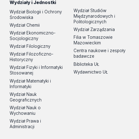
Wydziały i Jednostki
Wydział Studiów
Wydział Biologii i Ochrony
Międzynarodowych i
Środowiska
Politologicznych
Wydział Chemii
Wydział Zarządzania
Wydział Ekonomiczno-
Filia w Tomaszowie
Socjologiczny
Mazowieckim
Wydział Filologiczny
Centra naukowe i zespoły
Wydział Filozoficzno-
badawcze
Historyczny
Biblioteka UŁ
Wydział Fizyki i Informatyki
Wydawnictwo UŁ
Stosowanej
Wydział Matematyki i
Informatyki
Wydział Nauk
Geograficznych
Wydział Nauk o
Wychowaniu
Wydział Prawa i
Administracji