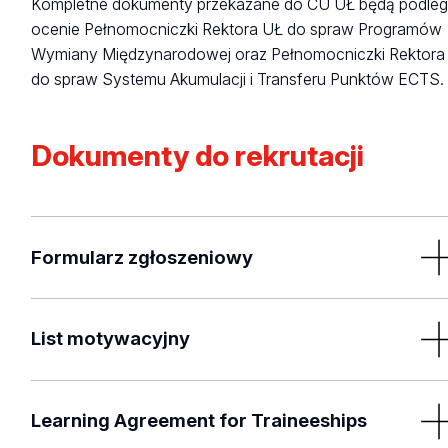
Kompletne dokumenty przekazane do CU UŁ będą podleg
ocenie Pełnomocniczki Rektora UŁ do spraw Programów
Wymiany Międzynarodowej oraz Pełnomocniczki Rektora
do spraw Systemu Akumulacji i Transferu Punktów ECTS.
Dokumenty do rekrutacji
Formularz zgłoszeniowy
Formularz zgłoszeniowy na realizację praktyki zawiera:
List motywacyjny
dane studenta,
oświadczenie o przetwarzaniu danych osobowych
List motywacyjny powinien być adresowany do Komisji
RODO,
Rekrutacyjnej i zaopiniowany wcześniej przez:
Learning Agreement for Traineeships
informację o dotychczasowym przebiegu studiów