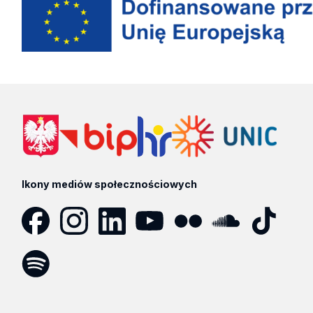
Ikony mediów społecznościowych
Facebook
Instagram
LinkedIn
YouTube
Flickr
SoundCloud
Tik
Tok
Spotify
Podcast