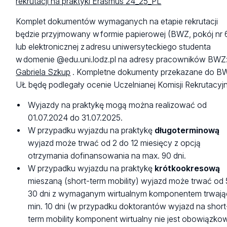
rekrutacji na praktyki Erasmus 24_25_PL
Komplet dokumentów wymaganych na etapie rekrutacji
będzie przyjmowany w formie papierowej (BWZ, pokój nr 
lub elektronicznej z adresu uniwersyteckiego studenta
w domenie @edu.uni.lodz.pl na adresy pracowników BWZ
Gabriela Szkup
. Kompletne dokumenty przekazane do B
UŁ będę podlegały ocenie Uczelnianej Komisji Rekrutacyjn
Wyjazdy na praktykę mogą można realizować od
01.07.2024 do 31.07.2025.
W przypadku wyjazdu na praktykę
długoterminową
wyjazd może trwać od 2 do 12 miesięcy z opcją
otrzymania dofinansowania na max. 90 dni.
W przypadku wyjazdu na praktykę
krótkookresową
mieszaną (short-term mobility) wyjazd może trwać od 
30 dni z wymaganym wirtualnym komponentem trwaj
min. 10 dni (w przypadku doktorantów wyjazd na short
term mobility komponent wirtualny nie jest obowiązko