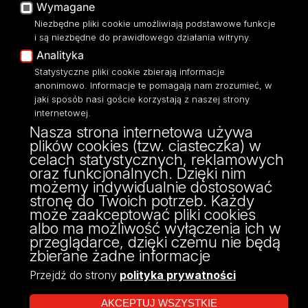
Wymagane
Moodle
Niezbędne pliki cookie umożliwiają podstawowe funkcje
Eksperci UŁ
i są niezbędne do prawidłowego działania witryny.
Polityka Prywatności
Analityka
Dostępność
Statystyczne pliki cookie zbierają informacje
anonimowo. Informacje te pomagają nam zrozumieć, w
jaki sposób nasi goście korzystają z naszej strony
internetowej.
Nasza strona internetowa używa
ul. Narutowicza 68, 90-136 Łódź
plików cookies (tzw. ciasteczka) w
NIP: 724 000 32 43
celach statystycznych, reklamowych
Adres do doręczeń elektronicznych (ADE):
oraz funkcjonalnych. Dzięki nim
AE:PL-74796-17640-IHHIV-17
możemy indywidualnie dostosować
KONTAKT
stronę do Twoich potrzeb. Każdy
może zaakceptować pliki cookies
albo ma możliwość wyłączenia ich w
przeglądarce, dzięki czemu nie będą
zbierane żadne informacje
Przejdź do strony
polityka prywatności
AKCEPTUJ WSZYSTKIE