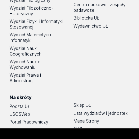
Wydział Filologiczny
Centra naukowe i zespoły
Wydział Filozoficzno-
badawcze
Historyczny
Biblioteka UŁ
Wydział Fizyki i Informatyki
Wydawnictwo UŁ
Stosowanej
Wydział Matematyki i
Informatyki
Wydział Nauk
Geograficznych
Wydział Nauk o
Wychowaniu
Wydział Prawa i
Administracji
Na skróty
Sklep UŁ
Poczta UŁ
Lista wydziałów i jednostek
USOSWeb
Mapa Strony
Portal Pracowniczy
O Stronie
Baza Aktów Własnych
Platforma e-learningowa