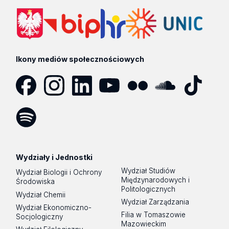
Ikony mediów społecznościowych
Facebook
Instagram
LinkedIn
YouTube
Flickr
SoundCloud
Tik
Tok
Spotify
Podcast
Wydziały i Jednostki
Wydział Studiów
Wydział Biologii i Ochrony
Międzynarodowych i
Środowiska
Politologicznych
Wydział Chemii
Wydział Zarządzania
Wydział Ekonomiczno-
Filia w Tomaszowie
Socjologiczny
Mazowieckim