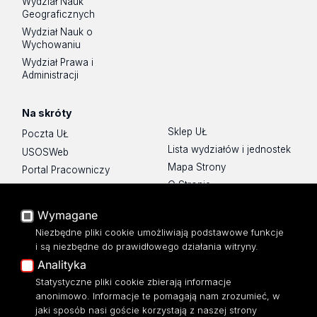
Wydział Nauk
Geograficznych
Wydział Nauk o
Wychowaniu
Wydział Prawa i
Administracji
Na skróty
Sklep UŁ
Poczta UŁ
Lista wydziałów i jednostek
USOSWeb
Mapa Strony
Portal Pracowniczy
O Stronie
Baza Aktów Własnych
Platforma e-learningowa
Wymagane
Moodle
Niezbędne pliki cookie umożliwiają podstawowe funkcje
Eksperci UŁ
i są niezbędne do prawidłowego działania witryny.
Polityka Prywatności
Analityka
Dostępność
Statystyczne pliki cookie zbierają informacje
anonimowo. Informacje te pomagają nam zrozumieć, w
jaki sposób nasi goście korzystają z naszej strony