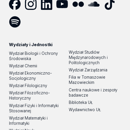
Facebook
Instagram
LinkedIn
YouTube
Flickr
SoundCloud
Tik
Tok
Spotify
Podcast
Wydziały i Jednostki
Wydział Studiów
Wydział Biologii i Ochrony
Międzynarodowych i
Środowiska
Politologicznych
Wydział Chemii
Wydział Zarządzania
Wydział Ekonomiczno-
Filia w Tomaszowie
Socjologiczny
Mazowieckim
Wydział Filologiczny
Centra naukowe i zespoły
Wydział Filozoficzno-
badawcze
Historyczny
Biblioteka UŁ
Wydział Fizyki i Informatyki
Wydawnictwo UŁ
Stosowanej
Wydział Matematyki i
Informatyki