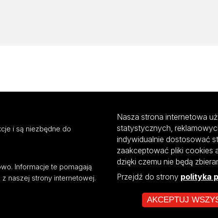
Nasza strona internetowa uż
statystycznych, reklamowyc
cje i są niezbędne do
indywidualnie dostosować s
zaakceptować pliki cookies 
dzięki czemu nie będą zbier
mowo. Informacje te pomagają
Przejdź do strony
polityka 
z naszej strony internetowej.
AKCEPTUJ WSZY
ultiportalu UŁ współfinansowany z funduszy Unii Europejskiej w ramach kon