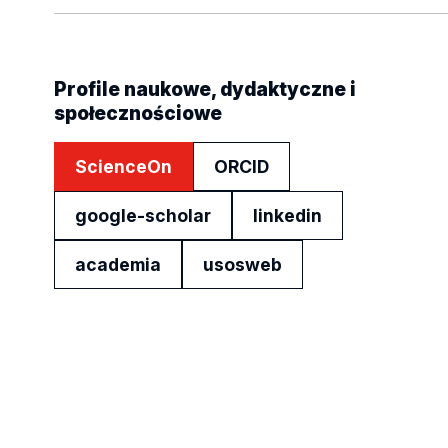
Profile naukowe, dydaktyczne i
społecznościowe
ScienceOn
ORCID
google-scholar
linkedin
academia
usosweb