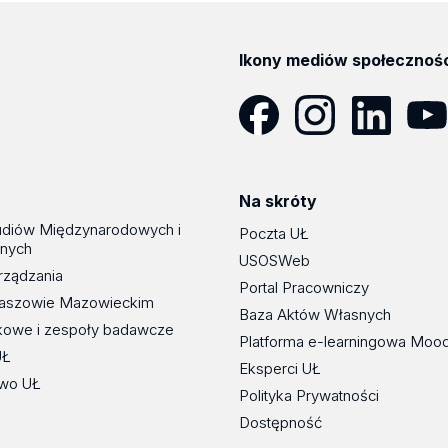
Ikony mediów społecznoś
Facebook
Instagram
LinkedIn
YouT
Na skróty
udiów Międzynarodowych i
Poczta UŁ
znych
USOSWeb
rządzania
Portal Pracowniczy
maszowie Mazowieckim
Baza Aktów Własnych
kowe i zespoły badawcze
Platforma e-learningowa Moo
UŁ
Eksperci UŁ
wo UŁ
Polityka Prywatności
Dostępność