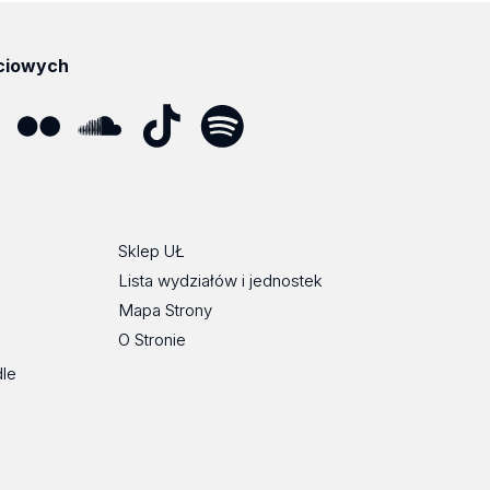
ciowych
ube
Flickr
SoundCloud
Tik
Spotify
Podcast
Tok
Sklep UŁ
Lista wydziałów i jednostek
Mapa Strony
O Stronie
dle