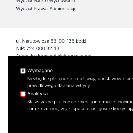
Wydział Nauk o Wychowaniu
Wydział Prawa i Administracji
ul. Narutowicza 68, 90-136 Łódź
NIP: 724 000 32 43
Adres do doręczeń elektronicznych
(ADE): AE:PL-74796-17640-IHHIV-17
Wymagane
KONTAKT
Niezbędne pliki cookie umożliwiają podstawowe funk
prawidłowego działania witryny.
Analityka
Statystyczne pliki cookie zbierają informacje anoni
nam zrozumieć, w jaki sposób nasi goście korzystają 
Projekt M