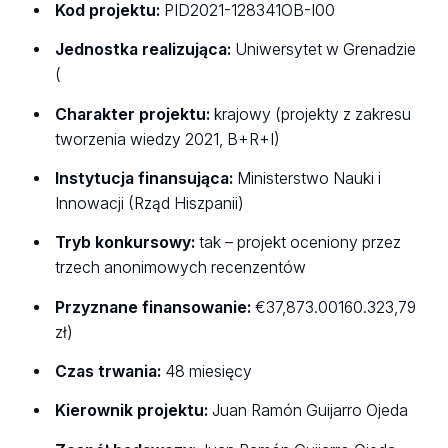
Kod projektu:
PID2021-128341OB-I00
Jednostka realizująca:
Uniwersytet w Grenadzie
(
Charakter projektu:
krajowy (projekty z zakresu
tworzenia wiedzy 2021, B+R+I)
Instytucja finansująca:
Ministerstwo Nauki i
Innowacji (Rząd Hiszpanii)
Tryb konkursowy:
tak – projekt oceniony przez
trzech anonimowych recenzentów
Przyznane finansowanie:
€37,873.00
160.323,79
zł)
Czas trwania:
48 miesięcy
Kierownik projektu:
Juan Ramón Guijarro Ojeda