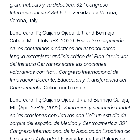
grammaticals y su didáctica.
32° Congreso
Internacional de ASELE.
Universidad de Verona,
Verona, Italy.
Loporcaro, F.; Guijarro Ojeda, J.R. and Bermejo
Calleja, M.F. (July 7–8, 2022).
Hacia la redefinición
de los contenidos didácticos del español como
lengua extranjera: análisis crítico del Plan Curricular
del Instituto Cervantes sobre las oraciones
valorativas con “lo”.
I Congreso Internacional de
Innovación Docente, Educación y Transferencia del
Conocimiento.
Online conference.
Loporcaro, F.; Guijarro Ojeda, JR and Bermejo Calleja,
MF (April 27–29, 2022).
Valoración y selección modal
en las oraciones copulativas con “lo”: un estudio de
corpus del español de México y Centroamérica.
39°
Congreso Internacional de la Asociación Española de
Lingüística Aplicada.
Universidad de Las Palmas de