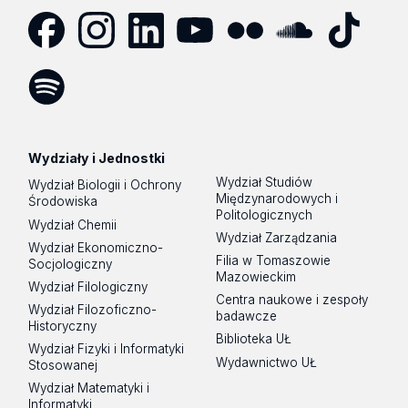
Facebook
Instagram
LinkedIn
YouTube
Flickr
SoundCloud
Tik
Tok
Spotify
Podcast
Wydziały i Jednostki
Wydział Studiów
Wydział Biologii i Ochrony
Międzynarodowych i
Środowiska
Politologicznych
Wydział Chemii
Wydział Zarządzania
Wydział Ekonomiczno-
Filia w Tomaszowie
Socjologiczny
Mazowieckim
Wydział Filologiczny
Centra naukowe i zespoły
Wydział Filozoficzno-
badawcze
Historyczny
Biblioteka UŁ
Wydział Fizyki i Informatyki
Wydawnictwo UŁ
Stosowanej
Wydział Matematyki i
Informatyki