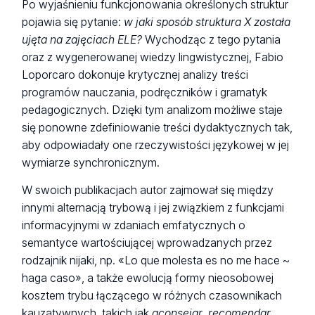
Po wyjaśnieniu funkcjonowania określonych struktur
pojawia się pytanie:
w jaki sposób struktura X została
ujęta na zajęciach ELE?
Wychodząc z tego pytania
oraz z wygenerowanej wiedzy lingwistycznej, Fabio
Loporcaro dokonuje krytycznej analizy treści
programów nauczania, podręczników i gramatyk
pedagogicznych. Dzięki tym analizom możliwe staje
się ponowne zdefiniowanie treści dydaktycznych tak,
aby odpowiadały one rzeczywistości językowej w jej
wymiarze synchronicznym.
W swoich publikacjach autor zajmował się między
innymi alternacją trybową i jej związkiem z funkcjami
informacyjnymi w zdaniach emfatycznych o
semantyce wartościującej wprowadzanych przez
rodzajnik nijaki, np. «Lo que molesta es no me hace ~
haga caso», a także ewolucją formy nieosobowej
kosztem trybu łączącego w różnych czasownikach
kauzatywnych, takich jak
aconsejar
,
recomendar
,