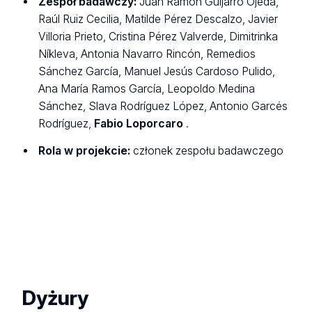
Zespół badawczy:
Juan Ramón Guijarro Ojeda,
Raúl Ruiz Cecilia, Matilde Pérez Descalzo, Javier
Villoria Prieto, Cristina Pérez Valverde, Dimitrinka
Níkleva, Antonia Navarro Rincón, Remedios
Sánchez García, Manuel Jesús Cardoso Pulido,
Ana María Ramos García, Leopoldo Medina
Sánchez, Slava Rodríguez López, Antonio Garcés
Rodríguez,
Fabio Loporcaro
.
Rola w projekcie:
członek zespołu badawczego
Dyżury