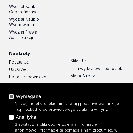
Wydział Nauk
Geograficznych
Wydział Nauk o
Wychowaniu
Wydział Prawa i
Administracji
Na skróty
Sklep UŁ
Poczta UŁ
Lista wydziałów i jednostek
USOSWeb
Mapa Strony
Portal Pracowniczy
O Stronie
Baza Aktów Własnych
Platforma e-learningowa
Wymagane
Moodle
Niezbędne pliki cookie umożliwiają podstawowe funkcje
Eksperci UŁ
i są niezbędne do prawidłowego działania witryny.
Polityka Prywatności
Analityka
Dostępność
Statystyczne pliki cookie zbierają informacje
anonimowo. Informacje te pomagają nam zrozumieć, w