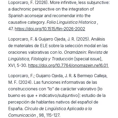
Loporcaro, F. (2026). More infinitive, less subjunctive:
a diachronic perspective on the integration of
Spanish aconsejar and recomendar into the
causative category.
Folia Linguistica Historica
,
47.
https://doi.org/10.1515/flin-2026-2002
Loporcaro, F. & Guijarro Ojeda, J. R. (2025). Análisis
de materiales de ELE sobre la selección modal en las
oraciones valorativas con lo.
Onamázein: Revista de
Lingüística, Filología y Traducción
[special issue],
XVI, 5-30.
https://doi.org/10.7764/onomazein.ne16.01
Loporcaro, F.; Guijarro Ojeda, J. R. & Bermejo Calleja,
M. F. (2024). Las funciones informativas de las
construcciones con “lo” de carácter valorativo [lo
bueno es que + indicativo/subjuntivo]: estudio de la
percepción de hablantes nativos del español de
España.
Círculo de Lingüística Aplicada a la
Comunicación
, 98, 115-127.