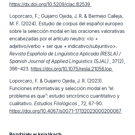
https://dx.doi.org/10.5209/clac.82539
Loporcaro, F.; Guijarro Ojeda, J. R. & Bermejo Calleja,
M. F. (2024). Estudio de corpus del español europeo
sobre la selección modal en las oraciones valorativas
encabezadas por el artículo neutro: <lo +
adjetivo/verbo + ser que + indicativo/subjuntivo>.
Revista Española de Lingüística Aplicada (RESLA) /
Spanish Journal of Applied Linguistics (SJAL)
, 37(2),
396–423.
https://doi.org/10.1075/resla.21056.lop
Loporcaro, F. & Guijarro Ojeda, J. R. (2023).
Funciones informativas y selección modal en “el
problema es que”: estudio sincrónico cuantitativo y
cualitativo.
Estudios Filológicos
, 72, 67-90.
https://doi.org/10.4067/s0071-17132023000200067
Rozdziały w książkach