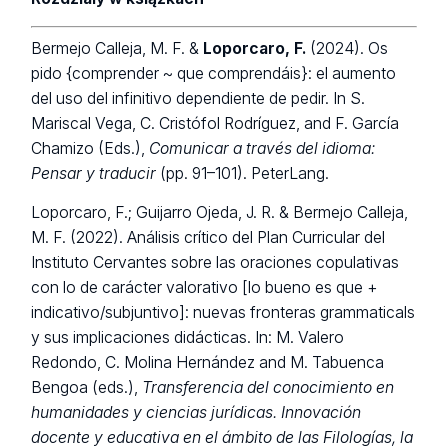
Bermejo Calleja, M. F. &
Loporcaro, F.
(2024). Os
pido {comprender ~ que comprendáis}: el aumento
del uso del infinitivo dependiente de pedir. In S.
Mariscal Vega, C. Cristófol Rodríguez, and F. García
Chamizo (Eds.),
Comunicar a través del idioma:
Pensar y traducir
(pp. 91–101). PeterLang.
Loporcaro, F.; Guijarro Ojeda, J. R. & Bermejo Calleja,
M. F. (2022). Análisis crítico del Plan Curricular del
Instituto Cervantes sobre las oraciones copulativas
con lo de carácter valorativo [lo bueno es que +
indicativo/subjuntivo]: nuevas fronteras grammaticals
y sus implicaciones didácticas. In: M. Valero
Redondo, C. Molina Hernández and M. Tabuenca
Bengoa (eds.),
Transferencia del conocimiento en
humanidades y ciencias jurídicas. Innovación
docente y educativa en el ámbito de las Filologías, la