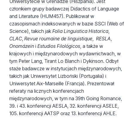
Uniwersytecie w Grenadzie (Hiszpania). Jest
członkiem grupy badawczej Didactics of Language
and Literature (HUM457). Publikował w
czasopismach indeksowanych w bazie SSCI (Web of
Science), takich jak
Folia Linguistica Historica
,
CLAC
,
Revue roumaine de linguistique
,
RESLA
,
Onomázein
i
Estudios Filológicos
, a także w
krajowych i międzynarodowych wydawnictwach, w
tym Peter Lang, Tirant Lo Blanch i Dykinson. Odbył
staże badawcze w instytucjach międzynarodowych,
takich jak Uniwersytet Lizboński (Portugalia) i
Uniwersytet Aix-Marseille (Francja). Prezentował
referaty na licznych konferencjach
międzynarodowych, w tym na 39th Going Romance,
39. i 43. konferencji AESLA, 32. konferencji ASELE,
105. konferencji AATSP oraz 13. konferencji AHLE.