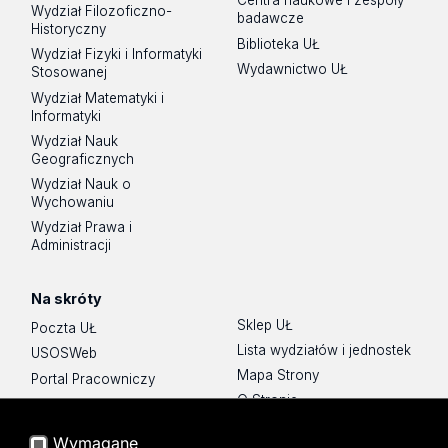
Centra naukowe i zespoły
Wydział Filozoficzno-
badawcze
Historyczny
Biblioteka UŁ
Wydział Fizyki i Informatyki
Wydawnictwo UŁ
Stosowanej
Wydział Matematyki i
Informatyki
Wydział Nauk
Geograficznych
Wydział Nauk o
Wychowaniu
Wydział Prawa i
Administracji
Na skróty
Sklep UŁ
Poczta UŁ
Lista wydziałów i jednostek
USOSWeb
Mapa Strony
Portal Pracowniczy
O Stronie
Baza Aktów Własnych
Platforma e-learningowa
Wymagane
Moodle