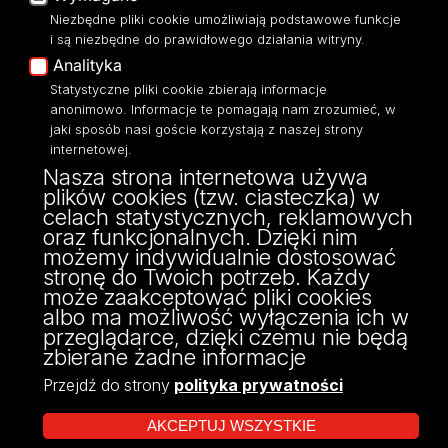
Niezbędne pliki cookie umożliwiają podstawowe funkcje
Eksperci UŁ
i są niezbędne do prawidłowego działania witryny.
Polityka Prywatności
Analityka
Dostępność
Statystyczne pliki cookie zbierają informacje
anonimowo. Informacje te pomagają nam zrozumieć, w
jaki sposób nasi goście korzystają z naszej strony
internetowej.
Nasza strona internetowa używa
ul. Narutowicza 68, 90-136 Łódź
plików cookies (tzw. ciasteczka) w
NIP: 724 000 32 43
celach statystycznych, reklamowych
Adres do doręczeń elektronicznych (ADE):
oraz funkcjonalnych. Dzięki nim
AE:PL-74796-17640-IHHIV-17
możemy indywidualnie dostosować
KONTAKT
stronę do Twoich potrzeb. Każdy
może zaakceptować pliki cookies
albo ma możliwość wyłączenia ich w
przeglądarce, dzięki czemu nie będą
zbierane żadne informacje
Przejdź do strony
polityka prywatności
AKCEPTUJ WSZYSTKIE