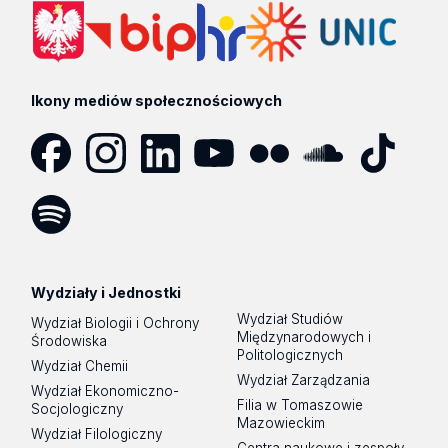
Ikony mediów społecznościowych
Facebook
Instagram
LinkedIn
YouTube
Flickr
SoundCloud
Tik
Tok
Spotify
Podcast
Wydziały i Jednostki
Wydział Studiów
Wydział Biologii i Ochrony
Międzynarodowych i
Środowiska
Politologicznych
Wydział Chemii
Wydział Zarządzania
Wydział Ekonomiczno-
Filia w Tomaszowie
Socjologiczny
Mazowieckim
Wydział Filologiczny