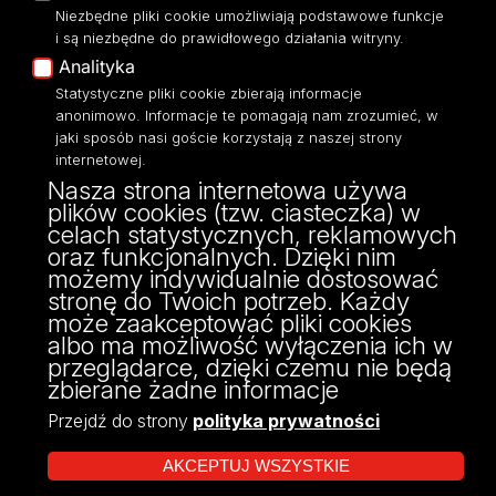
Niezbędne pliki cookie umożliwiają podstawowe funkcje
Eksperci UŁ
i są niezbędne do prawidłowego działania witryny.
Polityka Prywatności
Analityka
Dostępność
Statystyczne pliki cookie zbierają informacje
anonimowo. Informacje te pomagają nam zrozumieć, w
jaki sposób nasi goście korzystają z naszej strony
internetowej.
Nasza strona internetowa używa
ul. Narutowicza 68, 90-136 Łódź
plików cookies (tzw. ciasteczka) w
NIP: 724 000 32 43
celach statystycznych, reklamowych
Adres do doręczeń elektronicznych (ADE):
oraz funkcjonalnych. Dzięki nim
AE:PL-74796-17640-IHHIV-17
możemy indywidualnie dostosować
KONTAKT
stronę do Twoich potrzeb. Każdy
może zaakceptować pliki cookies
albo ma możliwość wyłączenia ich w
przeglądarce, dzięki czemu nie będą
zbierane żadne informacje
Przejdź do strony
polityka prywatności
AKCEPTUJ WSZYSTKIE