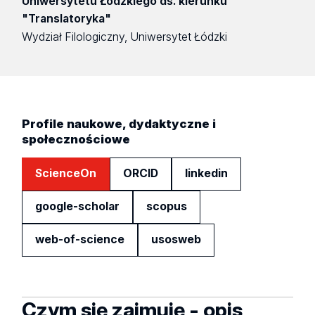
Uniwersytetu Łódzkiego ds. kierunku
"Translatoryka"
Wydział Filologiczny, Uniwersytet Łódzki
Profile naukowe, dydaktyczne i
społecznościowe
ScienceOn
ORCID
linkedin
google-scholar
scopus
web-of-science
usosweb
Czym się zajmuję - opis