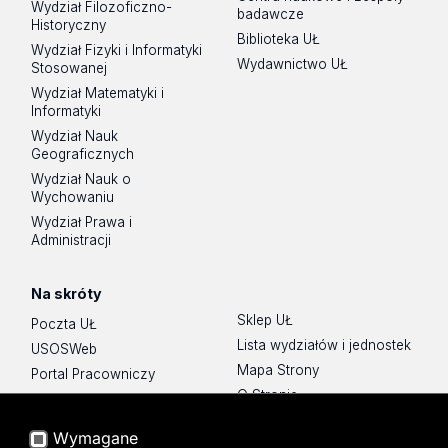
Wydział Filozoficzno-
badawcze
Historyczny
Biblioteka UŁ
Wydział Fizyki i Informatyki
Wydawnictwo UŁ
Stosowanej
Wydział Matematyki i
Informatyki
Wydział Nauk
Geograficznych
Wydział Nauk o
Wychowaniu
Wydział Prawa i
Administracji
Na skróty
Sklep UŁ
Poczta UŁ
Lista wydziałów i jednostek
USOSWeb
Mapa Strony
Portal Pracowniczy
O Stronie
Baza Aktów Własnych
Platforma e-learningowa
Wymagane
Moodle