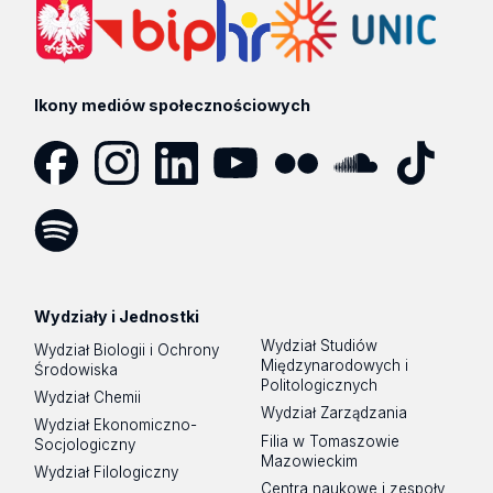
Ikony mediów społecznościowych
Facebook
Instagram
LinkedIn
YouTube
Flickr
SoundCloud
Tik
Tok
Spotify
Podcast
Wydziały i Jednostki
Wydział Studiów
Wydział Biologii i Ochrony
Międzynarodowych i
Środowiska
Politologicznych
Wydział Chemii
Wydział Zarządzania
Wydział Ekonomiczno-
Filia w Tomaszowie
Socjologiczny
Mazowieckim
Wydział Filologiczny
Centra naukowe i zespoły