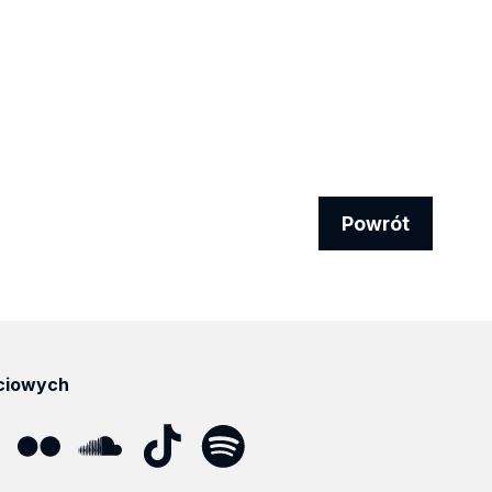
Powrót
ciowych
ube
Flickr
SoundCloud
Tik
Spotify
Podcast