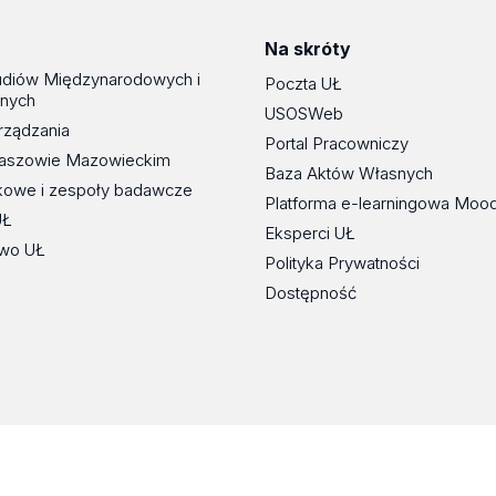
Na skróty
udiów Międzynarodowych i
Poczta UŁ
znych
USOSWeb
rządzania
Portal Pracowniczy
maszowie Mazowieckim
Baza Aktów Własnych
kowe i zespoły badawcze
Platforma e-learningowa Moo
UŁ
Eksperci UŁ
wo UŁ
Polityka Prywatności
Dostępność