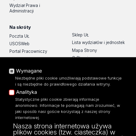
Wydział Prawa i
Administracji
Na skróty
Sklep UŁ
Poczta UŁ
Lista wydziałów i jednostek
USOSWeb
Mapa Strony
Portal Pracowniczy
O Stronie
Baza Aktów Własnych
Platforma e-learningowa
Wymagane
Moodle
Niezbędne pliki cookie umożliwiają podstawowe funkcje
Eksperci UŁ
i są niezbędne do prawidłowego działania witryny.
Polityka Prywatności
Analityka
Dostępność
Statystyczne pliki cookie zbierają informacje
anonimowo. Informacje te pomagają nam zrozumieć, w
jaki sposób nasi goście korzystają z naszej strony
internetowej.
Nasza strona internetowa używa
ul. Narutowicza 68, 90-136 Łódź
plików cookies (tzw. ciasteczka) w
NIP: 724 000 32 43