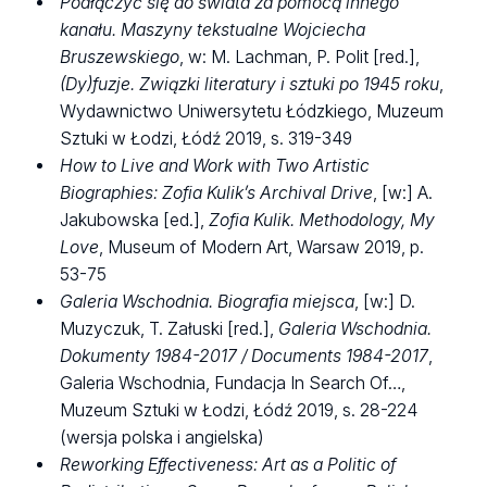
Podłączyć się do świata za pomocą innego
kanału. Maszyny tekstualne Wojciecha
Bruszewskiego
, w: M. Lachman, P. Polit [red.],
(Dy)fuzje. Związki literatury i sztuki po 1945 roku
,
Wydawnictwo Uniwersytetu Łódzkiego, Muzeum
Sztuki w Łodzi, Łódź 2019, s. 319-349
How to Live and Work with Two Artistic
Biographies: Zofia Kulik’s Archival Drive
, [w:] A.
Jakubowska [ed.],
Zofia Kulik. Methodology, My
Love
, Museum of Modern Art, Warsaw 2019, p.
53-75
Galeria Wschodnia. Biografia miejsca
, [w:] D.
Muzyczuk, T. Załuski [red.],
Galeria Wschodnia.
Dokumenty 1984-2017 / Documents 1984-2017
,
Galeria Wschodnia, Fundacja In Search Of…,
Muzeum Sztuki w Łodzi, Łódź 2019, s. 28-224
(wersja polska i angielska)
Reworking Effectiveness: Art as a Politic of