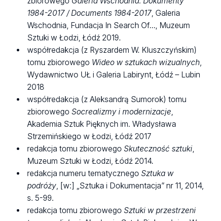
zbiorowego
Galeria Wschodnia. Dokumenty
1984-2017 / Documents 1984-2017
, Galeria
Wschodnia, Fundacja In Search Of…, Muzeum
Sztuki w Łodzi, Łódź 2019.
współredakcja (z Ryszardem W. Kluszczyńskim)
tomu zbiorowego
Wideo w sztukach wizualnych
,
Wydawnictwo UŁ i Galeria Labirynt, Łódź – Lubin
2018
współredakcja (z Aleksandrą Sumorok) tomu
zbiorowego
Socrealizmy i modernizacje
,
Akademia Sztuk Pięknych im. Władysława
Strzemińskiego w Łodzi, Łódź 2017
redakcja tomu zbiorowego
Skuteczność sztuki
,
Muzeum Sztuki w Łodzi, Łódź 2014.
redakcja numeru tematycznego
Sztuka w
podróży
, [w:] „Sztuka i Dokumentacja” nr 11, 2014,
s. 5-99.
redakcja tomu zbiorowego
Sztuki w przestrzeni