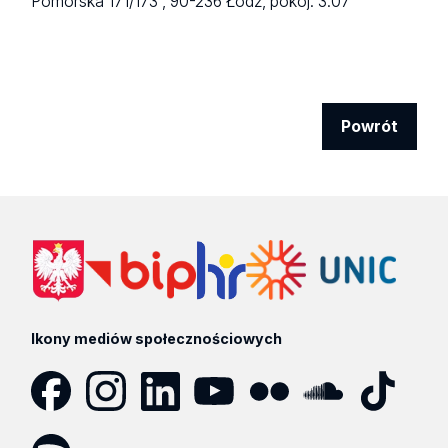
Pomorska 171/173 ,
90-236 Łódź,
pokój: 3.07
Powrót
Ikony mediów społecznościowych
Facebook
Instagram
LinkedIn
YouTube
Flickr
SoundCloud
Tik
Tok