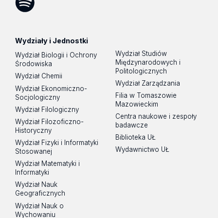
Spotify
Podcast
Wydziały i Jednostki
Wydział Studiów
Wydział Biologii i Ochrony
Międzynarodowych i
Środowiska
Politologicznych
Wydział Chemii
Wydział Zarządzania
Wydział Ekonomiczno-
Filia w Tomaszowie
Socjologiczny
Mazowieckim
Wydział Filologiczny
Centra naukowe i zespoły
Wydział Filozoficzno-
badawcze
Historyczny
Biblioteka UŁ
Wydział Fizyki i Informatyki
Wydawnictwo UŁ
Stosowanej
Wydział Matematyki i
Informatyki
Wydział Nauk
Geograficznych
Wydział Nauk o
Wychowaniu