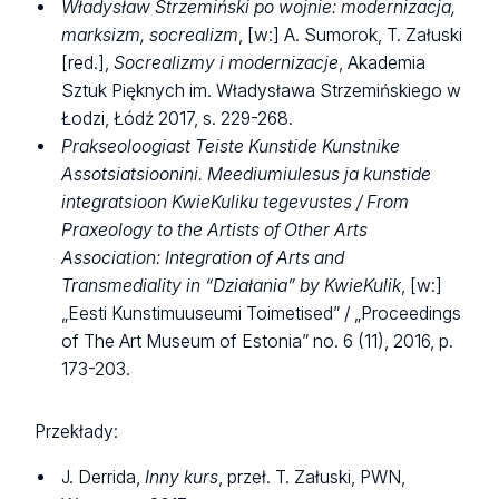
Władysław Strzemiński po wojnie: modernizacja,
marksizm, socrealizm
, [w:] A. Sumorok, T. Załuski
[red.],
Socrealizmy i modernizacje
, Akademia
Sztuk Pięknych im. Władysława Strzemińskiego w
Łodzi, Łódź 2017, s. 229-268.
Prakseoloogiast Teiste Kunstide Kunstnike
Assotsiatsioonini. Meediumiulesus ja kunstide
integratsioon KwieKuliku tegevustes /
From
Praxeology to the Artists of Other Arts
Association: Integration of Arts and
Transmediality in “Działania” by KwieKulik
, [w:]
„Eesti Kunstimuuseumi Toimetised” / „Proceedings
of The Art Museum of Estonia” no. 6 (11), 2016, p.
173-203.
Przekłady:
J. Derrida,
Inny kurs
, przeł. T. Załuski, PWN,