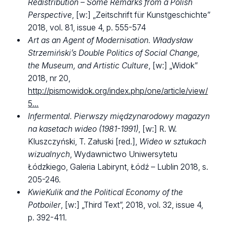
Redistribution – Some Remarks from a Polish
Perspective
, [w:] „Zeitschrift für Kunstgeschichte”
2018, vol. 81, issue 4, p. 555-574
Art as an Agent of Modernisation. Władysław
Strzemiński’s Double Politics of Social Change,
the Museum, and Artistic Culture
, [w:] „Widok”
2018, nr 20,
http://pismowidok.org/index.php/one/article/view/
5...
Infermental. Pierwszy międzynarodowy magazyn
na kasetach wideo (1981-1991)
, [w:] R. W.
Kluszczyński, T. Załuski [red.],
Wideo w sztukach
wizualnych
, Wydawnictwo Uniwersytetu
Łódzkiego, Galeria Labirynt, Łódź – Lublin 2018, s.
205-246.
KwieKulik and the Political Economy of the
Potboiler
, [w:] „Third Text”, 2018, vol. 32, issue 4,
p. 392-411.