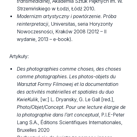
transmedialnej
, Akademia Sztuk Pięknych im. W.
Strzemińskiego w Łodzi, Łódź 2010
.
Modernizm artystyczny i powtórzenie. Próba
reinterpretacji
, Universitas, seria Horyzonty
Nowoczesności, Kraków 2008 (2012 – II
wydanie, 2013 – e-book).
Artykuły:
Des photographies comme choses, des choses
comme photographies. Les photos-objets du
Warsztat Formy Filmowej
et la documentation
des activités matérielles et spatiales du duo
KwieKulik
, [w:] L. Dryansky, G. Le Gall [red.],
Photo/Objet/Concept. Pour une lecture
élargie de
la photographie dans l’art conceptual
, P.I.E-Peter
Lang S.A., Éditions Scientifiques Internationales,
Bruxelles 2020