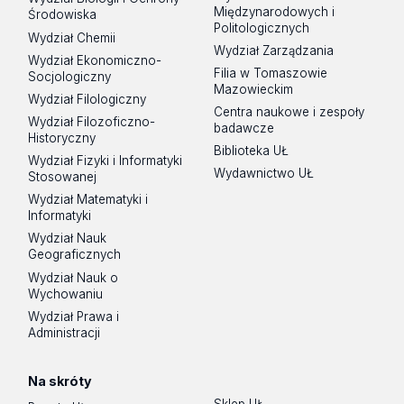
Międzynarodowych i
Środowiska
Politologicznych
Wydział Chemii
Wydział Zarządzania
Wydział Ekonomiczno-
Filia w Tomaszowie
Socjologiczny
Mazowieckim
Wydział Filologiczny
Centra naukowe i zespoły
Wydział Filozoficzno-
badawcze
Historyczny
Biblioteka UŁ
Wydział Fizyki i Informatyki
Wydawnictwo UŁ
Stosowanej
Wydział Matematyki i
Informatyki
Wydział Nauk
Geograficznych
Wydział Nauk o
Wychowaniu
Wydział Prawa i
Administracji
Na skróty