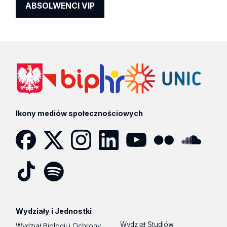
ABSOLWENCI VIP
Ikony mediów społecznościowych
Facebook
Twitter
Instagram
LinkedIn
YouTube
Flickr
SoundCloud
Tik
Spotify
Podcast
Tok
Wydziały i Jednostki
Wydział Studiów
Wydział Biologii i Ochrony