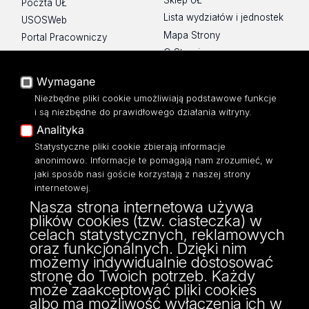
Sklep UŁ
Poczta UŁ
Lista wydziałów i jednostek
USOSWeb
Mapa Strony
Portal Pracowniczy
O Stronie
Baza Aktów Własnych
Platforma e-learningowa
Wymagane
Moodle
Niezbędne pliki cookie umożliwiają podstawowe funkcje
Eksperci UŁ
i są niezbędne do prawidłowego działania witryny.
Polityka Prywatności
Analityka
Dostępność
Statystyczne pliki cookie zbierają informacje
anonimowo. Informacje te pomagają nam zrozumieć, w
jaki sposób nasi goście korzystają z naszej strony
internetowej.
Nasza strona internetowa używa
ul. Narutowicza 68, 90-136 Łódź
plików cookies (tzw. ciasteczka) w
NIP: 724 000 32 43
celach statystycznych, reklamowych
Adres do doręczeń elektronicznych (ADE):
oraz funkcjonalnych. Dzięki nim
AE:PL-74796-17640-IHHIV-17
możemy indywidualnie dostosować
KONTAKT
stronę do Twoich potrzeb. Każdy
może zaakceptować pliki cookies
albo ma możliwość wyłączenia ich w