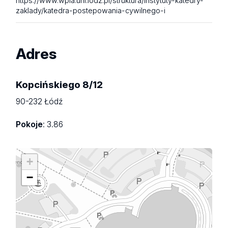
https://www.wpia.uni.lodz.pl/struktura/instytuty-katedry-
zaklady/katedra-postepowania-cywilnego-i
Adres
Kopcińskiego 8/12
90-232 Łódź
Pokoje
: 3.86
+
−