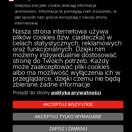
Dostępność
Statystyczne pliki cookie zbierają informacje
anonimowo. Informacje te pomagają nam zrozumieć, w
jaki sposób nasi goście korzystają z naszej strony
internetowej.
Nasza strona internetowa używa
ul. Narutowicza 68, 90-136 Łódź
plików cookies (tzw. ciasteczka) w
NIP: 724 000 32 43
celach statystycznych, reklamowych
Adres do doręczeń elektronicznych (ADE):
oraz funkcjonalnych. Dzięki nim
AE:PL-74796-17640-IHHIV-17
możemy indywidualnie dostosować
KONTAKT
stronę do Twoich potrzeb. Każdy
może zaakceptować pliki cookies
albo ma możliwość wyłączenia ich w
przeglądarce, dzięki czemu nie będą
zbierane żadne informacje
Przejdź do strony
polityka prywatności
AKCEPTUJ WSZYSTKIE
AKCEPTUJ TYLKO WYMAGANE
Projekt Multiportalu UŁ współfinansowany z funduszy Unii Europejskiej w
ZARZĄDZAJ COOKIES
ramach konkursu NCBR
ZAPISZ I ZAMKNIJ