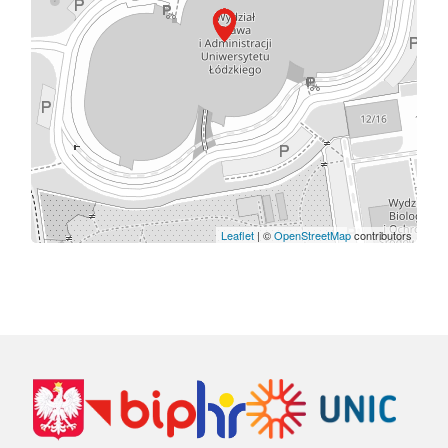
Leaflet
| ©
OpenStreetMap
contributors