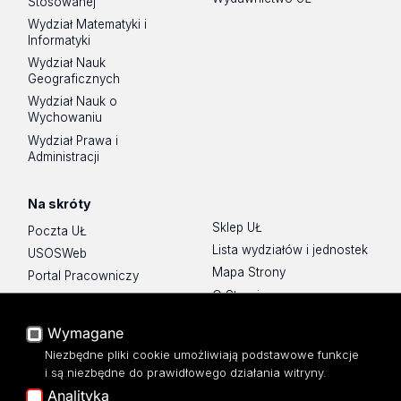
Stosowanej
Wydział Matematyki i
Informatyki
Wydział Nauk
Geograficznych
Wydział Nauk o
Wychowaniu
Wydział Prawa i
Administracji
Na skróty
Sklep UŁ
Poczta UŁ
Lista wydziałów i jednostek
USOSWeb
Mapa Strony
Portal Pracowniczy
O Stronie
Baza Aktów Własnych
Platforma e-learningowa
Wymagane
Moodle
Niezbędne pliki cookie umożliwiają podstawowe funkcje
Eksperci UŁ
i są niezbędne do prawidłowego działania witryny.
Polityka Prywatności
Analityka