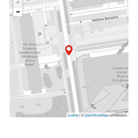
+
−
Leaflet
| ©
OpenStreetMap
contributors