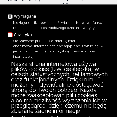
O Stronie
Baza Aktów Własnych
Platforma e-learningowa
Wymagane
Moodle
Niezbędne pliki cookie umożliwiają podstawowe funkcje
Eksperci UŁ
i są niezbędne do prawidłowego działania witryny.
Polityka Prywatności
Analityka
Dostępność
Statystyczne pliki cookie zbierają informacje
anonimowo. Informacje te pomagają nam zrozumieć, w
jaki sposób nasi goście korzystają z naszej strony
internetowej.
Nasza strona internetowa używa
ul. Narutowicza 68, 90-136 Łódź
plików cookies (tzw. ciasteczka) w
NIP: 724 000 32 43
celach statystycznych, reklamowych
Adres do doręczeń elektronicznych (ADE):
oraz funkcjonalnych. Dzięki nim
AE:PL-74796-17640-IHHIV-17
możemy indywidualnie dostosować
KONTAKT
stronę do Twoich potrzeb. Każdy
może zaakceptować pliki cookies
albo ma możliwość wyłączenia ich w
przeglądarce, dzięki czemu nie będą
zbierane żadne informacje