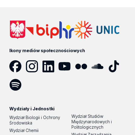
Ikony mediów społecznościowych
Facebook
Instagram
LinkedIn
YouTube
Flickr
SoundCloud
Tik
Tok
Spotify
Podcast
Wydziały i Jednostki
Wydział Studiów
Wydział Biologii i Ochrony
Międzynarodowych i
Środowiska
Politologicznych
Wydział Chemii
Wydział Zarządzania