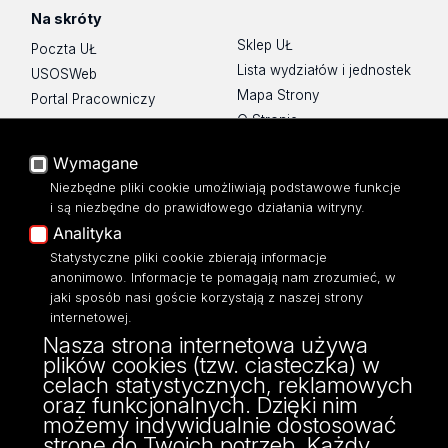
Na skróty
Sklep UŁ
Poczta UŁ
Lista wydziałów i jednostek
USOSWeb
Mapa Strony
Portal Pracowniczy
O Stronie
Baza Aktów Własnych
Platforma e-learningowa
Wymagane
Moodle
Niezbędne pliki cookie umożliwiają podstawowe funkcje
Eksperci UŁ
i są niezbędne do prawidłowego działania witryny.
Polityka Prywatności
Analityka
Dostępność
Statystyczne pliki cookie zbierają informacje
anonimowo. Informacje te pomagają nam zrozumieć, w
jaki sposób nasi goście korzystają z naszej strony
internetowej.
Nasza strona internetowa używa
ul. Narutowicza 68, 90-136 Łódź
plików cookies (tzw. ciasteczka) w
NIP: 724 000 32 43
celach statystycznych, reklamowych
Adres do doręczeń elektronicznych (ADE):
oraz funkcjonalnych. Dzięki nim
AE:PL-74796-17640-IHHIV-17
możemy indywidualnie dostosować
KONTAKT
stronę do Twoich potrzeb. Każdy