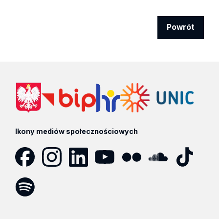
Powrót
Ikony mediów społecznościowych
Facebook
Instagram
LinkedIn
YouTube
Flickr
SoundCloud
Tik
Tok
Spotify
Podcast