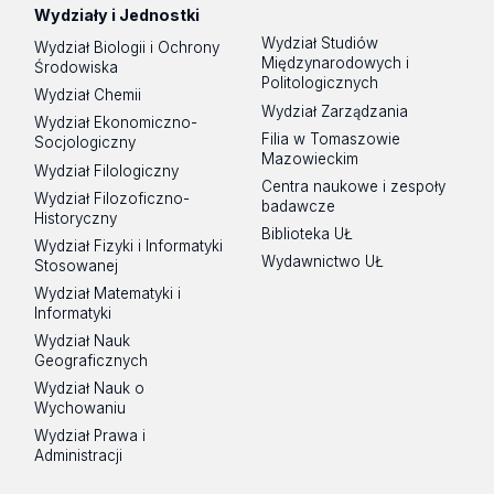
Wydziały i Jednostki
Wydział Studiów
Wydział Biologii i Ochrony
Międzynarodowych i
Środowiska
Politologicznych
Wydział Chemii
Wydział Zarządzania
Wydział Ekonomiczno-
Filia w Tomaszowie
Socjologiczny
Mazowieckim
Wydział Filologiczny
Centra naukowe i zespoły
Wydział Filozoficzno-
badawcze
Historyczny
Biblioteka UŁ
Wydział Fizyki i Informatyki
Wydawnictwo UŁ
Stosowanej
Wydział Matematyki i
Informatyki
Wydział Nauk
Geograficznych
Wydział Nauk o
Wychowaniu
Wydział Prawa i
Administracji