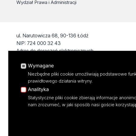
Wydział Prawa i Administracji
ul. Narutowicza 68, 90-136 Łódź
NIP: 724 000 32 43
Adres do doręczeń elektronicznych
(ADE): AE:PL-74796-17640-IHHIV-17
Wymagane
KONTAKT
Niezbędne pliki cookie umożliwiają podstawowe funk
prawidłowego działania witryny.
Analityka
Statystyczne pliki cookie zbierają informacje anoni
nam zrozumieć, w jaki sposób nasi goście korzystają 
Projekt M