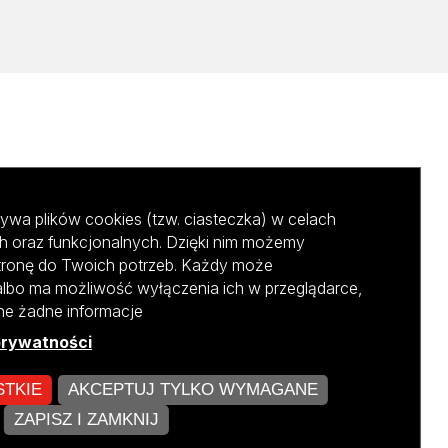
ywa plików cookies (tzw. ciasteczka) w celach
h oraz funkcjonalnych. Dzięki nim możemy
tronę do Twoich potrzeb. Każdy może
albo ma możliwość wyłączenia ich w przeglądarce,
ane żadne informacje
prywatności
STKIE
AKCEPTUJ TYLKO WYMAGANE
kursu NCBR
ZAPISZ I ZAMKNIJ
ZARZĄDZAJ COOKIES