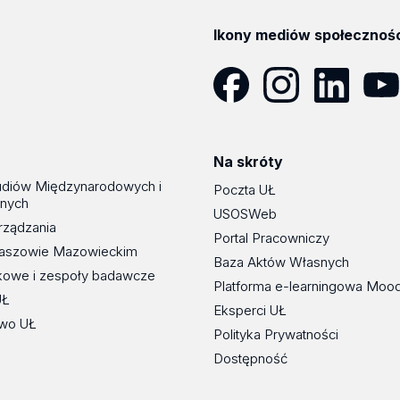
Ikony mediów społecznoś
Facebook
Instagram
LinkedIn
YouT
Na skróty
udiów Międzynarodowych i
Poczta UŁ
znych
USOSWeb
rządzania
Portal Pracowniczy
maszowie Mazowieckim
Baza Aktów Własnych
kowe i zespoły badawcze
Platforma e-learningowa Moo
UŁ
Eksperci UŁ
wo UŁ
Polityka Prywatności
Dostępność