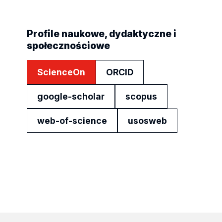
Profile naukowe, dydaktyczne i
społecznościowe
ScienceOn
ORCID
google-scholar
scopus
web-of-science
usosweb