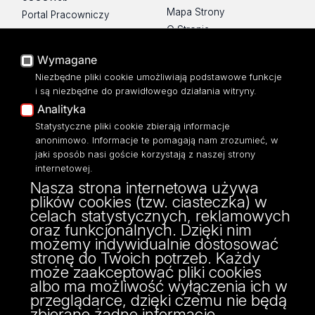
Mapa Strony
Portal Pracowniczy
O Stronie
Baza Aktów Własnych
Platforma e-learningowa
Wymagane
Moodle
Niezbędne pliki cookie umożliwiają podstawowe funkcje
Eksperci UŁ
i są niezbędne do prawidłowego działania witryny.
Polityka Prywatności
Analityka
Dostępność
Statystyczne pliki cookie zbierają informacje
anonimowo. Informacje te pomagają nam zrozumieć, w
jaki sposób nasi goście korzystają z naszej strony
internetowej.
Nasza strona internetowa używa
ul. Narutowicza 68, 90-136 Łódź
plików cookies (tzw. ciasteczka) w
NIP: 724 000 32 43
celach statystycznych, reklamowych
Adres do doręczeń elektronicznych (ADE):
oraz funkcjonalnych. Dzięki nim
AE:PL-74796-17640-IHHIV-17
możemy indywidualnie dostosować
KONTAKT
stronę do Twoich potrzeb. Każdy
może zaakceptować pliki cookies
albo ma możliwość wyłączenia ich w
przeglądarce, dzięki czemu nie będą
zbierane żadne informacje