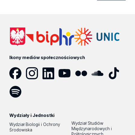
Ikony mediów społecznościowych
Facebook
Instagram
LinkedIn
YouTube
Flickr
SoundCloud
Tik
Tok
Spotify
Podcast
Wydziały i Jednostki
Wydział Studiów
Wydział Biologii i Ochrony
Międzynarodowych i
Środowiska
Politologicznych