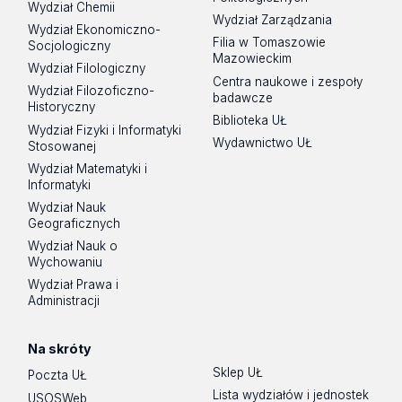
Wydział Chemii
Wydział Zarządzania
Wydział Ekonomiczno-
Filia w Tomaszowie
Socjologiczny
Mazowieckim
Wydział Filologiczny
Centra naukowe i zespoły
Wydział Filozoficzno-
badawcze
Historyczny
Biblioteka UŁ
Wydział Fizyki i Informatyki
Wydawnictwo UŁ
Stosowanej
Wydział Matematyki i
Informatyki
Wydział Nauk
Geograficznych
Wydział Nauk o
Wychowaniu
Wydział Prawa i
Administracji
Na skróty
Sklep UŁ
Poczta UŁ
Lista wydziałów i jednostek
USOSWeb