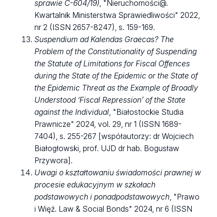
sprawie C-604/19)
, "Nieruchomości@.
Kwartalnik Ministerstwa Sprawiedliwości" 2022,
nr 2 (ISSN 2657-8247), s. 159-169.
Suspendium ad Kalendas Graecas? The
Problem of the Constitutionality of Suspending
the Statute of Limitations for Fiscal Offences
during the State of the Epidemic or the State of
the Epidemic Threat as the Example of Broadly
Understood ‘Fiscal Repression’ of the State
against the Individual
, "Białostockie Studia
Prawnicze" 2024, vol. 29, nr 1 (ISSN 1689-
7404), s. 255-267 [współautorzy: dr Wojciech
Białogłowski, prof. UJD dr hab. Bogusław
Przywora].
Uwagi o kształtowaniu świadomości prawnej w
procesie edukacyjnym w szkołach
podstawowych i ponadpodstawowych
, "Prawo
i Więź. Law & Social Bonds" 2024, nr 6 (ISSN