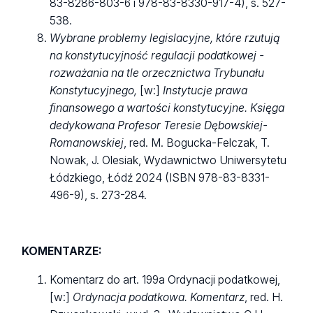
83-8286-803-6 i
978-83-8330-917-4
), s. 527-
538.
Wybrane problemy legislacyjne, które rzutują
na konstytucyjność regulacji podatkowej -
rozważania na tle orzecznictwa Trybunału
Konstytucyjnego,
[w:]
Instytucje prawa
finansowego a wartości konstytucyjne. Księga
dedykowana Profesor Teresie Dębowskiej-
Romanowskiej
, red. M. Bogucka-Felczak, T.
Nowak, J. Olesiak, Wydawnictwo Uniwersytetu
Łódzkiego, Łódź 2024 (ISBN 978-83-8331-
496-9), s. 273-284.
KOMENTARZE:
Komentarz do art. 199a Ordynacji podatkowej,
[w:]
Ordynacja podatkowa. Komentarz
, red. H.