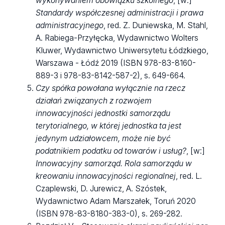
wykonywaniem obowiązku szkolnego
, [w:]
Standardy współczesnej administracji i prawa
administracyjnego
, red. Z. Duniewska, M. Stahl,
A. Rabiega-Przyłęcka, Wydawnictwo Wolters
Kluwer, Wydawnictwo Uniwersytetu Łódzkiego,
Warszawa - Łódź 2019 (ISBN 978-83-8160-
889-3 i 978-83-8142-587-2), s. 649-664.
Czy spółka powołana wyłącznie na rzecz
działań związanych z rozwojem
innowacyjności jednostki samorządu
terytorialnego, w której jednostka ta jest
jedynym udziałowcem, może nie być
podatnikiem podatku od towarów i usług?
, [w:]
Innowacyjny samorząd. Rola samorządu w
kreowaniu innowacyjności regionalnej
, red. L.
Czaplewski, D. Jurewicz, A. Szóstek,
Wydawnictwo Adam Marszałek, Toruń 2020
(ISBN 978-83-8180-383-0), s. 269-282.