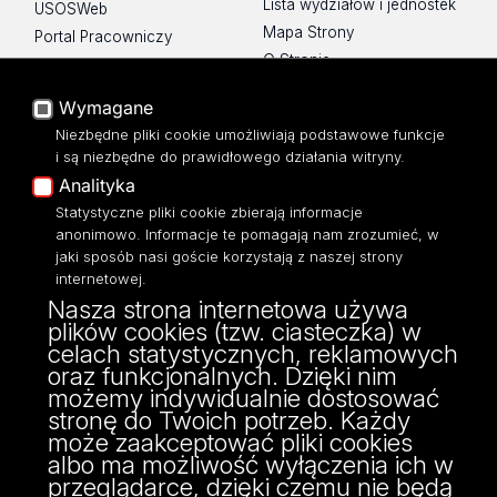
Lista wydziałów i jednostek
USOSWeb
Mapa Strony
Portal Pracowniczy
O Stronie
Baza Aktów Własnych
Platforma e-learningowa
Wymagane
Moodle
Niezbędne pliki cookie umożliwiają podstawowe funkcje
Eksperci UŁ
i są niezbędne do prawidłowego działania witryny.
Polityka Prywatności
Analityka
Dostępność
Statystyczne pliki cookie zbierają informacje
anonimowo. Informacje te pomagają nam zrozumieć, w
jaki sposób nasi goście korzystają z naszej strony
internetowej.
Nasza strona internetowa używa
ul. Narutowicza 68, 90-136 Łódź
plików cookies (tzw. ciasteczka) w
NIP: 724 000 32 43
celach statystycznych, reklamowych
Adres do doręczeń elektronicznych (ADE):
oraz funkcjonalnych. Dzięki nim
AE:PL-74796-17640-IHHIV-17
możemy indywidualnie dostosować
KONTAKT
stronę do Twoich potrzeb. Każdy
może zaakceptować pliki cookies
albo ma możliwość wyłączenia ich w
przeglądarce, dzięki czemu nie będą