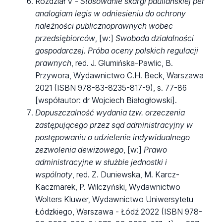
Rozdział V -
Stosowanie skargi pauliańskiej per
analogiam legis w odniesieniu do ochrony
należności publicznoprawnych wobec
przedsiębiorców
, [w:]
Swoboda działalności
gospodarczej. Próba oceny polskich regulacji
prawnych
, red. J. Glumińska-Pawlic, B.
Przywora, Wydawnictwo C.H. Beck, Warszawa
2021 (ISBN 978-83-8235-817-9), s. 77-86
[współautor: dr Wojciech Białogłowski].
Dopuszczalność wydania tzw. orzeczenia
zastępującego przez sąd administracyjny w
postępowaniu o udzielenie indywidualnego
zezwolenia dewizowego
, [w:]
Prawo
administracyjne w służbie jednostki i
wspólnoty
, red. Z. Duniewska, M. Karcz-
Kaczmarek, P. Wilczyński, Wydawnictwo
Wolters Kluwer, Wydawnictwo Uniwersytetu
Łódzkiego, Warszawa - Łódź 2022 (ISBN
978-