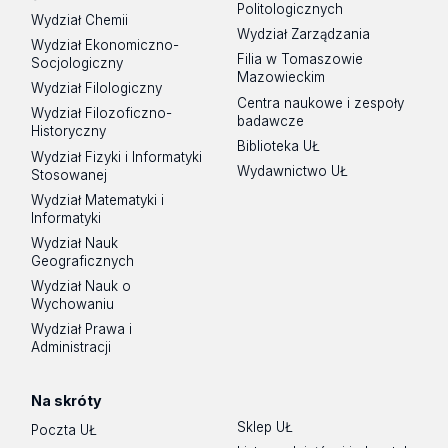
Politologicznych
Wydział Chemii
Wydział Zarządzania
Wydział Ekonomiczno-
Filia w Tomaszowie
Socjologiczny
Mazowieckim
Wydział Filologiczny
Centra naukowe i zespoły
Wydział Filozoficzno-
badawcze
Historyczny
Biblioteka UŁ
Wydział Fizyki i Informatyki
Wydawnictwo UŁ
Stosowanej
Wydział Matematyki i
Informatyki
Wydział Nauk
Geograficznych
Wydział Nauk o
Wychowaniu
Wydział Prawa i
Administracji
Na skróty
Sklep UŁ
Poczta UŁ