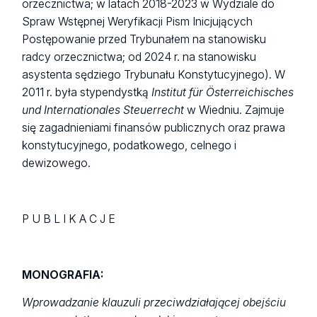
orzecznictwa; w latach 2018-2023 w Wydziale do
Spraw Wstępnej Weryfikacji Pism Inicjujących
Postępowanie przed Trybunałem na stanowisku
radcy orzecznictwa; od 2024 r. na stanowisku
asystenta sędziego Trybunału Konstytucyjnego). W
2011 r. była stypendystką
Institut fü
r Ö
sterreichisches
und Internationales Steuerrecht
w Wiedniu. Zajmuje
się zagadnieniami finansów publicznych oraz prawa
konstytucyjnego, podatkowego, celnego i
dewizowego.
P U B L I K A C J E
MONOGRAFIA:
Wprowadzanie klauzuli przeciwdziałającej obejściu