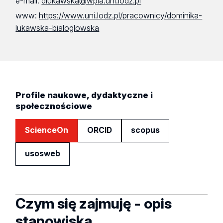
e-mail:
dlukawska@wpia.uni.lodz.pl
www:
https://www.uni.lodz.pl/pracownicy/dominika-
lukawska-bialoglowska
Profile naukowe, dydaktyczne i
społecznościowe
ScienceOn
ORCID
scopus
usosweb
Czym się zajmuję - opis
stanowiska