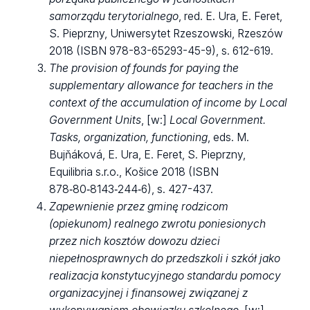
samorządu terytorialnego
, red. E. Ura, E. Feret,
S. Pieprzny, Uniwersytet Rzeszowski, Rzeszów
2018 (ISBN 978-83-65293-45-9), s. 612-619.
The provision of founds for paying the
supplementary allowance for teachers in the
context of the accumulation of income by Local
Government Units
, [w:]
Local Government.
Tasks, organization, functioning
, eds. M.
Bujňáková, E. Ura, E. Feret, S. Pieprzny,
Equilibria s.r.o., Košice 2018 (ISBN
878‑80‑8143‑244‑6), s. 427-437.
Zapewnienie przez gminę rodzicom
(opiekunom) realnego zwrotu poniesionych
przez nich kosztów dowozu dzieci
niepełnosprawnych do przedszkoli i szkół jako
realizacja konstytucyjnego standardu pomocy
organizacyjnej i finansowej związanej z