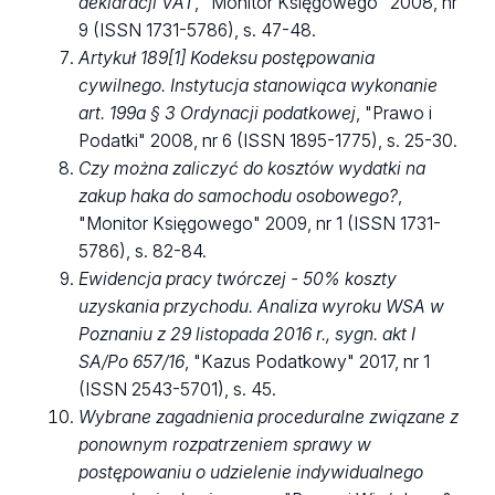
deklaracji VAT
, "Monitor Księgowego" 2008, nr
9 (ISSN 1731-5786), s. 47-48.
Artykuł 189[1] Kodeksu postępowania
cywilnego. Instytucja stanowiąca wykonanie
art. 199a § 3 Ordynacji podatkowej
, "Prawo i
Podatki" 2008, nr 6 (ISSN 1895-1775), s. 25-30.
Czy można zaliczyć do kosztów wydatki na
zakup haka do samochodu osobowego?
,
"Monitor Księgowego" 2009, nr 1 (ISSN 1731-
5786), s. 82-84.
Ewidencja pracy twórczej - 50% koszty
uzyskania przychodu. Analiza wyroku WSA w
Poznaniu z 29 listopada 2016 r., sygn. akt I
SA/Po 657/16
, "Kazus Podatkowy" 2017, nr 1
(ISSN 2543-5701), s. 45.
Wybrane zagadnienia proceduralne związane z
ponownym rozpatrzeniem sprawy w
postępowaniu o udzielenie indywidualnego