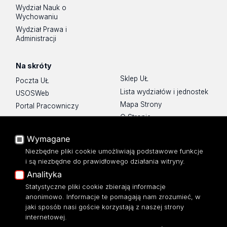
Wydział Nauk o
Wychowaniu
Wydział Prawa i
Administracji
Na skróty
Sklep UŁ
Poczta UŁ
Lista wydziałów i jednostek
USOSWeb
Mapa Strony
Portal Pracowniczy
O Stronie
Baza Aktów Własnych
Platforma e-learningowa
Wymagane
Moodle
Niezbędne pliki cookie umożliwiają podstawowe funkcje
Eksperci UŁ
i są niezbędne do prawidłowego działania witryny.
Polityka Prywatności
Analityka
Dostępność
Statystyczne pliki cookie zbierają informacje
anonimowo. Informacje te pomagają nam zrozumieć, w
jaki sposób nasi goście korzystają z naszej strony
internetowej.