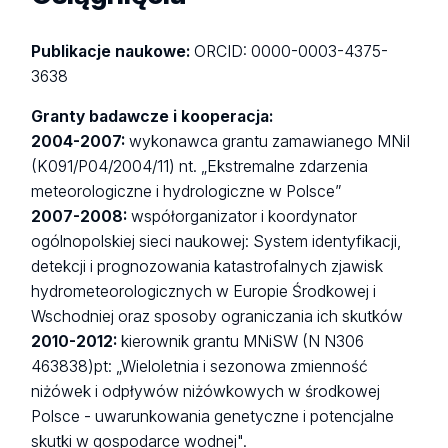
Publikacje naukowe:
ORCID: 0000-0003-4375-
3638
Granty badawcze i kooperacja:
2004-2007:
wykonawca grantu zamawianego MNiI
(K091/P04/2004/11) nt. „Ekstremalne zdarzenia
meteorologiczne i hydrologiczne w Polsce”
2007-2008:
współorganizator i koordynator
ogólnopolskiej sieci naukowej: System identyfikacji,
detekcji i prognozowania katastrofalnych zjawisk
hydrometeorologicznych w Europie Środkowej i
Wschodniej oraz sposoby ograniczania ich skutków
2010-2012:
kierownik grantu MNiSW (N N306
463838)pt: „Wieloletnia i sezonowa zmienność
niżówek i odpływów niżówkowych w środkowej
Polsce - uwarunkowania genetyczne i potencjalne
skutki w gospodarce wodnej".