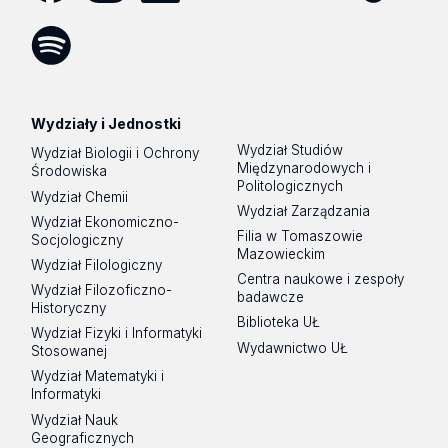
Facebook
Instagram
LinkedIn
YouTube
Flickr
SoundCloud
Tik
Tok
Spotify
Podcast
Wydziały i Jednostki
Wydział Studiów
Wydział Biologii i Ochrony
Międzynarodowych i
Środowiska
Politologicznych
Wydział Chemii
Wydział Zarządzania
Wydział Ekonomiczno-
Filia w Tomaszowie
Socjologiczny
Mazowieckim
Wydział Filologiczny
Centra naukowe i zespoły
Wydział Filozoficzno-
badawcze
Historyczny
Biblioteka UŁ
Wydział Fizyki i Informatyki
Wydawnictwo UŁ
Stosowanej
Wydział Matematyki i
Informatyki
Wydział Nauk
Geograficznych