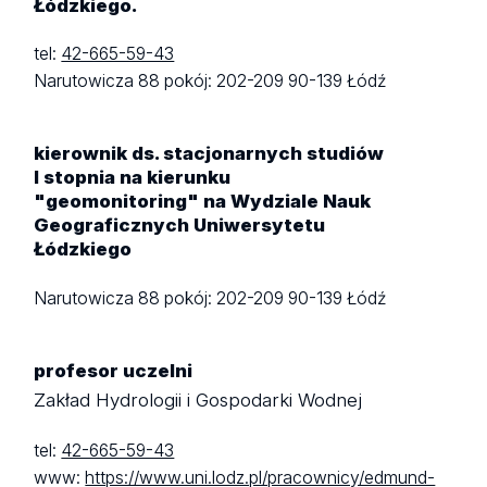
Łódzkiego.
tel:
42-665-59-43
Narutowicza 88
pokój: 202-209
90-139 Łódź
kierownik ds. stacjonarnych studiów
I stopnia na kierunku
"geomonitoring" na Wydziale Nauk
Geograficznych Uniwersytetu
Łódzkiego
Narutowicza 88
pokój: 202-209
90-139 Łódź
profesor uczelni
Zakład Hydrologii i Gospodarki Wodnej
tel:
42-665-59-43
www:
https://www.uni.lodz.pl/pracownicy/edmund-