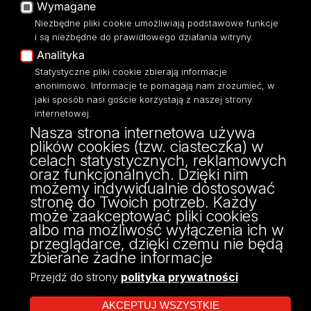
Wymagane
Moodle
Niezbędne pliki cookie umożliwiają podstawowe funkcje
Eksperci UŁ
i są niezbędne do prawidłowego działania witryny.
Polityka Prywatności
Analityka
Dostępność
Statystyczne pliki cookie zbierają informacje
anonimowo. Informacje te pomagają nam zrozumieć, w
jaki sposób nasi goście korzystają z naszej strony
internetowej.
Nasza strona internetowa używa
ul. Narutowicza 68, 90-136 Łódź
plików cookies (tzw. ciasteczka) w
NIP: 724 000 32 43
celach statystycznych, reklamowych
Adres do doręczeń elektronicznych (ADE):
oraz funkcjonalnych. Dzięki nim
AE:PL-74796-17640-IHHIV-17
możemy indywidualnie dostosować
KONTAKT
stronę do Twoich potrzeb. Każdy
może zaakceptować pliki cookies
albo ma możliwość wyłączenia ich w
przeglądarce, dzięki czemu nie będą
zbierane żadne informacje
Przejdź do strony
polityka prywatności
AKCEPTUJ WSZYSTKIE