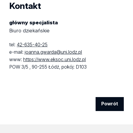
Kontakt
główny specjalista
Biuro dziekańskie
tel:
42-635-40-25
e-mail:
joanna.gwarda@uni.lodz.pl
www:
https://www.eksoc.uni.lodz.pl
POW 3/5 ,
90-255 Łódź,
pokój: D103
Powrót