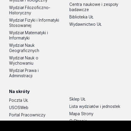
Wydział Filologiczny
Centra naukowe i zespoły
Wydział Filozoficzno-
badawcze
Historyczny
Biblioteka UŁ
Wydział Fizyki i Informatyki
Wydawnictwo UŁ
Stosowanej
Wydział Matematyki i
Informatyki
Wydział Nauk
Geograficznych
Wydział Nauk o
Wychowaniu
Wydział Prawa i
Administracji
Na skróty
Sklep UŁ
Poczta UŁ
Lista wydziałów i jednostek
USOSWeb
Mapa Strony
Portal Pracowniczy
O Stronie
Baza Aktów Własnych
Platforma e-learningowa