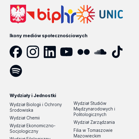
Ikony mediów społecznościowych
Facebook
Instagram
LinkedIn
YouTube
Flickr
SoundCloud
Tik
Tok
Spotify
Podcast
Wydziały i Jednostki
Wydział Studiów
Wydział Biologii i Ochrony
Międzynarodowych i
Środowiska
Politologicznych
Wydział Chemii
Wydział Zarządzania
Wydział Ekonomiczno-
Filia w Tomaszowie
Socjologiczny
Mazowieckim