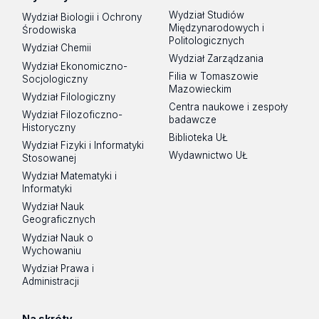
Wydział Studiów
Wydział Biologii i Ochrony
Międzynarodowych i
Środowiska
Politologicznych
Wydział Chemii
Wydział Zarządzania
Wydział Ekonomiczno-
Filia w Tomaszowie
Socjologiczny
Mazowieckim
Wydział Filologiczny
Centra naukowe i zespoły
Wydział Filozoficzno-
badawcze
Historyczny
Biblioteka UŁ
Wydział Fizyki i Informatyki
Wydawnictwo UŁ
Stosowanej
Wydział Matematyki i
Informatyki
Wydział Nauk
Geograficznych
Wydział Nauk o
Wychowaniu
Wydział Prawa i
Administracji
Na skróty