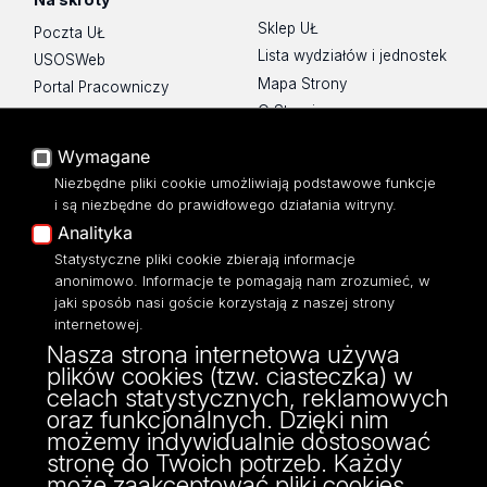
Sklep UŁ
Poczta UŁ
Lista wydziałów i jednostek
USOSWeb
Mapa Strony
Portal Pracowniczy
O Stronie
Baza Aktów Własnych
Platforma e-learningowa
Wymagane
Moodle
Niezbędne pliki cookie umożliwiają podstawowe funkcje
Eksperci UŁ
i są niezbędne do prawidłowego działania witryny.
Polityka Prywatności
Analityka
Dostępność
Statystyczne pliki cookie zbierają informacje
anonimowo. Informacje te pomagają nam zrozumieć, w
jaki sposób nasi goście korzystają z naszej strony
internetowej.
Nasza strona internetowa używa
ul. Narutowicza 68, 90-136 Łódź
plików cookies (tzw. ciasteczka) w
NIP: 724 000 32 43
celach statystycznych, reklamowych
Adres do doręczeń elektronicznych (ADE):
oraz funkcjonalnych. Dzięki nim
AE:PL-74796-17640-IHHIV-17
możemy indywidualnie dostosować
KONTAKT
stronę do Twoich potrzeb. Każdy
może zaakceptować pliki cookies