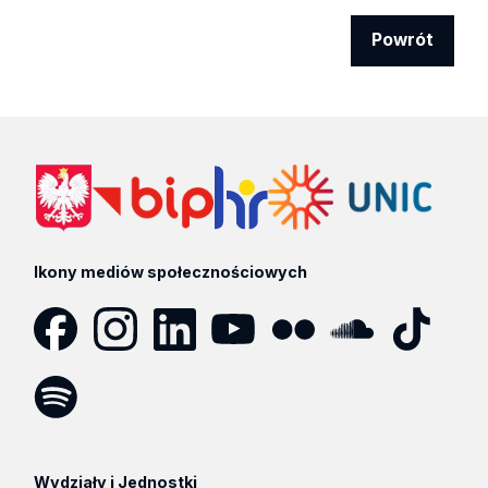
Powrót
Ikony mediów społecznościowych
Facebook
Instagram
LinkedIn
YouTube
Flickr
SoundCloud
Tik
Tok
Spotify
Podcast
Wydziały i Jednostki