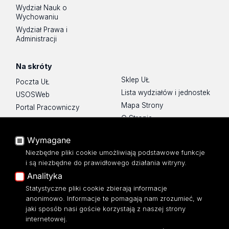
Wydział Nauk o
Wychowaniu
Wydział Prawa i
Administracji
Na skróty
Sklep UŁ
Poczta UŁ
Lista wydziałów i jednostek
USOSWeb
Mapa Strony
Portal Pracowniczy
O Stronie
Baza Aktów Własnych
Platforma e-learningowa
Wymagane
Moodle
Niezbędne pliki cookie umożliwiają podstawowe funkcje
Eksperci UŁ
i są niezbędne do prawidłowego działania witryny.
Polityka Prywatności
Analityka
Dostępność
Statystyczne pliki cookie zbierają informacje
anonimowo. Informacje te pomagają nam zrozumieć, w
jaki sposób nasi goście korzystają z naszej strony
internetowej.