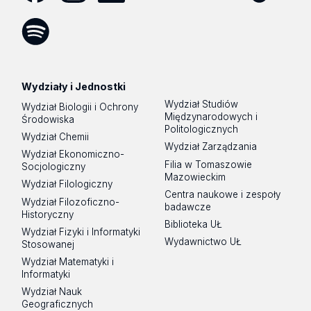
Facebook
Instagram
LinkedIn
YouTube
Flickr
SoundCloud
Tik
Tok
Spotify
Podcast
Wydziały i Jednostki
Wydział Studiów
Wydział Biologii i Ochrony
Międzynarodowych i
Środowiska
Politologicznych
Wydział Chemii
Wydział Zarządzania
Wydział Ekonomiczno-
Filia w Tomaszowie
Socjologiczny
Mazowieckim
Wydział Filologiczny
Centra naukowe i zespoły
Wydział Filozoficzno-
badawcze
Historyczny
Biblioteka UŁ
Wydział Fizyki i Informatyki
Wydawnictwo UŁ
Stosowanej
Wydział Matematyki i
Informatyki
Wydział Nauk
Geograficznych