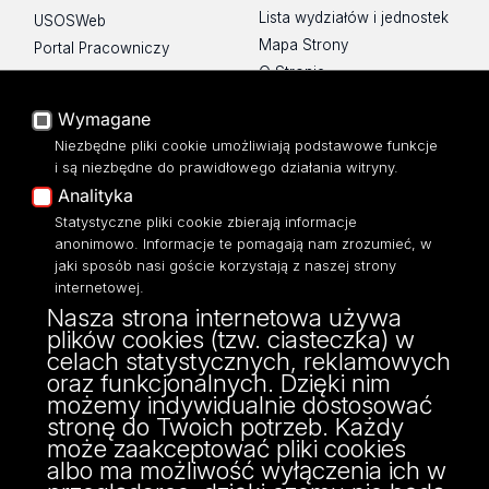
Lista wydziałów i jednostek
USOSWeb
Mapa Strony
Portal Pracowniczy
O Stronie
Baza Aktów Własnych
Platforma e-learningowa
Wymagane
Moodle
Niezbędne pliki cookie umożliwiają podstawowe funkcje
Eksperci UŁ
i są niezbędne do prawidłowego działania witryny.
Polityka Prywatności
Analityka
Dostępność
Statystyczne pliki cookie zbierają informacje
anonimowo. Informacje te pomagają nam zrozumieć, w
jaki sposób nasi goście korzystają z naszej strony
internetowej.
Nasza strona internetowa używa
ul. Narutowicza 68, 90-136 Łódź
plików cookies (tzw. ciasteczka) w
NIP: 724 000 32 43
celach statystycznych, reklamowych
Adres do doręczeń elektronicznych (ADE):
oraz funkcjonalnych. Dzięki nim
AE:PL-74796-17640-IHHIV-17
możemy indywidualnie dostosować
KONTAKT
stronę do Twoich potrzeb. Każdy
może zaakceptować pliki cookies
albo ma możliwość wyłączenia ich w