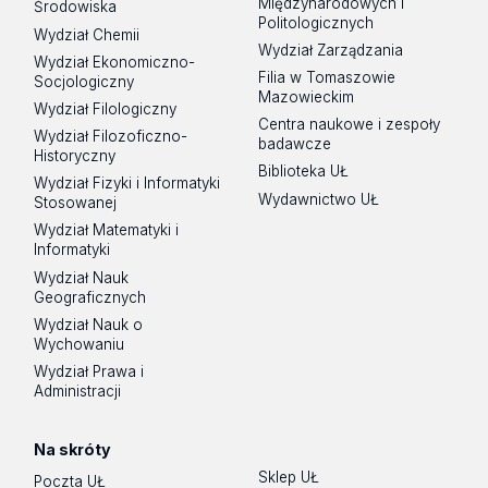
Międzynarodowych i
Środowiska
Politologicznych
Wydział Chemii
Wydział Zarządzania
Wydział Ekonomiczno-
Filia w Tomaszowie
Socjologiczny
Mazowieckim
Wydział Filologiczny
Centra naukowe i zespoły
Wydział Filozoficzno-
badawcze
Historyczny
Biblioteka UŁ
Wydział Fizyki i Informatyki
Wydawnictwo UŁ
Stosowanej
Wydział Matematyki i
Informatyki
Wydział Nauk
Geograficznych
Wydział Nauk o
Wychowaniu
Wydział Prawa i
Administracji
Na skróty
Sklep UŁ
Poczta UŁ