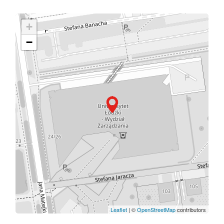
+
−
Leaflet
| ©
OpenStreetMap
contributors