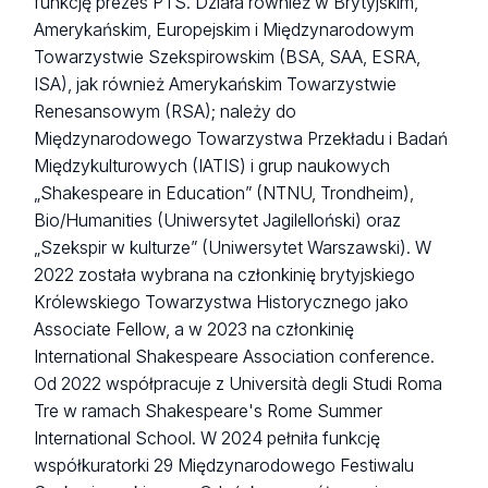
funkcję prezes PTS. Działa również w Brytyjskim,
Amerykańskim, Europejskim i Międzynarodowym
Towarzystwie Szekspirowskim (BSA, SAA, ESRA,
ISA), jak również Amerykańskim Towarzystwie
Renesansowym (RSA); należy do
Międzynarodowego Towarzystwa Przekładu i Badań
Międzykulturowych (IATIS) i grup naukowych
„Shakespeare in Education” (NTNU, Trondheim),
Bio/Humanities (Uniwersytet Jagilelloński) oraz
„Szekspir w kulturze” (Uniwersytet Warszawski). W
2022 została wybrana na członkinię brytyjskiego
Królewskiego Towarzystwa Historycznego jako
Associate Fellow, a w 2023 na członkinię
International Shakespeare Association conference.
Od 2022 współpracuje z Università degli Studi Roma
Tre w ramach Shakespeare's Rome Summer
International School. W 2024 pełniła funkcję
współkuratorki 29 Międzynarodowego Festiwalu