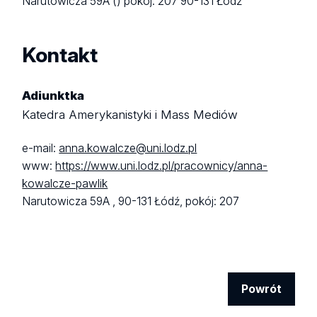
Narutowicza 59A ()
pokój: 207
90-131 Łódź
Kontakt
Adiunktka
Katedra Amerykanistyki i Mass Mediów
e-mail:
anna.kowalcze@uni.lodz.pl
www:
https://www.uni.lodz.pl/pracownicy/anna-
kowalcze-pawlik
Narutowicza 59A ,
90-131 Łódź,
pokój: 207
Powrót