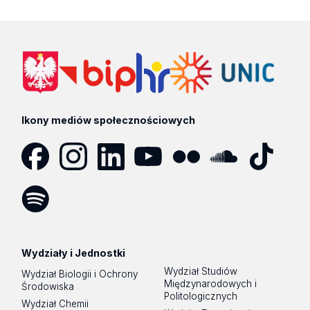
Ikony mediów społecznościowych
Facebook
Instagram
LinkedIn
YouTube
Flickr
SoundCloud
Tik
Tok
Spotify
Podcast
Wydziały i Jednostki
Wydział Studiów
Wydział Biologii i Ochrony
Międzynarodowych i
Środowiska
Politologicznych
Wydział Chemii