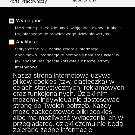
Portal Pracowniczy
O Stronie
Baza Aktów Własnych
Platforma e-learningowa
Wymagane
Moodle
Niezbędne pliki cookie umożliwiają podstawowe funkcje
Eksperci UŁ
i są niezbędne do prawidłowego działania witryny.
Polityka Prywatności
Analityka
Dostępność
Statystyczne pliki cookie zbierają informacje
anonimowo. Informacje te pomagają nam zrozumieć, w
jaki sposób nasi goście korzystają z naszej strony
internetowej.
Nasza strona internetowa używa
ul. Narutowicza 68, 90-136 Łódź
plików cookies (tzw. ciasteczka) w
NIP: 724 000 32 43
celach statystycznych, reklamowych
Adres do doręczeń elektronicznych (ADE):
oraz funkcjonalnych. Dzięki nim
AE:PL-74796-17640-IHHIV-17
możemy indywidualnie dostosować
KONTAKT
stronę do Twoich potrzeb. Każdy
może zaakceptować pliki cookies
albo ma możliwość wyłączenia ich w
przeglądarce, dzięki czemu nie będą
zbierane żadne informacje