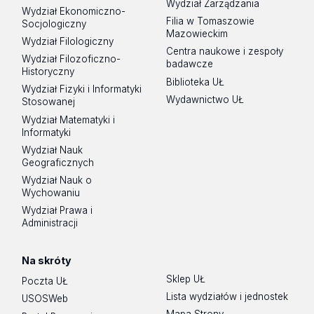
Wydział Zarządzania
Wydział Ekonomiczno-
Filia w Tomaszowie
Socjologiczny
Mazowieckim
Wydział Filologiczny
Centra naukowe i zespoły
Wydział Filozoficzno-
badawcze
Historyczny
Biblioteka UŁ
Wydział Fizyki i Informatyki
Wydawnictwo UŁ
Stosowanej
Wydział Matematyki i
Informatyki
Wydział Nauk
Geograficznych
Wydział Nauk o
Wychowaniu
Wydział Prawa i
Administracji
Na skróty
Sklep UŁ
Poczta UŁ
Lista wydziałów i jednostek
USOSWeb
Mapa Strony