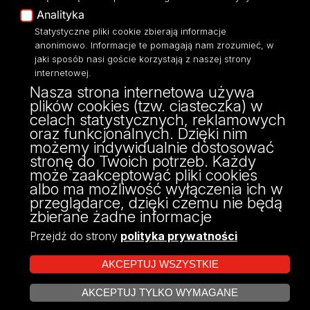
Polityka Prywatności
Analityka
Dostępność
Statystyczne pliki cookie zbierają informacje
anonimowo. Informacje te pomagają nam zrozumieć, w
jaki sposób nasi goście korzystają z naszej strony
internetowej.
Nasza strona internetowa używa
ul. Narutowicza 68, 90-136 Łódź
plików cookies (tzw. ciasteczka) w
NIP: 724 000 32 43
celach statystycznych, reklamowych
Adres do doręczeń elektronicznych (ADE):
oraz funkcjonalnych. Dzięki nim
AE:PL-74796-17640-IHHIV-17
możemy indywidualnie dostosować
KONTAKT
stronę do Twoich potrzeb. Każdy
może zaakceptować pliki cookies
albo ma możliwość wyłączenia ich w
przeglądarce, dzięki czemu nie będą
zbierane żadne informacje
Przejdź do strony
polityka prywatności
AKCEPTUJ WSZYSTKIE
AKCEPTUJ TYLKO WYMAGANE
Projekt Multiportalu UŁ współfinansowany z funduszy Unii Europejskiej w
ZARZĄDZAJ COOKIES