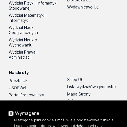
Biblioteka UŁ
Wydział Fizyki i Informatyki
Wydawnictwo UŁ
Stosowanej
Wydział Matematyki i
Informatyki
Wydział Nauk
Geograficznych
Wydział Nauk o
Wychowaniu
Wydział Prawa i
Administracji
Na skróty
Sklep UŁ
Poczta UŁ
Lista wydziałów i jednostek
USOSWeb
Mapa Strony
Portal Pracowniczy
O Stronie
Baza Aktów Własnych
Platforma e-learningowa
Wymagane
Moodle
Niezbędne pliki cookie umożliwiają podstawowe funkcje
Eksperci UŁ
i są niezbędne do prawidłowego działania witryny.