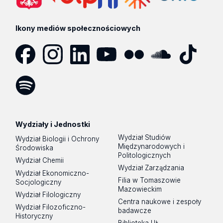
Ikony mediów społecznościowych
Facebook
Instagram
LinkedIn
YouTube
Flickr
SoundCloud
Tik
Tok
Spotify
Podcast
Wydziały i Jednostki
Wydział Studiów
Wydział Biologii i Ochrony
Międzynarodowych i
Środowiska
Politologicznych
Wydział Chemii
Wydział Zarządzania
Wydział Ekonomiczno-
Filia w Tomaszowie
Socjologiczny
Mazowieckim
Wydział Filologiczny
Centra naukowe i zespoły
Wydział Filozoficzno-
badawcze
Historyczny