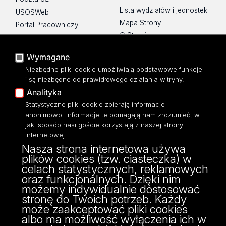
Lista wydziałów i jednostek
USOSWeb
Mapa Strony
Portal Pracowniczy
O Stronie
Baza Aktów Własnych
Platforma e-learningowa
Wymagane
Moodle
Niezbędne pliki cookie umożliwiają podstawowe funkcje
Eksperci UŁ
i są niezbędne do prawidłowego działania witryny.
Polityka Prywatności
Analityka
Dostępność
Statystyczne pliki cookie zbierają informacje
anonimowo. Informacje te pomagają nam zrozumieć, w
jaki sposób nasi goście korzystają z naszej strony
internetowej.
Nasza strona internetowa używa
ul. Narutowicza 68, 90-136 Łódź
plików cookies (tzw. ciasteczka) w
NIP: 724 000 32 43
celach statystycznych, reklamowych
Adres do doręczeń elektronicznych (ADE):
oraz funkcjonalnych. Dzięki nim
AE:PL-74796-17640-IHHIV-17
możemy indywidualnie dostosować
KONTAKT
stronę do Twoich potrzeb. Każdy
może zaakceptować pliki cookies
albo ma możliwość wyłączenia ich w