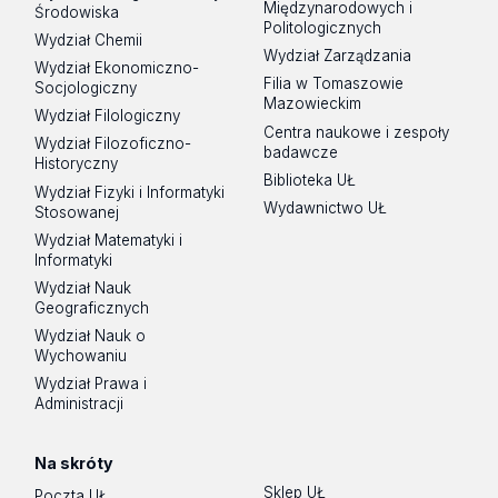
Międzynarodowych i
Środowiska
Politologicznych
Wydział Chemii
Wydział Zarządzania
Wydział Ekonomiczno-
Filia w Tomaszowie
Socjologiczny
Mazowieckim
Wydział Filologiczny
Centra naukowe i zespoły
Wydział Filozoficzno-
badawcze
Historyczny
Biblioteka UŁ
Wydział Fizyki i Informatyki
Wydawnictwo UŁ
Stosowanej
Wydział Matematyki i
Informatyki
Wydział Nauk
Geograficznych
Wydział Nauk o
Wychowaniu
Wydział Prawa i
Administracji
Na skróty
Sklep UŁ
Poczta UŁ