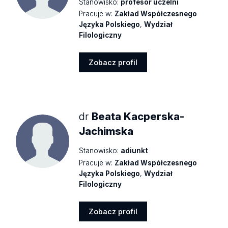
Stanowisko:
profesor uczelni
Pracuje w:
Zakład Współczesnego
Języka Polskiego
,
Wydział
Filologiczny
Zobacz profil
Zobacz
profil
dr
Beata Kacperska-
Jachimska
Stanowisko:
adiunkt
Pracuje w:
Zakład Współczesnego
Języka Polskiego
,
Wydział
Filologiczny
Zobacz profil
Zobacz