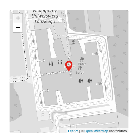
+
−
Leaflet
| ©
OpenStreetMap
contributors