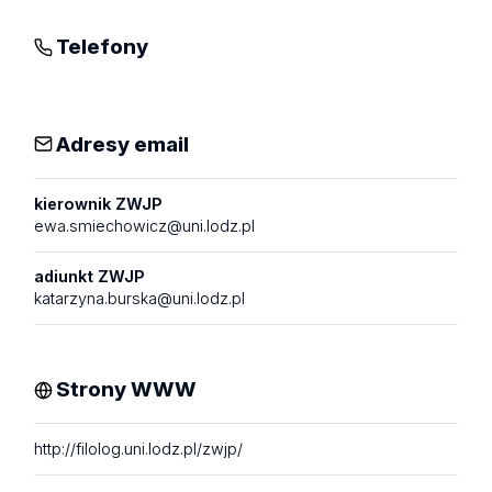
Telefony
Adresy email
kierownik ZWJP
ewa.smiechowicz@uni.lodz.pl
adiunkt ZWJP
katarzyna.burska@uni.lodz.pl
Strony WWW
http://filolog.uni.lodz.pl/zwjp/