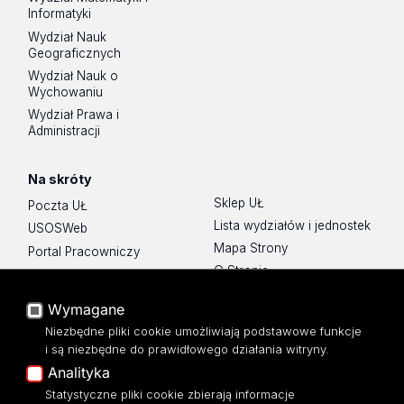
Informatyki
Wydział Nauk
Geograficznych
Wydział Nauk o
Wychowaniu
Wydział Prawa i
Administracji
Na skróty
Sklep UŁ
Poczta UŁ
Lista wydziałów i jednostek
USOSWeb
Mapa Strony
Portal Pracowniczy
O Stronie
Baza Aktów Własnych
Platforma e-learningowa
Wymagane
Moodle
Niezbędne pliki cookie umożliwiają podstawowe funkcje
Eksperci UŁ
i są niezbędne do prawidłowego działania witryny.
Polityka Prywatności
Analityka
Dostępność
Statystyczne pliki cookie zbierają informacje