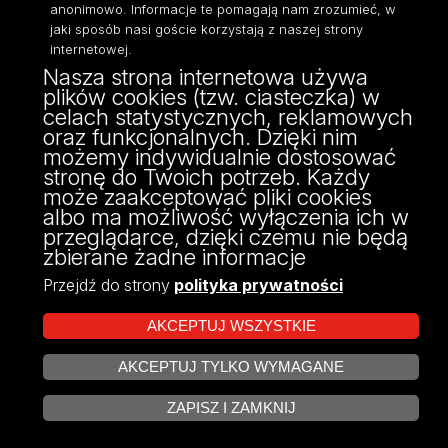
anonimowo. Informacje te pomagają nam zrozumieć, w
jaki sposób nasi goście korzystają z naszej strony
internetowej.
Nasza strona internetowa używa
ul. Narutowicza 68, 90-136 Łódź
plików cookies (tzw. ciasteczka) w
NIP: 724 000 32 43
celach statystycznych, reklamowych
Adres do doręczeń elektronicznych (ADE):
oraz funkcjonalnych. Dzięki nim
AE:PL-74796-17640-IHHIV-17
możemy indywidualnie dostosować
KONTAKT
stronę do Twoich potrzeb. Każdy
może zaakceptować pliki cookies
albo ma możliwość wyłączenia ich w
przeglądarce, dzięki czemu nie będą
zbierane żadne informacje
Przejdź do strony
polityka prywatności
AKCEPTUJ WSZYSTKIE
AKCEPTUJ TYLKO WYMAGANE
Projekt Multiportalu UŁ współfinansowany z funduszy Unii Europejskiej w
ZARZĄDZAJ COOKIES
ramach konkursu NCBR
ZAPISZ I ZAMKNIJ