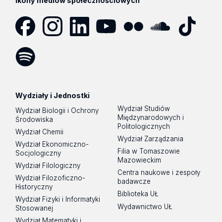
Ikony mediów społecznościowych
Facebook
Instagram
LinkedIn
YouTube
Flickr
SoundCloud
Tik
Tok
Spotify
Podcast
Wydziały i Jednostki
Wydział Studiów
Wydział Biologii i Ochrony
Międzynarodowych i
Środowiska
Politologicznych
Wydział Chemii
Wydział Zarządzania
Wydział Ekonomiczno-
Filia w Tomaszowie
Socjologiczny
Mazowieckim
Wydział Filologiczny
Centra naukowe i zespoły
Wydział Filozoficzno-
badawcze
Historyczny
Biblioteka UŁ
Wydział Fizyki i Informatyki
Wydawnictwo UŁ
Stosowanej
Wydział Matematyki i