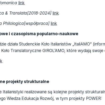
Roma­nica
link
­rica & Trans­lata[2018-2024]
link
ea Phi­lo­lo­gica[współpraca]
link
owe i cza­so­pi­sma popu­larno-naukowe
zie działa Stu­denc­kie Koło Ita­lia­ni­stów „Ita­li­AMO” (info
e Koło Trans­la­to­ryczne GIROL’AMO, które wydają swoje c
nk
ne pro­jekty struk­tu­ralne
e Ita­lia­ni­styki reali­zo­wane są kolejne pro­jekty struk
nego Wie­dza Edu­ka­cja Rozwój, w tym pro­jekty POWER: