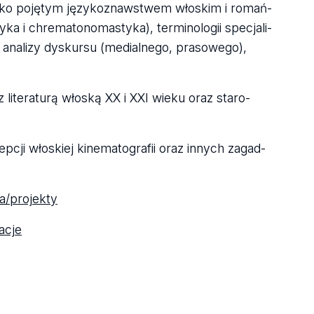
roko poję­tym języ­ko­znaw­stwem wło­skim i romań­
a i chrematono­ma­styka), ter­mi­no­lo­gii spe­cja­li­
 ana­lizy dys­kursu (medial­nego, pra­so­wego),
.
lite­ra­turą wło­ską XX i XXI wieku oraz sta­ro­
cep­cji wło­skiej kine­ma­to­gra­fii oraz innych zagad­
a/pro­jekty
a­cje