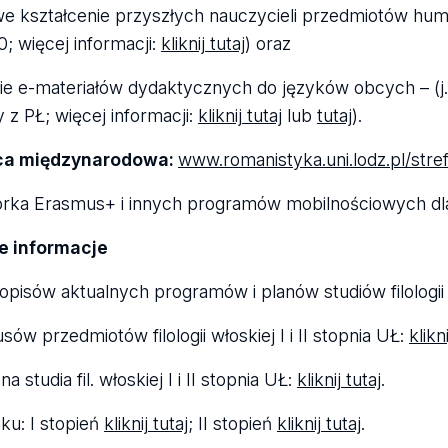
e kształ­ce­nie przy­szłych nauczy­cieli przedmio­tów h
 wię­cej infor­ma­cji:
klik­nij tutaj
) oraz
nie e-mate­ria­łów dydak­tycz­nych do języ­ków obcych – (
z PŁ; wię­cej infor­ma­cji:
klik­nij tutaj
lub
tutaj
).
a mię­dzy­na­ro­dowa:
www.roma­ni­styka.uni.lodz.pl/stref
orka Era­smus+ i innych pro­gra­mów mobil­no­ścio­wych dla fi
 infor­ma­cje
i­sów aktu­al­nych pro­gra­mów i pla­nów stu­diów filo­lo­gii w
­sów przedmio­tów filo­lo­gii wło­skiej I i II stop­nia UŁ:
klik­n
na stu­dia fil. wło­skiej I i II stop­nia UŁ:
klik­nij tutaj
.
ku: I sto­pień
klik­nij tutaj
; II sto­pień
klik­nij tutaj
.