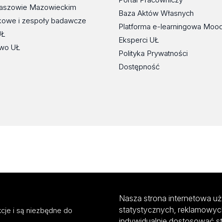
maszowie Mazowieckim
Baza Aktów Własnych
kowe i zespoły badawcze
Platforma e-learningowa Moo
UŁ
Eksperci UŁ
wo UŁ
Polityka Prywatności
Dostępność
Nasza strona internetowa uż
statystycznych, reklamowyc
cje i są niezbędne do
indywidualnie dostosować s