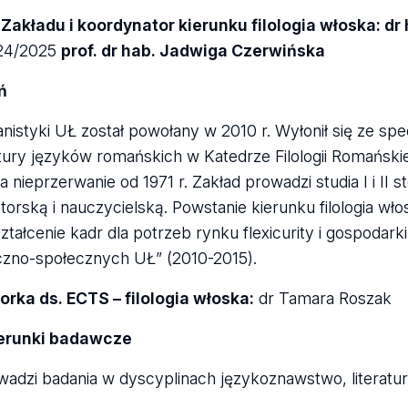
 Zakładu i koor­dy­na­tor kie­runku filo­lo­gia wło­ska: d
024/2025
prof. dr hab. Jadwiga Czer­wiń­ska
ń
ia­ni­styki UŁ został powo­łany w 2010 r. Wyło­nił się ze spe­cj
l­tury języ­ków romań­skich w Kate­drze Filo­lo­gii Romań­skiej 
 nie­prze­rwa­nie od 1971 r. Zakład pro­wa­dzi stu­dia I i II st
a­tor­ską i nauczy­ciel­ską. Pow­sta­nie kie­runku filo­lo­gia w
tał­ce­nie kadr dla potrzeb rynku fle­xi­cu­rity i gospo­dark
czno-spo­łecz­nych UŁ” (2010-2015).
torka ds. ECTS – filo­lo­gia wło­ska:
dr Tamara Roszak
e­runki badaw­cze
a­dzi bada­nia w dys­cy­pli­nach języ­ko­znaw­stwo, lite­ra­tu­ro