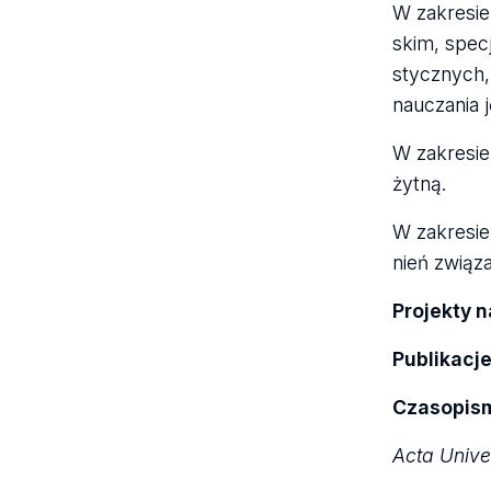
W zakre­sie
skim, spe­cj
stycz­nych,
naucza­nia j
W zakre­sie 
żytną.
W zakre­sie 
nień zwią­za
Pro­jekty 
Publi­ka­cje
Cza­so­pi­
Acta Uni­ver­