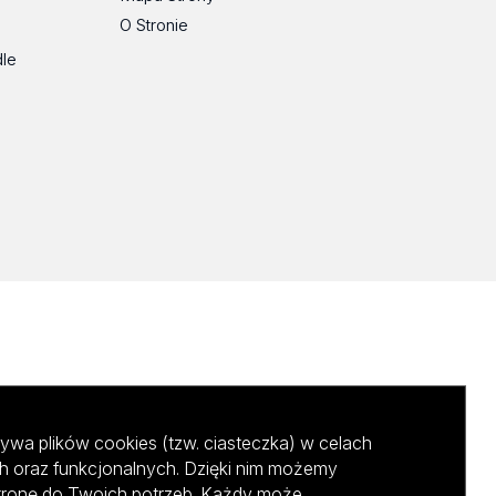
O Stronie
dle
ywa plików cookies (tzw. ciasteczka) w celach
h oraz funkcjonalnych. Dzięki nim możemy
tronę do Twoich potrzeb. Każdy może