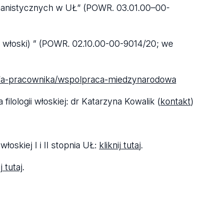
uma­ni­stycz­nych w UŁ” (POWR. 03.01.00–00-
j. wło­ski) ” (POWR. 02.10.00-00-9014/20; we
a-pra­cow­ni­ka­/w­spol­praca-mie­dzy­na­ro­dowa
lo­lo­gii wło­skiej: dr Kata­rzyna Kowa­lik (
kon­takt
)
ło­skiej I i II stop­nia UŁ:
klik­nij tuta
j.
ij tutaj
.