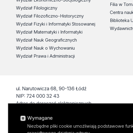
Filia w To
Wydział Filologiczny
Centra nau
Wydział Filozoficzno-Historyczny
Biblioteka 
Wydział Fizyki i Informatyki Stosowanej
Wydawnict
Wydział Matematyki i Informatyki
Wydział Nauk Geograficznych
Wydział Nauk o Wychowaniu
Wydział Prawa i Administracji
ul. Narutowicza 68, 90-136 Łódź
NIP: 724 000 32 43
Adres do doręczeń elektronicznych
(ADE): AE:PL-74796-17640-IHHIV-17
Wymagane
KONTAKT
Niezbędne pliki cookie umożliwiają podstawowe funk
prawidłowego działania witryny.