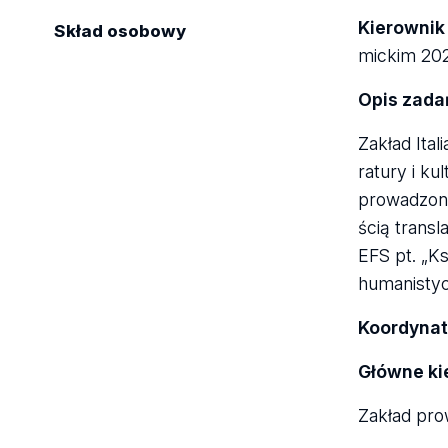
Kie­row­nik
Skład osobowy
mic­kim 2
Opis zada
Zakład Ita­l
ra­tury i ku
pro­wa­dzona
ścią trans­l
EFS pt. „Ksz
huma­ni­sty
Koor­dy­na­
Główne ki
Zakład pro­w