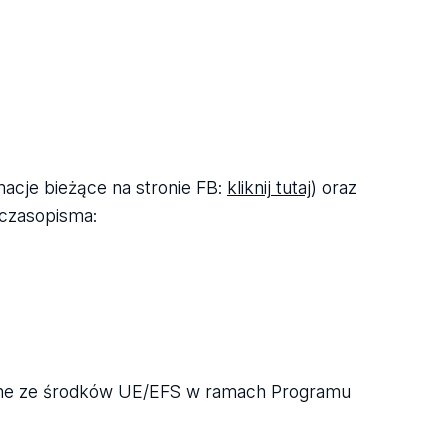
r­ma­cje bie­żące na stro­nie FB:
klik­nij tutaj
) oraz
za­so­pi­sma:
­tu­ralne ze środ­ków UE/EFS w ramach Pro­gramu