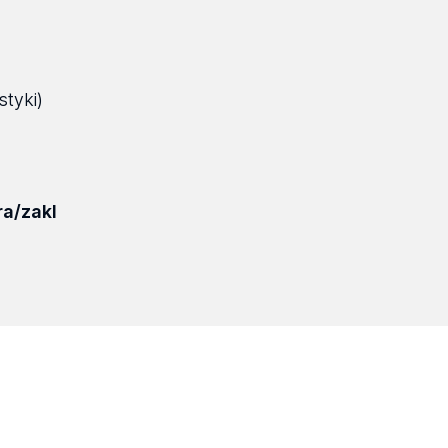
styki)
ra/zakl