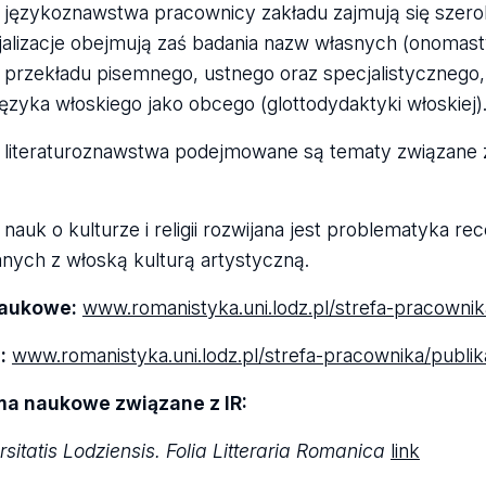
 języ­ko­znaw­stwa pra­cow­nicy zakładu zaj­mują się sze­
a­li­za­cje obej­mują zaś bada­nia nazw wła­snych (ono­ma­styk
 prze­kładu pisem­nego, ust­nego oraz spe­cja­li­stycz­nego,
ęzyka wło­skiego jako obcego (glot­to­dy­dak­tyki wło­skiej)
lite­ra­tu­ro­znaw­stwa podej­mo­wane są tematy zwią­zane z 
nauk o kul­tu­rze i reli­gii roz­wi­jana jest pro­ble­ma­tyka re
­nych z wło­ską kul­turą arty­styczną.
naukowe:
www.roma­ni­styka.uni.lodz.pl/strefa-pracownik
:
www.roma­ni­styka.uni.lodz.pl/strefa-pra­cow­ni­ka­/pu­bli­k
sma naukowe zwią­zane z IR:
si­ta­tis Lodzien­sis. Folia Lit­te­ra­ria Roma­nica
link