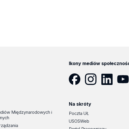
Ikony mediów społecznoś
Facebook
Instagram
LinkedIn
YouT
Na skróty
udiów Międzynarodowych i
Poczta UŁ
znych
USOSWeb
rządzania
Portal Pracowniczy