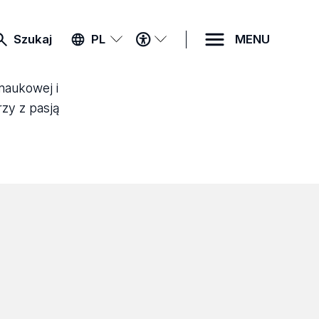
MENU
Szukaj
PL
MENU
DOSTĘPNOŚCI
 naukowej i
rzy z pasją