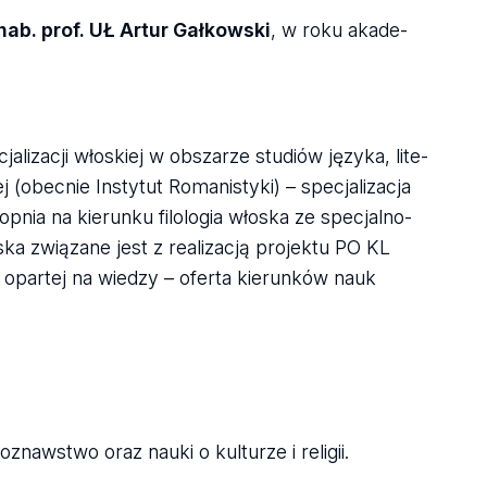
r hab. prof. UŁ Artur Gał­kow­ski
, w roku aka­de­
a­li­za­cji wło­skiej w obsza­rze stu­diów języka, lite­
(obec­nie Insty­tut Roma­ni­styki) – spe­cja­li­za­cja
op­nia na kie­runku filo­lo­gia wło­ska ze spe­cjal­no­
ło­ska zwią­zane jest z reali­za­cją pro­jektu PO KL
i opar­tej na wie­dzy – oferta kie­run­ków nauk
­znaw­stwo oraz nauki o kul­tu­rze i reli­gii.