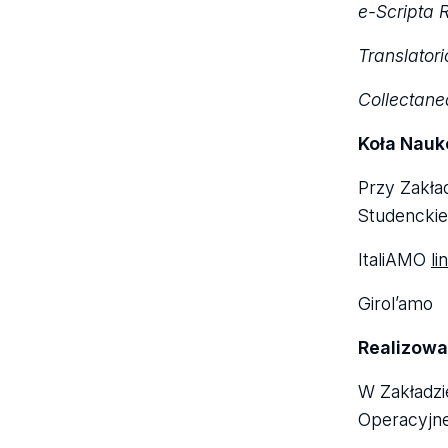
e-Scripta 
Trans­la­to
Col­lec­ta­n
Koła Nau­k
Przy Zakła­d
Stu­denc­ki
Ita­li­AMO
li
Giro­l’amo
Reali­zo­wa
W Zakła­dzi
Ope­ra­cyj­