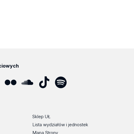
ciowych
ube
Flickr
SoundCloud
Tik
Spotify
Podcast
Tok
Sklep UŁ
Lista wydziałów i jednostek
Mapa Strony