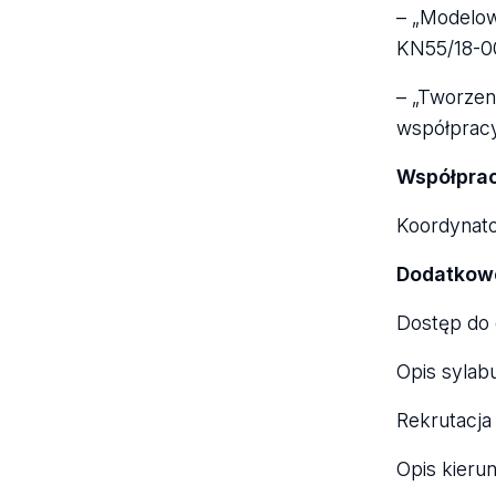
– „Mode­low
KN55/18-00;
– „Two­rze­
współ­pracy 
Współ­prac
Koor­dy­na­t
Dodat­kowe
Dostęp do op
Opis syla­bu
Rekru­ta­cja 
Opis kie­run